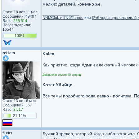
мелких деталей, конечно же.
Стаж: 18 лет 11 мес.
_________________
Сообщений: 49407
NNMClub и IPv6/Teredo
или
IPv6 через туннельного бр
Ratio:
255.514
Поблагодарили:
16547
100%
rel1cto
Kalex
Как приятно, когда Админ адекватный человек..
Добавлено спустя 45 секунд:
Котег Убийцо
Все темы подобного рода давно - политика. По
Стаж: 13 лет 6 мес.
Сообщений: 357
Ratio:
3.517
21.14%
f1eks
Лучший трекер, который когда либо встречал. 