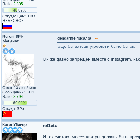
Ratio:
2.805
40.89%
Откуда: ЦАРСТВО
НЕБЕСНОЕ
Ruroni-SPb
gendarme писал(а):
Меценат
еще бы ватсап угробил и было бы ок.
Он же давно запрещен вместе с Instagram, как
Стаж: 13 лет 2 мес.
Сообщений: 1812
Ratio:
8.794
69.91%
Откуда: SPb
Котег Убийцо
rel1cto
Я так считаю, мессенджеры должны быть проз