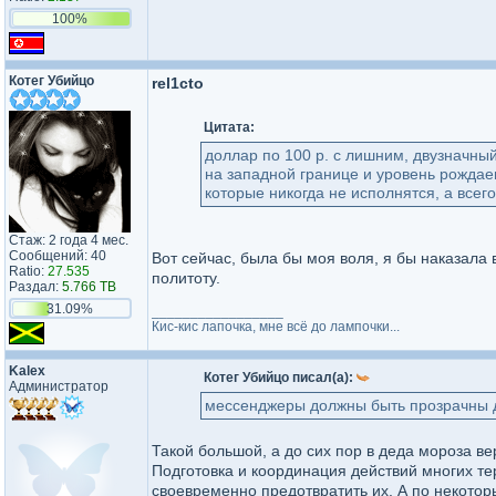
100%
Котег Убийцо
rel1cto
Цитата:
доллар по 100 р. с лишним, двузначны
на западной границе и уровень рождае
которые никогда не исполнятся, а всег
Стаж: 2 года 4 мес.
Сообщений: 40
Вот сейчас, была бы моя воля, я бы наказала 
Ratio:
27.535
политоту.
Раздал:
5.766 TB
31.09%
_________________
Кис-кис лапочка, мне всё до лампочки...
Kalex
Котег Убийцо писал(а):
Администратор
мессенджеры должны быть прозрачны д
Такой большой, а до сих пор в деда мороза ве
Подготовка и координация действий многих те
своевременно предотвратить их. А по некото