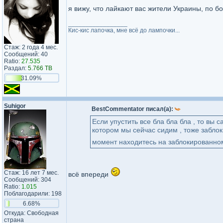
я вижу, что лайкают вас жители Украины, по б
_________________
Кис-кис лапочка, мне всё до лампочки...
Стаж: 2 года 4 мес.
Сообщений: 40
Ratio:
27.535
Раздал:
5.766 TB
31.09%
Suhigor
BestCommentator писал(а):
Если упустить все бла бла бла , то вы 
котором мы сейчас сидим , тоже заблоки
момент находитесь на заблокированно
Стаж: 16 лет 7 мес.
всё впереди
Сообщений: 304
Ratio:
1.015
Поблагодарили: 198
6.68%
Откуда: Свободная
страна