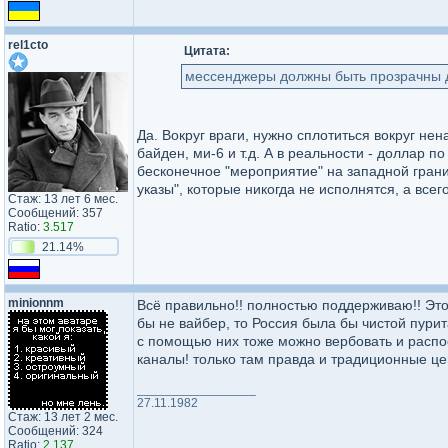
rel1cto
Цитата:
мессенджеры должны быть прозрачны д
Да. Вокруг враги, нужно сплотиться вокруг н
байден, ми-6 и т.д. А в реальности - доллар п
бесконечное "мероприятие" на западной гран
указы", которые никогда не исполнятся, а все
Стаж: 13 лет 6 мес.
Сообщений: 357
Ratio:
3.517
21.14%
minionnm
Всё правильно!! полностью поддерживаю!! Это
бы не вайбер, то Россия была бы чистой пури
с помощью них тоже можно вербовать и распо
каналы! только там правда и традиционные цен
_________________
27.11.1982
Стаж: 13 лет 2 мес.
Сообщений: 324
Ratio:
2.137