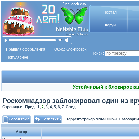
Портал
Форум
Правила оформления
Обход блокировок
Поиск :
Популярное
Устойчивый к блокировка
Роскомнадзор заблокировал один из кр
Страницы:
Пред.
1
,
2
,
3
,
4
,
5
,
6
,
7
След.
Торрент-трекер NNM-Club
->
Поговорим
Автор