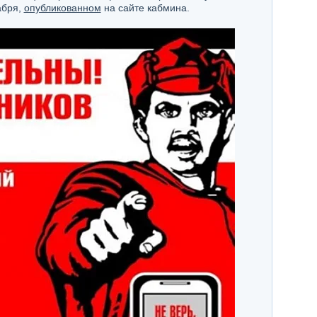
абря,
опубликованном
на сайте кабмина.