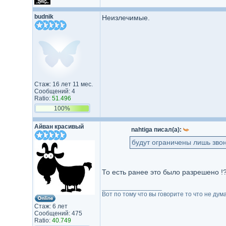
budnik
Неизлечимые.
Стаж: 16 лет 11 мес.
Сообщений: 4
Ratio:
51.496
100%
Айван красивый
nahtiga писал(а):
будут ограничены лишь звон
То есть ранее это было разрешено !
_________________
Вот по тому что вы говорите то что не думае
Стаж: 6 лет
Сообщений: 475
Ratio:
40.749