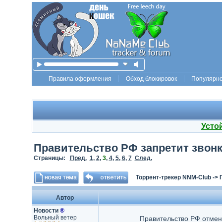
Правила оформления
Обход блокировок
Популярн
Усто
Правительство РФ запретит звон
Страницы:
Пред.
1
,
2
,
3
,
4
,
5
,
6
,
7
След.
Торрент-трекер NNM-Club
->
Автор
Новости
®
Вольный ветер
Правительство РФ отмен