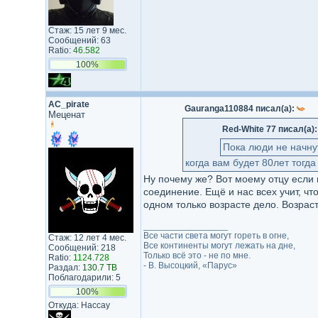
Стаж: 15 лет 9 мес.
Сообщений: 63
Ratio:
46.582
100%
AC_pirate
Gauranga110884 писал(а):
Меценат
Red-White 77 писал(а)
Пока люди не начнут
когда вам будет 80лет тогд
Ну почему же? Вот моему отцу если п
соединение. Ещё и нас всех учит, что
одном только возрасте дело. Возрас
_________________
Все части света могут гореть в огне,
Стаж: 12 лет 4 мес.
Все континенты могут лежать на дне,
Сообщений: 218
Только всё это - не по мне.
Ratio:
1124.728
- В. Высоцкий, «Парус»
Раздал:
130.7 TB
Поблагодарили: 5
100%
Откуда: Нассау