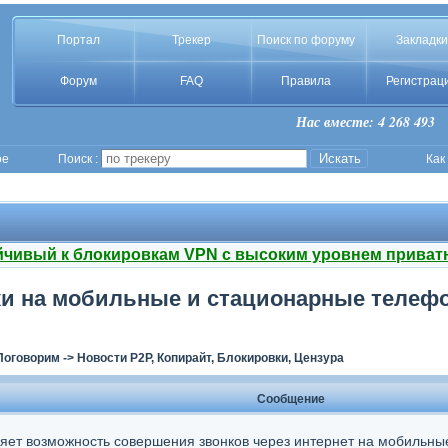
Портал
Трекер
Поиск по форуму
Закладки
Форум
FAQ
Правила
Регистрац
Нас вместе: 4 268 493
ое
Поиск :
Как
йчивый к блокировкам VPN с высоким уровнем приват
ки на мобильные и стационарные телефо
Поговорим
->
Новости P2P, Копирайт, Блокировки, Цензура
Сообщение
яет возможность совершения звонков через интернет на мобильны