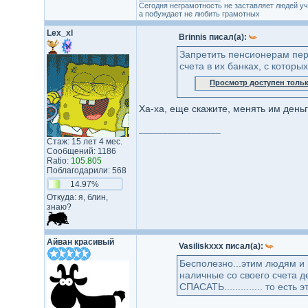
Сегодня неграмотность не заставляет людей уч
а побуждает не любить грамотных
Lex_xl
Brinnis писал(а):
Запретить пенсионерам пере
счета в их банках, с которы
Просмотр доступен толь
Ха-ха, еще скажите, менять им деньг
_________________
Стаж: 15 лет 4 мес.
Сообщений: 1186
Ratio:
105.805
Поблагодарили: 568
14.97%
Откуда: я, блин,
знаю?
Айван красивый
Vasiliskxxx писал(а):
Бесполезно...этим людям и г
наличные со своего счета д
СПАСАТЬ.............. то ест