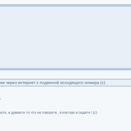
ки через интернет с подменой исходящего номера (с)
?
те, и думаете то что не говорите , в клетках и сидите ! (с)