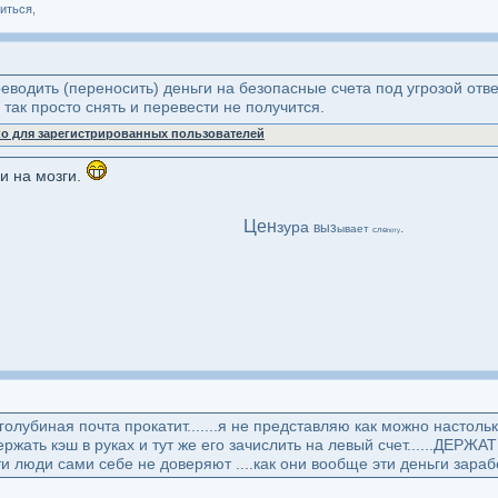
иться,
водить (переносить) деньги на безопасные счета под угрозой отве
х так просто снять и перевести не получится.
ко для зарегистрированных пользователей
и на мозги.
Цен
зура
выз
.
ывает
сле
поту
олубиная почта прокатит.......я не представляю как можно настольк
ержать кэш в руках и тут же его зачислить на левый счет......ДЕ
ь эти люди сами себе не доверяют ....как они вообще эти деньги зара