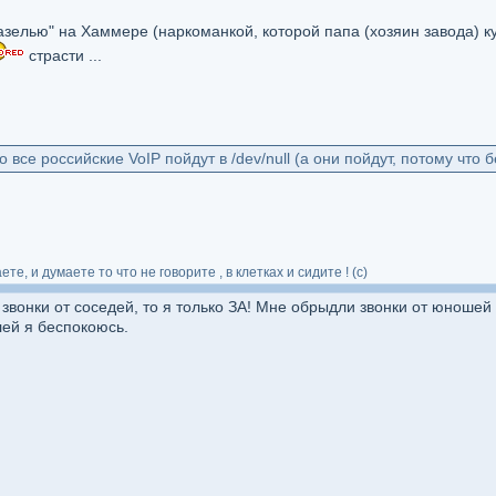
елью" на Хаммере (наркоманкой, которой папа (хозяин завода) куп
страсти ...
о все российские VoIP пойдут в /dev/null (а они пойдут, потому ч
те, и думаете то что не говорите , в клетках и сидите ! (с)
 звонки от соседей, то я только ЗА! Мне обрыдли звонки от юноше
лей я беспокоюсь.