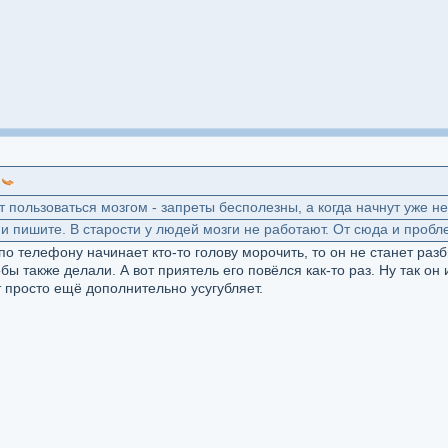
:
 пользоваться мозгом - запреты бесполезны, а когда начнут уже н
а и пишите. В старости у людей мозги не работают. От сюда и пробл
о телефону начинает кто-то голову морочить, то он не станет разб
бы также делали. А вот приятель его повёлся как-то раз. Ну так он и
т просто ещё дополнительно усугубляет.