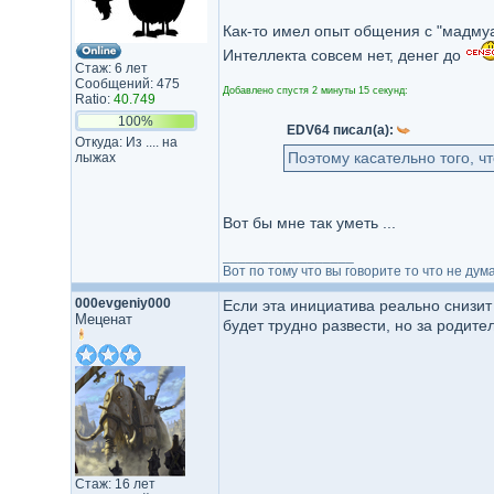
Как-то имел опыт общения с "мадмуаз
Интеллекта совсем нет, денег до
Стаж: 6 лет
Сообщений: 475
Добавлено спустя 2 минуты 15 секунд:
Ratio:
40.749
100%
EDV64 писал(а):
Откуда: Из .... на
Поэтому касательно того, чт
лыжах
Вот бы мне так уметь ...
_________________
Вот по тому что вы говорите то что не думае
000evgeniy000
Если эта инициатива реально снизит
Меценат
будет трудно развести, но за родите
Стаж: 16 лет