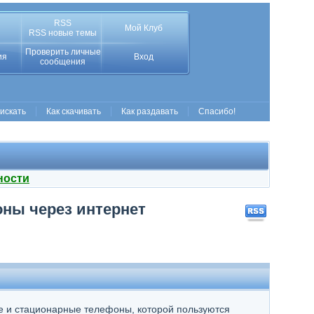
RSS
Мой Клуб
RSS новые темы
Проверить личные
ия
Вход
сообщения
 искать
Как скачивать
Как раздавать
Спасибо!
ности
ны через интернет
е и стационарные телефоны, которой пользуются