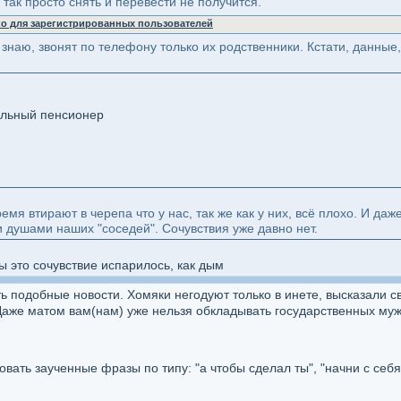
х так просто снять и перевести не получится.
ко для зарегистрированных пользователей
знаю, звонят по телефону только их родственники. Кстати, данные
альный пенсионер
мя втирают в черепа что у нас, так же как у них, всё плохо. И даж
 душами наших "соседей". Сочувствия уже давно нет.
ы это сочувствие испарилось, как дым
ь подобные новости. Хомяки негодуют только в инете, высказали с
аже матом вам(нам) уже нельзя обкладывать государственных мужей
зовать заученные фразы по типу: "а чтобы сделал ты", "начни с себя