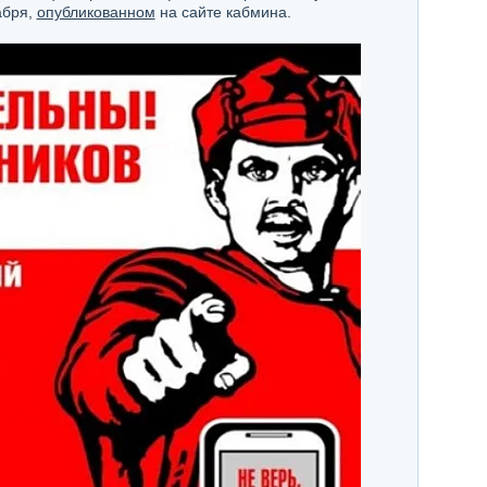
абря,
опубликованном
на сайте кабмина.