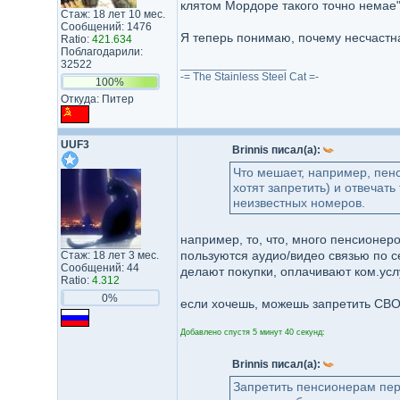
клятом Мордоре такого точно немае
Стаж: 18 лет 10 мес.
Сообщений: 1476
Я теперь понимаю, почему несчастна
Ratio:
421.634
Поблагодарили:
32522
_________________
-= The Stainless Steel Cat =-
100%
Откуда: Питер
UUF3
Brinnis писал(а):
Что мешает, например, пенс
хотят запретить) и отвечат
неизвестных номеров.
например, то, что, много пенсионе
пользуются аудио/видео связью по с
Стаж: 18 лет 3 мес.
Сообщений: 44
делают покупки, оплачивают ком.усл
Ratio:
4.312
0%
если хочешь, можешь запретить СВ
Добавлено спустя 5 минут 40 секунд:
Brinnis писал(а):
Запретить пенсионерам пере