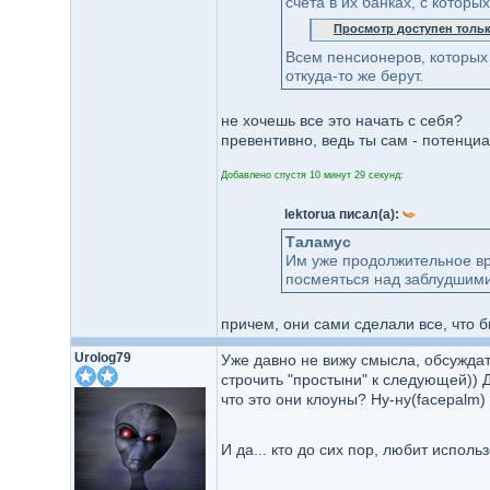
счета в их банках, с которы
Просмотр доступен толь
Всем пенсионеров, которых 
откуда-то же берут.
не хочешь все это начать с себя?
превентивно, ведь ты сам - потенци
Добавлено спустя 10 минут 29 секунд:
lektorua писал(а):
Таламус
Им уже продолжительное вре
посмеяться над заблудшими
причем, они сами сделали все, что б
Urolog79
Уже давно не вижу смысла, обсуждат
строчить "простыни" к следующей)) Д
что это они клоуны? Ну-ну(facepalm)
И да... кто до сих пор, любит исполь