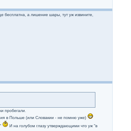
ще бесплатна, а лишение шары, тут уж извините,
ки пробегали.
ния в Польше (или Словакии - не помню уже)
и"
И на голубом глазу утверждающими что уж "в