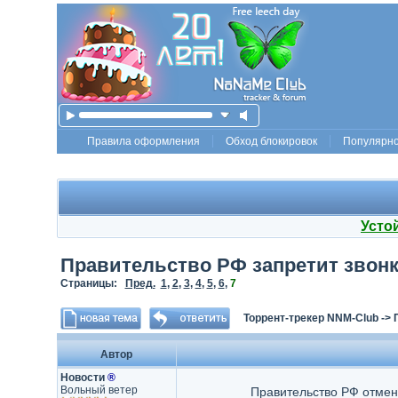
Правила оформления
Обход блокировок
Популярн
Усто
Правительство РФ запретит звон
Страницы:
Пред.
1
,
2
,
3
,
4
,
5
,
6
,
7
Торрент-трекер NNM-Club
->
Автор
Новости
®
Вольный ветер
Правительство РФ отмен