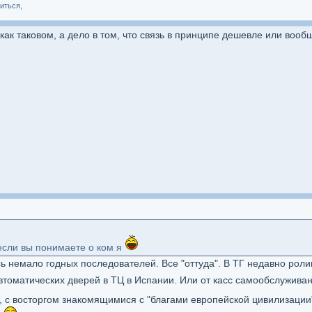
иться,
как таковом, а дело в том, что связь в принципе дешевле или вооб
если вы понимаете о ком я
 немало годных последователей. Все "оттуда". В ТГ недавно роли
втоматических дверей в ТЦ в Испании. Или от касс самообслужива
, с восторгом знакомящимися с "благами европейской цивилизаци