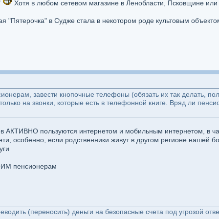
"
Хотя в любом сетевом магазине в Ленобласти, Псковщине или
я "Пятерочка" в Судже стала в некотором роде культовым объектом
ионерам, завести кнопочные телефоны (обязать их так делать, поль
ь только на звонки, которые есть в телефонной книге. Вряд ли пенс
ров АКТИВНО пользуются интернетом и мобильным интернетом, в ча
ети, особенно, если родственники живут в другом регионе нашей 
уги
ОИМ пенсионерам
водить (переносить) деньги на безопасные счета под угрозой отве