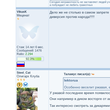
Сегодня неграмотность не заставляет людей уч
а побуждает не любить грамотных
VikusK
Дело же не столько в самом запрете 
Меценат
диверсия против народа!!!!!
Стаж: 14 лет 6 мес.
Сообщений: 1476
Ratio:
2.294
92.3%
Steel_Cat
Таламус писал(а):
Олигарх Клуба
lektorua
Особенно веселит ржавая, 
У ржавой последнее время появилось
Они например в диком восторге от а
Так интересно смотреть за дикарями