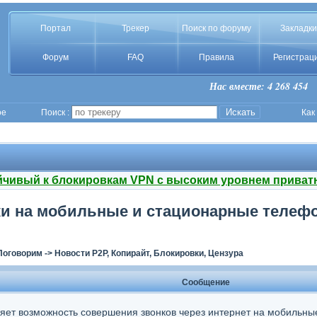
Портал
Трекер
Поиск по форуму
Закладки
Форум
FAQ
Правила
Регистрац
Нас вместе: 4 268 454
ое
Поиск :
Как
йчивый к блокировкам VPN с высоким уровнем приват
ки на мобильные и стационарные телефо
Поговорим
->
Новости P2P, Копирайт, Блокировки, Цензура
Сообщение
яет возможность совершения звонков через интернет на мобильны