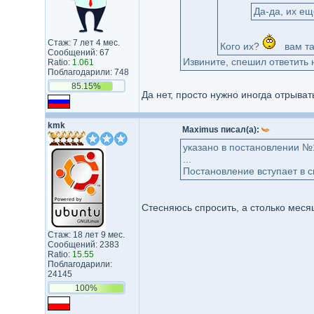
Да-да, их ещ
Стаж: 7 лет 4 мес.
Кого их?
вам та
Сообщений: 67
Извините, спешил ответить 
Ratio:
1.061
Поблагодарили: 748
85.15%
Да нет, просто нужно иногда отрыват
kmk
Maximus писал(а):
указано в постановлении №
...
Постановление вступает в с
Стесняюсь спросить, а столько меся
Стаж: 18 лет 9 мес.
Сообщений: 2383
Ratio:
15.55
Поблагодарили:
24145
100%