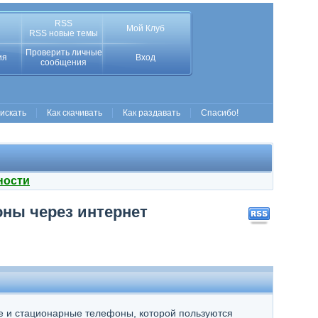
RSS
Мой Клуб
RSS новые темы
Проверить личные
ия
Вход
сообщения
 искать
Как скачивать
Как раздавать
Спасибо!
ности
ны через интернет
е и стационарные телефоны, которой пользуются