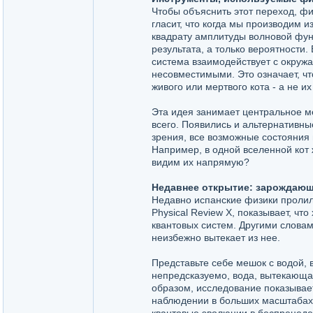
Чтобы объяснить этот переход, фи
гласит, что когда мы производим
квадрату амплитуды волновой функ
результата, а только вероятности
система взаимодействует с окруж
несовместимыми. Это означает, ч
живого или мертвого кота - а не и
Эта идея занимает центральное ме
всего. Появились и альтернативны
зрения, все возможные состояния
Например, в одной вселенной кот 
видим их напрямую?
Недавнее открытие: зарождающ
Недавно испанские физики пролил
Physical Review X, показывает, ч
квантовых систем. Другими слова
неизбежно вытекает из нее.
Представьте себе мешок с водой, 
непредсказуемо, вода, вытекающа
образом, исследование показывает
наблюдении в больших масштабах 