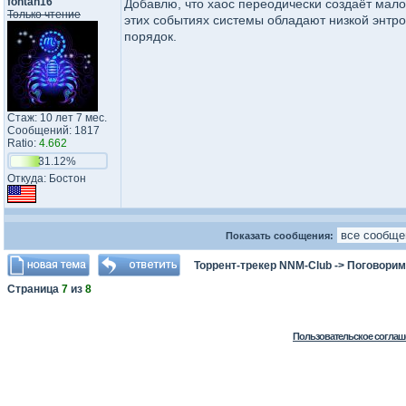
fontan16
Добавлю, что хаос переодически создаёт мал
Только чтение
этих событиях системы обладают низкой энтро
порядок.
Стаж: 10 лет 7 мес.
Сообщений: 1817
Ratio:
4.662
31.12%
Откуда: Бостон
Показать сообщения:
Торрент-трекер NNM-Club
->
Поговорим
Страница
7
из
8
Пользовательское соглаш