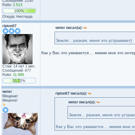
Сообщений: 2250
Ratio:
2.513
100%
Откуда: Ниоткуда
ripton07
weter писал(а):
Земля... разная, меня это устраивает)
Как у Вас это уживается.... мммм мне это инт
Стаж: 14 лет 1 мес.
Сообщений: 477
Ratio:
11.085
51.72%
weter
ripton07 писал(а):
Меценат
Меценат
weter писал(а):
Земля... разная, меня это устраи
Как у Вас это уживается.... мммм мне 