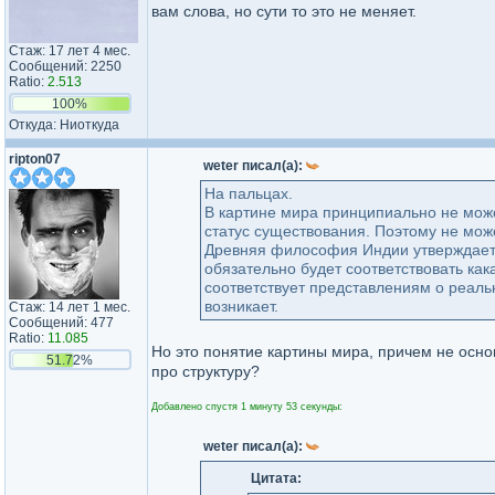
вам слова, но сути то это не меняет.
Стаж: 17 лет 4 мес.
Сообщений: 2250
Ratio:
2.513
100%
Откуда: Ниоткуда
ripton07
weter писал(а):
На пальцах.
В картине мира принципиально не може
статус существования. Поэтому не мож
Древняя философия Индии утверждает: 
обязательно будет соответствовать как
соответствует представлениям о реаль
возникает.
Стаж: 14 лет 1 мес.
Сообщений: 477
Ratio:
11.085
Но это понятие картины мира, причем не основ
51.72%
про структуру?
Добавлено спустя 1 минуту 53 секунды:
weter писал(а):
Цитата: