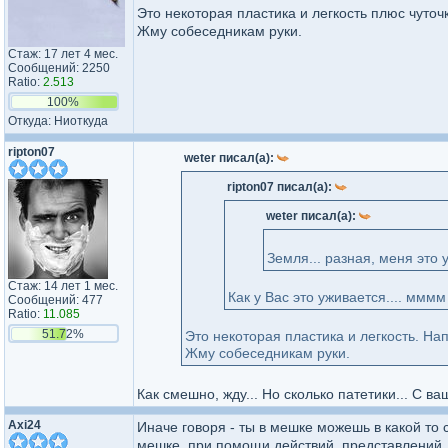
Это некоторая пластика и легкость плюс чуточ
Жму собеседникам руки.
Стаж: 17 лет 4 мес.
Сообщений: 2250
Ratio:
2.513
100%
Откуда: Ниоткуда
ripton07
weter писал(а):
ripton07 писал(а):
weter писал(а):
Земля... разная, меня это 
Стаж: 14 лет 1 мес.
Как у Вас это уживается.... ммм
Сообщений: 477
Ratio:
11.085
51.72%
Это некоторая пластика и легкость. На
Жму собеседникам руки.
Как смешно, жду... Но сколько патетики... С в
Axi24
Иначе говоря - ты в мешке можешь в какой то 
мешке, при помощи действий, представлений, м