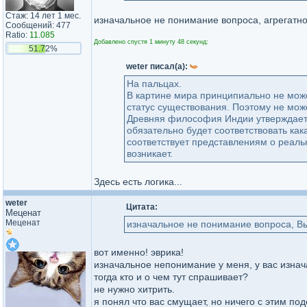
Стаж: 14 лет 1 мес.
изначальное не понимание вопроса, агрегатно
Сообщений: 477
Ratio:
11.085
Добавлено спустя 1 минуту 48 секунд:
51.72%
weter писал(а):
На пальцах.
В картине мира принципиально не може
статус существования. Поэтому не мож
Древняя философия Индии утверждает: 
обязательно будет соответствовать как
соответствует представлениям о реаль
возникает.
Здесь есть логика...
weter
Цитата:
Меценат
Меценат
изначальное не понимание вопроса, Вы
вот именно! эврика!
изначальное непонимание у меня, у вас изна
тогда кто и о чем тут спрашивает?
не нужно хитрить.
я понял что вас смущает, но ничего с этим по