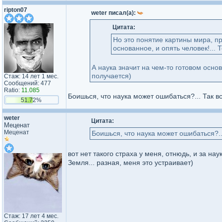
ripton07
weter писал(а):
Цитата:
Но это понятие картины мира, п
основанное, и опять человек!... 
А наука значит на чем-то готовом осно
получается)
Стаж: 14 лет 1 мес.
Сообщений: 477
Ratio:
11.085
Боишься, что наука может ошибаться?... Так вс
51.72%
weter
Цитата:
Меценат
Меценат
Боишься, что наука может ошибаться?...
вот нет такого страха у меня, отнюдь, и за нау
Земля... разная, меня это устраивает)
Стаж: 17 лет 4 мес.