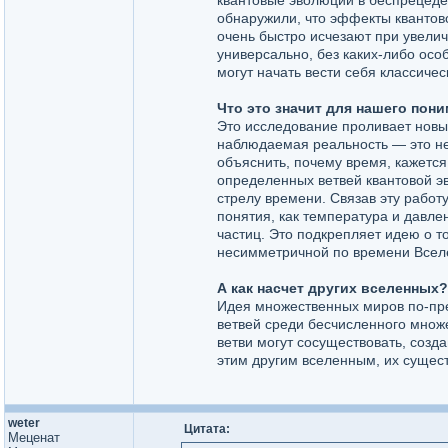
квантовые эволюции в беспрецеде
обнаружили, что эффекты квантов
очень быстро исчезают при увели
универсально, без каких-либо осо
могут начать вести себя классиче
Что это значит для нашего пон
Это исследование проливает новый
наблюдаемая реальность — это не
объяснить, почему время, кажется
определенных ветвей квантовой эв
стрелу времени. Связав эту работ
понятия, как температура и давле
частиц. Это подкрепляет идею о то
несимметричной по времени Всел
А как насчет других вселенных?
Идея множественных миров по-пре
ветвей среди бесчисленного множе
ветви могут сосуществовать, созд
этим другим вселенным, их сущест
weter
Цитата:
Меценат