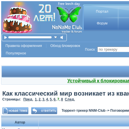
Портал
Форум
Правила оформления
Обход блокировок
Поиск :
Популярное
Устойчивый к блокировка
Как классический мир возникает из ква
Страницы:
Пред.
1
,
2
,
3
,
4
,
5
,
6
,
7
,
8
След.
Торрент-трекер NNM-Club
->
Поговорим
Автор