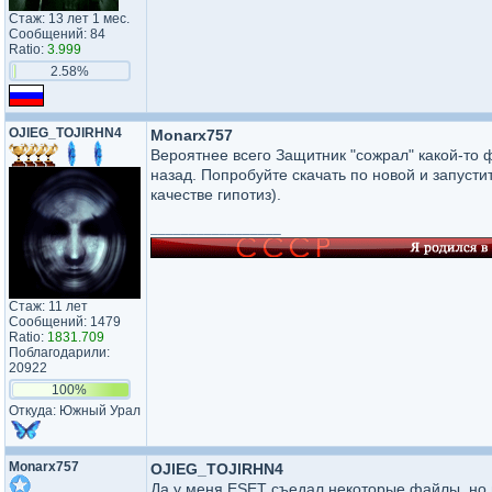
Стаж: 13 лет 1 мес.
Сообщений: 84
Ratio:
3.999
2.58%
OJlEG_TOJlRHN4
Monarx757
Вероятнее всего Защитник "сожрал" какой-то ф
назад. Попробуйте скачать по новой и запуст
качестве гипотиз).
_________________
Стаж: 11 лет
Сообщений: 1479
Ratio:
1831.709
Поблагодарили:
20922
100%
Откуда: Южный Урал
Monarx757
OJlEG_TOJlRHN4
Да у меня ESET съедал некоторые файлы, но п