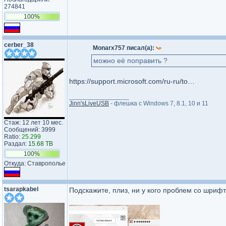
274841
100%
cerber_38
Monarx757 писал(а):
можно её поправить ?
https://support.microsoft.com/ru-ru/topic/%D0%B2%D1%8B%D0%B1%D0%BE%D1%80-%D0%BA%D0%BE%D0%BC%D0%B0%D0%BD%D0%B4%D1%8B-%D1%81%D0%B2%D0%BE%D0%B9%D1%81%D1%82%D0%B2%D0%B0-%D0%BE%D0%B1%D0%BE%D0%B7%D1%80%D0%B5%D0%B2%D0%B0%D1%82%D0%B5%D0%BB%D1%8F-%D0%B2-%D0%BC%D0%B5%D0%BD%D1%8E-%D1%81%D0%B5%D1%80%D0%B2%D0%B8%D1%81-%D0%BF%D1%80%D0%B8%D0%B2%D0%BE%D0%B4%D0%B8%D1%82-%D0%BA-%D0%BF%D0%BE%D1%8F%D0%B2%D0%BB%D0%B5%D0%BD%D0%B8%D1%8E-%D1%81%D0%BE%D0%BE%D0%B1%D1%89%D0%B5%D0%BD%D0%B8%D1%8F-%D0%BE%D0%B1-%D0%BE%D1%88%D0%B8%D0%B1%D0%BA%D0%B5-61fd0f74-bbff-a941-1c45-8101870a2440
_________________
Jinn'sLiveUSB
- флешка с Windows 7, 8.1, 10 и 11
Стаж: 12 лет 10 мес.
Сообщений: 3999
Ratio:
25.299
Раздал:
15.68 TB
100%
Откуда: Ставрополье
tsarapkabel
Подскажите, плиз, ни у кого проблем со шриф