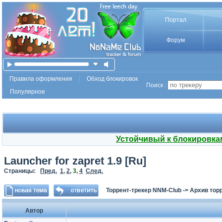
Портал
Форум
Правила оформления
Обход блокировок
Поиск :
Популярное
Устойчивый к блокировка
Launcher for zapret 1.9 [Ru]
Страницы:
Пред.
1
,
2
,
3
,
4
След.
Торрент-трекер NNM-Club
->
Архив тор
Автор