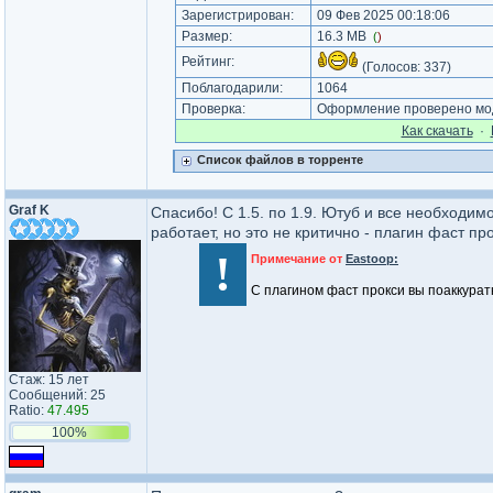
Зарегистрирован:
09 Фев 2025 00:18:06
Размер:
16.3 MB
(
)
Рейтинг:
(Голосов:
337
)
Поблагодарили:
1064
Проверка:
Оформление проверено мод
Как cкачать
·
Список файлов в торренте
Graf K
Спасибо! С 1.5. по 1.9. Ютуб и все необходим
работает, но это не критично - плагин фаст пр
!
Примечание от
Eastoop:
С плагином фаст прокси вы поаккуратн
Стаж: 15 лет
Сообщений: 25
Ratio:
47.495
100%