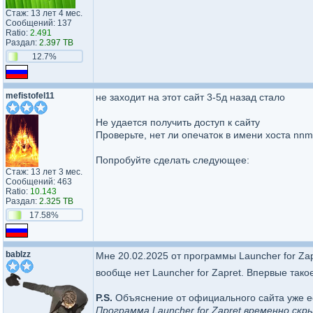
Стаж: 13 лет 4 мес.
Сообщений: 137
Ratio:
2.491
Раздал:
2.397 TB
12.7%
mefistofel11
не заходит на этот сайт 3-5д назад стало
Не удается получить доступ к сайту
Проверьте, нет ли опечаток в имени хоста nnmc
Попробуйте сделать следующее:
Стаж: 13 лет 3 мес.
Сообщений: 463
Ratio:
10.143
Раздал:
2.325 TB
17.58%
bablzz
Мне 20.02.2025 от программы Launcher for Za
вообще нет Launcher for Zapret. Впервые так
P.S.
Объяснение от официального сайта уже е
Программа Launcher for Zapret временно ск