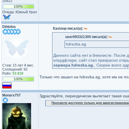
20922
100%
Откуда: Южный Урал
Dihlofos
Eastoop писал(а):
user093321305 писал(а):
hdrezka.ag
Данного сайта нет в блеклисте. После 
клаудфларе, сайт стал прекрасно отк
сервера hdrezka.ag.
. Скорее всего ад
Стаж: 15 лет 8 мес.
Сообщений: 92
Ratio:
53.918
Только что зашел на hdrezka.ag, хотя им не п
100%
Monarx757
Здраствуйте, периодически вылетает такая оши
Просмотр доступен только для зарегистрирова