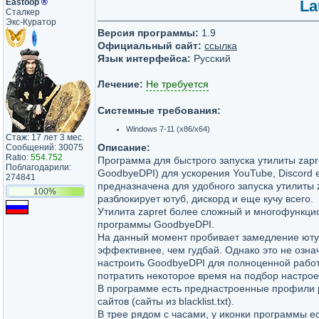
Eastoop
®
La
Сталкер
Экс-Куратор
Версия программы:
1.9
Официальный сайт:
ссылка
Язык интерфейса:
Русский
Лечение:
Не требуется
Системные требования:
Windows 7-11 (x86/x64)
Стаж: 17 лет 3 мес.
Описание:
Сообщений: 30075
Ratio:
554.752
Программа для быстрого запуска утилиты zapr
Поблагодарили:
GoodbyeDPI) для ускорения YouTube, Discord 
274841
предназначена для удобного запуска утилиты z
100%
разблокирует ютуб, дискорд и еще кучу всего.
Утилита zapret более сложный и многофункци
программы GoodbyeDPI.
На данный момент пробивает замедление юту
эффективнее, чем гудбай. Однако это не озна
настроить GoodbyeDPI для полноценной работ
потратить некоторое время на подбор настрое
В программе есть преднастроенные профили 
сайтов (сайты из blacklist.txt).
В трее рядом с часами, у иконки программы ес