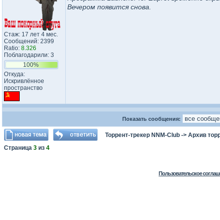
Вечером появится снова.
Стаж: 17 лет 4 мес.
Сообщений: 2399
Ratio:
8.326
Поблагодарили: 3
100%
Откуда:
Искривлённое
пространство
Показать сообщения:
Торрент-трекер NNM-Club
->
Архив тор
Страница
3
из
4
Пользовательское соглаш