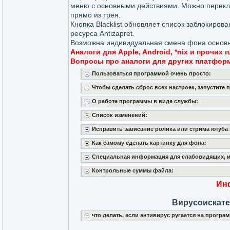
меню с основными действиями. Можно перек
прямо из трея.
Кнопка Blacklist обновляет список заблокиров
ресурса Antizapret.
Возможна индивидуальная смена фона основно
Аналоги для Apple, Android, *nix и прочи
Вопросы про аналоги для других платформ
Пользоваться программой очень просто:
Чтобы сделать сброс всех настроек, запустите 
О работе программы в виде службы:
Список изменений:
Исправить зависание ролика или стрима ютуба 
Как самому сделать картинку для фона:
Специальная информация для слабовидящих, и
Контрольные суммы файла:
Ин
Вирусоискате
что делать, если антивирус ругается на програм