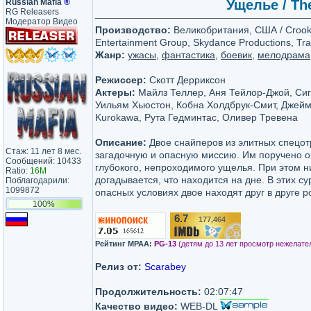
Russian Mafia
®
Ущелье / Th
RG Releasers
Модератор Видео
Производство:
Великобритания, США / Crooke
Entertainment Group, Skydance Productions, Tr
Жанр:
ужасы
,
фантастика
,
боевик
,
мелодрама
Режиссер:
Скотт Дерриксон
Актеры:
Майлз Теллер, Аня Тейлор-Джой, Сиг
Уильям Хьюстон, Кобна Холдбрук-Смит, Джейм
Kurokawa, Рута Гедминтас, Оливер Тревена
Описание:
Двое снайперов из элитных спецо
Стаж: 11 лет 8 мес.
загадочную и опасную миссию. Им поручено о
Сообщений: 10433
глубокого, непроходимого ущелья. При этом ни
Ratio:
16M
догадывается, что находится на дне. В этих с
Поблагодарили:
1099872
опасных условиях двое находят друг в друге 
100%
6.7
177,464
/10
Рейтинг MPAA:
PG-13
(детям до 13 лет просмотр нежелате
Релиз от:
Scarabey
Продолжительность:
02:07:47
Качество видео:
WEB-DL