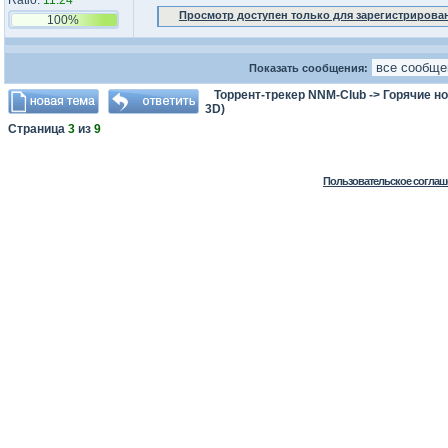
Ratio:
11.24
Просмотр доступен только для зарегистрирова
100%
Показать сообщения:
Торрент-трекер NNM-Club
->
Горячие н
3D)
Страница
3
из
9
Пользовательское соглаш