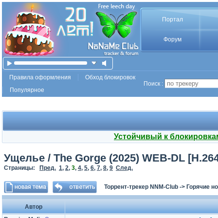
Портал
Форум
Правила оформления
Обход блокировок
Поиск :
Популярное
Устойчивый к блокировка
Ущелье / The Gorge (2025) WEB-DL [H.264
Страницы:
Пред.
1
,
2
,
3
,
4
,
5
,
6
,
7
,
8
,
9
След.
Торрент-трекер NNM-Club
->
Горячие н
Автор