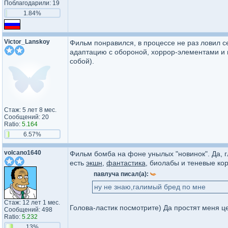
Поблагодарили: 19
1.84%
Victor_Lanskoy
Фильм понравился, в процессе не раз ловил с
адаптацию с обороной, хоррор-элементами и
собой).
Стаж: 5 лет 8 мес.
Сообщений: 20
Ratio:
5.164
6.57%
volcano1640
Фильм бомба на фоне унылых "новинок". Да, г
есть
экшн
,
фантастика
, биолабы и теневые кор
павлуча писал(а):
ну не знаю,галимый бред по мне
Стаж: 12 лет 1 мес.
Голова-ластик посмотрите) Да простят меня ц
Сообщений: 498
Ratio:
5.232
13%