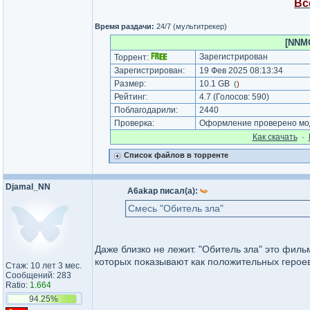
Вс
Время раздачи:
24/7 (мультитрекер)
[NNMC
Зарегистрирован
Торрент:
Зарегистрирован:
19 Фев 2025 08:13:34
Размер:
10.1 GB
(
)
Рейтинг:
4.7
(Голосов:
590
)
Поблагодарили:
2440
Проверка:
Оформление проверено мод
Как cкачать
·
Список файлов в торренте
Djamal_NN
A6akap писал(а):
Смесь "Обитель зла"
Даже близко не лежит. "Обитель зла" это филь
которых показывают как положительных героев
Стаж: 10 лет 3 мес.
Сообщений: 283
Ratio:
1.664
94.25%