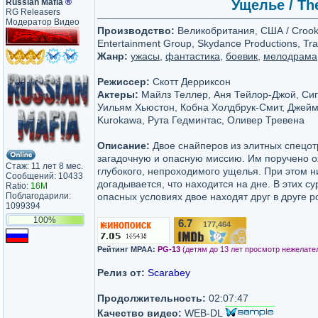
Russian Mafia
®
Ущелье / Th
RG Releasers
Модератор Видео
Производство:
Великобритания, США / Crooke
Entertainment Group, Skydance Productions, Tr
Жанр:
ужасы
,
фантастика
,
боевик
,
мелодрама
Режиссер:
Скотт Дерриксон
Актеры:
Майлз Теллер, Аня Тейлор-Джой, Сиг
Уильям Хьюстон, Кобна Холдбрук-Смит, Джейм
Kurokawa, Рута Гедминтас, Оливер Тревена
Описание:
Двое снайперов из элитных спецо
загадочную и опасную миссию. Им поручено о
Стаж: 11 лет 8 мес.
глубокого, непроходимого ущелья. При этом ни
Сообщений: 10433
догадывается, что находится на дне. В этих с
Ratio:
16M
Поблагодарили:
опасных условиях двое находят друг в друге 
1099394
100%
6.7
177,464
/10
Рейтинг MPAA:
PG-13
(детям до 13 лет просмотр нежелате
Релиз от:
Scarabey
Продолжительность:
02:07:47
Качество видео:
WEB-DL