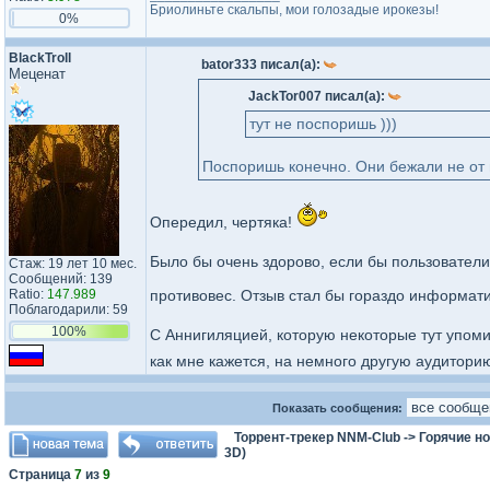
Бриолиньте скальпы, мои голозадые ирокезы!
0%
BlackTroll
bator333 писал(а):
Меценат
JackTor007 писал(а):
тут не поспоришь )))
Поспоришь конечно. Они бежали не от 
Опередил, чертяка!
Было бы очень здорово, если бы пользователи,
Стаж: 19 лет 10 мес.
Сообщений: 139
Ratio:
147.989
противовес. Отзыв стал бы гораздо информат
Поблагодарили: 59
100%
С Аннигиляцией, которую некоторые тут упоми
как мне кажется, на немного другую аудиторию
Показать сообщения:
Торрент-трекер NNM-Club
->
Горячие н
3D)
Страница
7
из
9