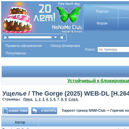
Портал
Форум
Правила оформления
Обход блокировок
Поиск :
Популярное
Устойчивый к блокировка
Ущелье / The Gorge (2025) WEB-DL [H.264
Страницы:
Пред.
1
,
2
,
3
,
4
,
5
,
6
,
7
,
8
,
9
След.
Торрент-трекер NNM-Club
->
Горячие н
Автор