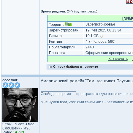
Вс
Время раздачи:
24/7 (мультитрекер)
[NNMC
Зарегистрирован
Торрент:
Зарегистрирован:
19 Фев 2025 08:13:34
Размер:
10.1 GB
(
)
Рейтинг:
4.7
(Голосов:
590
)
Поблагодарили:
2440
Проверка:
Оформление проверено мод
Как cкачать
·
Список файлов в торренте
dooctoor
Американский ремейк "Там, где живет Паутин
_________________
Свободное время — пространство для развития лично
Мне нужен враг, чтоб был таким как я - безжалостью
Стаж: 19 лет 3 мес.
Сообщений: 496
Ratio:
19.743