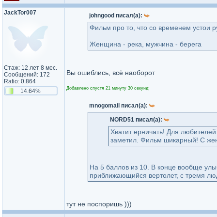
JackTor007
johngood писал(а):
Фильм про то, что со временем устои р
Женщина - река, мужчина - берега
Стаж: 12 лет 8 мес.
Вы ошиблись, всё наоборот
Сообщений: 172
Ratio: 0.864
Добавлено спустя 21 минуту 30 секунд:
14.64%
mnogomail писал(а):
NORD51 писал(а):
Хватит ерничать! Для любителей 
заметил. Фильм шикарный! С же
На 5 баллов из 10. В конце вообще улы
приближающийся вертолет, с тремя людь
тут не поспоришь )))