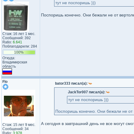
тут не поспоришь )))
Поспоришь конечно. Они бежали не от вертол
Стаж: 16 лет 1 мес.
Сообщений: 392
Ratio:
6.641
Поблагодарили: 284
100%
Откуда:
Владимирская
область
Flo
bator333 писал(а):
JackTor007 писал(а):
тут не поспоришь )))
Поспоришь конечно. Они бежали не от 
А сегодня в завтрашний день не все могут смот
Стаж: 15 лет 9 мес.
Сообщений: 34
_________________
Ratio:
3.978