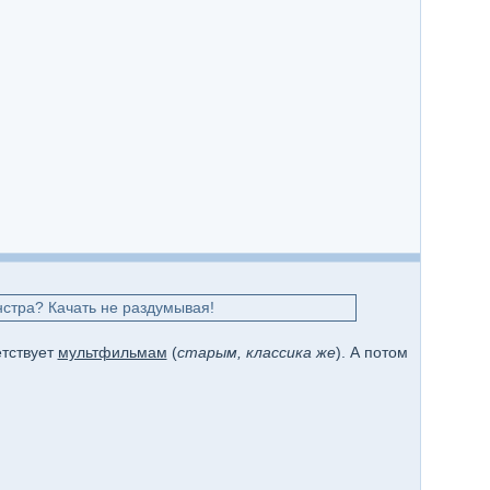
нстра? Качать не раздумывая!
етствует
мультфильмам
(
старым, классика же
). А потом