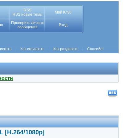
RSS
Мой Клуб
RSS новые темы
Проверить личные
ия
Вход
сообщения
 искать
Как скачивать
Как раздавать
Спасибо!
ности
 [H.264/1080p]