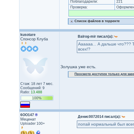
Поблагодарили:
221
Проверка:
Оформлени
Список файлов в торренте
kusotare
Balrog-mir писал(а):
Спонсор Клуба
Аааааа... А дальше что??? 
всех!?
Золушка уже есть.
Просмотр доступен только для за
Стаж: 18 лет 7 мес.
Сообщений: 9
Ratio:
13.488
100%
6ОО147
®
Денис0072014 писал(а):
Меценат
Uploader 100+
попай нормальный был все