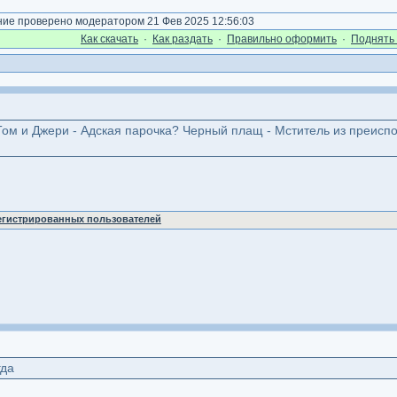
е проверено модератором 21 Фев 2025 12:56:03
Как cкачать
·
Как раздать
·
Правильно оформить
·
Поднять 
Том и Джери - Адская парочка? Черный плащ - Мститель из преиспо
регистрированных пользователей
гда