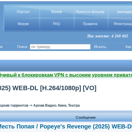
Портал
Трекер
Поиск по форуму
Закладки
Форум
FAQ
Правила
Регистрац
Нас вместе: 4 268 602
ое
Поиск :
Как
йчивый к блокировкам VPN с высоким уровнем приват
025) WEB-DL [H.264/1080p] [VO]
Архив торрентов
->
Архив Видео. Кино, Театра
Сообщение
есть Попая / Popeye's Revenge (2025) WEB-DL