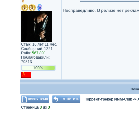
Несправедливо. В релизе нет рекла
Стаж: 16 лет 11 мес.
Сообщений: 1221
Ratio:
567.891
Поблагодарили:
70813
100%
Пока
Торрент-трекер NNM-Club
->
Страница
3
из
3