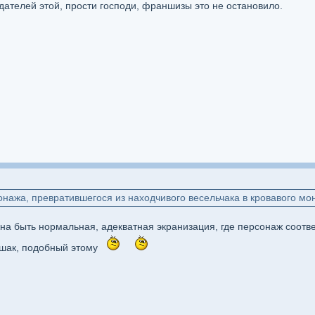
ателей этой, прости господи, франшизы это не остановило.
нажа, превратившегося из находчивого весельчака в кровавого мо
на быть нормальная, адекватная экранизация, где персонаж соотв
ешак, подобный этому