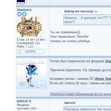
Shambera
Balrog-mir писал(а):
Аааааа... А дальше что??? 
всех!?
Ты не поверишь)))
Они пересняли "Бемби"
Стаж: 14 лет 10 мес.
теперь он олень-убийца
Сообщений: 211
Ratio:
7.122
10.65%
Топик был перенесен из форума
Зар
Причина переноса: На трекере дост
Исправил релиз - напиши ЛС
Alone_Ked
Если нет ответа 24 часа - нажми на кн
_________________
Перечень правил оформления ВСЕХ разд
6ОО147
®
Цитата:
Меценат
Uploader 100+
Причина переноса: На трек