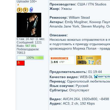
Uploader 100+
Производство:
США / ITN Studios
Жанр:
Ужасы
Режиссер:
William Stead
Актеры:
Emily Mogilner, Коннор Пау
Amanda Jane York, Steven Murphy, Ол
Описание:
Стаж: 16 лет 11 мес.
Несколько вожатых отправляются в п
Сообщений: 1221
и подготовить к приезду отдыхающих
Ratio:
567.891
кровожадного Моряка Попая - правдив
Поблагодарили:
70813
3.1
100%
2,616
/10
Продолжительность:
01:19:44
Качество видео:
WEB-DL
Перевод:
Одноголосый любительский
Язык озвучки:
Русский
Субтитры:
Отсутствуют
Видео:
AVC/H.264, 1920х800, ~8498
Аудио:
AC3, 2 ch, 192 Kbps