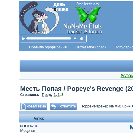
Правила оформления
Обход блокировок
Популярн
Усто
Месть Попая / Popeye's Revenge (2
Страницы:
Пред.
1
,
2
,
3
Торрент-трекер NNM-Club
->
Автор
6ОО147
®
М
Меценат