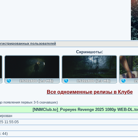
регистрированных пользователей
Скриншоты:
Все одноименные релизы в Клубе
о появления первых 3-5 скачавших)
[NNMClub.to]_Popeyes Revenge 2025 1080p WEB-DL.to
ирован
5 11:55:05
)
:
44
)