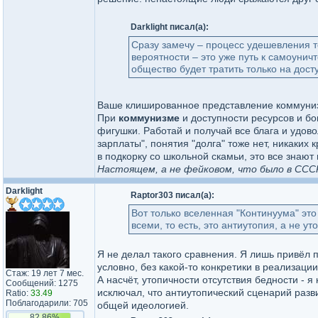
Darklight писал(а):
Сразу замечу – процесс удешевления т
вероятности – это уже путь к самоунич
общество будет тратить только на дост
Ваше клишированное представление коммуниз
При
коммунизме
и доступности ресурсов и бо
фигушки. Работай и получай все блага и удовол
зарплаты", понятия "долга" тоже нет, никаких 
в подкорку со школьной скамьи, это все знаю
Настоящем, а не фейковом, что было в ССС
Darklight
Raptor303 писал(а):
Вот только вселенная "Континуума" это 
всеми, то есть, это антиутопия, а не у
Я не делал такого сравнения. Я лишь привёл 
условно, без какой-то конкретики в реализац
Стаж: 19 лет 7 мес.
А насчёт, утопичности отсутствия бедности - я 
Сообщений: 1275
исключал, что антиутопический сценарий разви
Ratio:
33.49
Поблагодарили: 705
общей идеологией.
82.86%