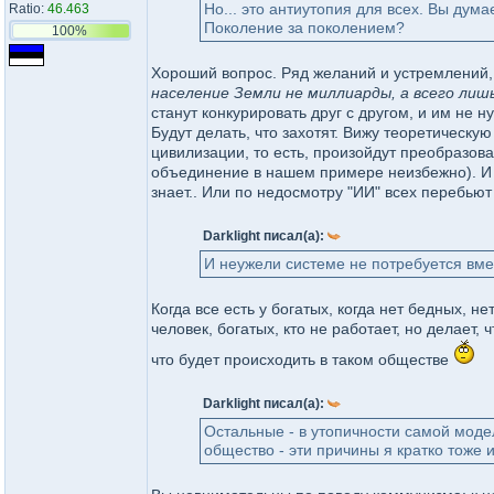
Но... это антиутопия для всех. Вы дум
Ratio:
46.463
Поколение за поколением?
100%
Хороший вопрос. Ряд желаний и устремлений, 
население Земли не миллиарды, а всего лиш
станут конкурировать друг с другом, и им не 
Будут делать, что захотят. Вижу теоретическу
цивилизации, то есть, произойдут преобразова
объединение в нашем примере неизбежно). И в
знает.. Или по недосмотру "ИИ" всех перебьют
Darklight писал(а):
И неужели системе не потребуется вме
Когда все есть у богатых, когда нет бедных, н
человек, богатых, кто не работает, но делает, ч
что будет происходить в таком обществе
Darklight писал(а):
Остальные - в утопичности самой моде
общество - эти причины я кратко тоже 