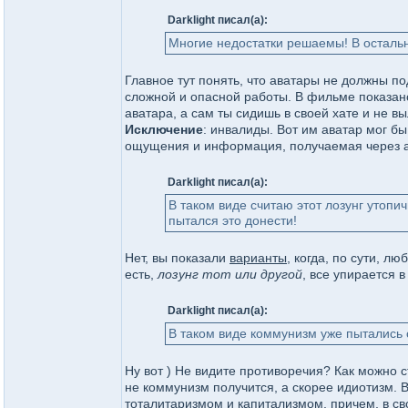
Darklight писал(а):
Многие недостатки решаемы! В остальн
Главное тут понять, что аватары не должны п
сложной и опасной работы. В фильме показан
аватара, а сам ты сидишь в своей хате и не в
Исключение
: инвалиды. Вот им аватар мог б
ощущения и информация, получаемая через а
Darklight писал(а):
В таком виде считаю этот лозунг утопи
пытался это донести!
Нет, вы показали
варианты
, когда, по сути, л
есть,
лозунг тот или другой
, все упирается 
Darklight писал(а):
В таком виде коммунизм уже пытались 
Ну вот ) Не видите противоречия? Как можно 
не коммунизм получится, а скорее идиотизм. 
тоталитаризмом и капитализмом, причем, в сво