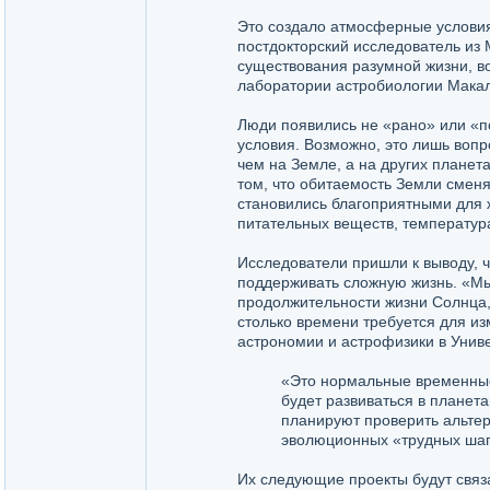
Это создало атмосферные условия
постдокторский исследователь из 
существования разумной жизни, во
лаборатории астробиологии Макал
Люди появились не «рано» или «п
условия. Возможно, это лишь вопр
чем на Земле, а на других планет
том, что обитаемость Земли смен
становились благоприятными для ж
питательных веществ, температур
Исследователи пришли к выводу, 
поддерживать сложную жизнь. «Мы
продолжительности жизни Солнца,
столько времени требуется для и
астрономии и астрофизики в Униве
«Это нормальные временные
будет развиваться в плане
планируют проверить альте
эволюционных «трудных шаг
Их следующие проекты будут связ