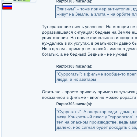
Raptor303 писал(а):
Элизиум" – тоже пример антиутопии, гд
живут на Земле, а элита – на орбите п
Тут сравнение очень условное. На станции нет
доразвившаяся ситуация: бедные на Земле ещ
уничтожения. Но после финального инцидента
нуждались в их услугах, в реальности давно б
Но в целом - пример не плохой - именно демон
богатых, а не бедных! Бедные - не нужны!
Raptor303 писал(а):
"Суррогаты": в фильме вообще-то преп
люди, а их аватары
Опять же - просто привожу пример визуализац
показанной в фильме - вполне можно дорасти
Raptor303 писал(а):
"Суррогаты": А оператор сидит дома, н
вижу. Конкретный плюс у "суррогатов", 
тел на опасном производстве, ведь ава
далеко, ибо сигнал будет доходить с з