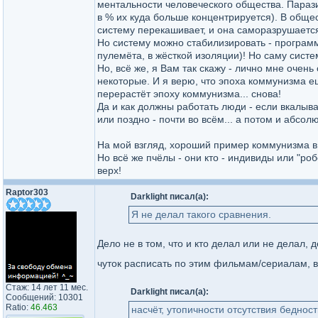
ментальности человеческого общества. Парази
в % их куда больше концентрируется). В общес
систему перекашивает, и она саморазрушаетс
Но систему можно стабилизировать - программ
пулемёта, в жёсткой изоляции)! Но саму систем
Но, всё же, я Вам так скажу - лично мне оче
некоторые. И я верю, что эпоха коммунизма ещ
перерастёт эпоху коммунизма... снова!
Да и как должны работать люди - если вкалыва
или поздно - почти во всём... а потом и абсол
На мой взгляд, хороший пример коммунизма в 
Но всё же пчёлы - они кто - индивиды или "роб
верх!
Raptor303
Darklight писал(а):
Я не делал такого сравнения.
Дело не в том, что и кто делал или не делал,
чуток расписать по этим фильмам/сериалам, 
Стаж: 14 лет 11 мес.
Darklight писал(а):
Сообщений: 10301
Ratio:
46.463
насчёт, утопичности отсутствия бедности