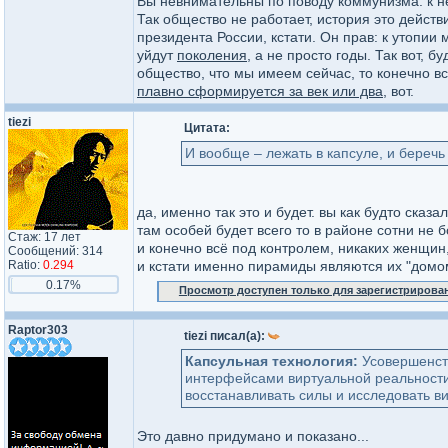
Вы невнимательны по поводу коммунизма: к не
Так общество не работает, история это действ
президента России, кстати. Он прав: к утопии
уйдут
поколения
, а не просто годы. Так вот, 
общество, что мы имеем сейчас, то конечно вс
плавно сформируется за век или два
, вот.
tiezi
Цитата:
И вообще – лежать в капсуле, и беречь 
да, именно так это и будет. вы как будто сказ
там особей будет всего то в районе сотни не 
Стаж: 17 лет
и конечно всё под контролем, никаких женщин, 
Сообщений: 314
Ratio:
0.294
и кстати именно пирамиды являются их "домом
0.17%
Просмотр доступен только для зарегистрирова
Raptor303
tiezi писал(а):
Капсульная технология:
Усовершенст
интерфейсами виртуальной реальности
восстанавливать силы и исследовать ви
Это давно придумано и показано...