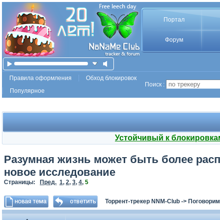
Портал
Форум
Правила оформления
Обход блокировок
Поиск :
Популярное
Устойчивый к блокировка
Разумная жизнь может быть более расп
новое исследование
Страницы:
Пред.
1
,
2
,
3
,
4
,
5
Торрент-трекер NNM-Club
->
Поговорим