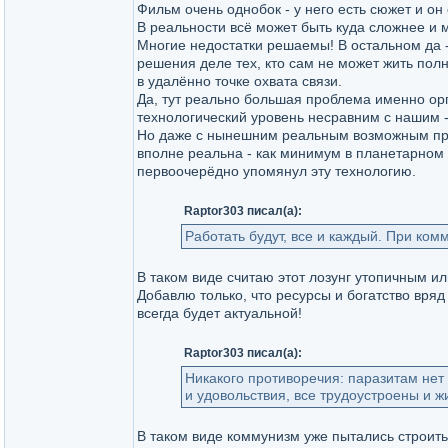
Фильм очень однобок - у него есть сюжет и он 
В реальности всё может быть куда сложнее и м
Многие недостатки решаемы! В остальном да 
решения деле тех, кто сам не может жить по
в удалённо точке охвата связи.
Да, тут реально большая проблема именно орг
технологический уровень несравним с нашим - 
Но даже с нынешним реальным возможным прог
вполне реальна - как минимум в планетарном
первоочерёдно упомянул эту технологию.
Raptor303 писал(а):
Работать будут, все и каждый. При ком
В таком виде считаю этот лозунг утопичным ил
Добавлю только, что ресурсы и богатство вряд
всегда будет актуальной!
Raptor303 писал(а):
Никакого противоречия: паразитам нет
и удовольствия, все трудоустроены и жи
В таком виде коммунизм уже пытались строить