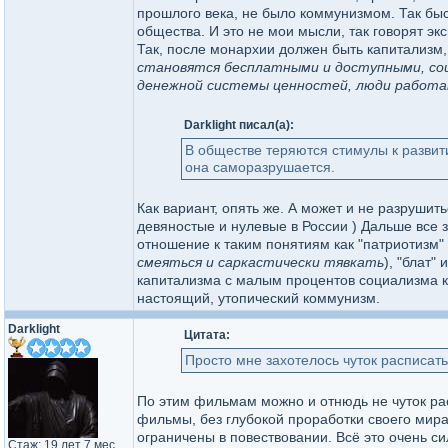
прошлого века, не было коммунизмом. Так бы
общества. И это не мои мысли, так говорят эк
Так, после монархии должен быть капитализм,
становятся бесплатными и доступными, со
денежной системы ценностей, люди работа
Darklight писал(а):
В обществе теряются стимулы к развити
она саморазрушается.
Как вариант, опять же. А может и не разрушит
девяностые и нулевые в России ) Дальше все з
отношение к таким понятиям как "патриотизм" 
смеяться и саркастически тявкать
), "блат"
капитализма с малым процентов социализма к
настоящий, утопический коммунизм.
Darklight
Цитата:
Просто мне захотелось чуток расписат
По этим фильмам можно и отнюдь не чуток рас
фильмы, без глубокой проработки своего мира
ограничены в повествовании. Всё это очень си
Стаж: 19 лет 7 мес.