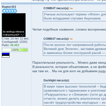
Raptor303
COMB4T писал(а):
Ученые используют термин «Игиги» дл
были младшими слугами Ануннаков.
Читая подобные названия, сложно воспринима
Стаж: 14 лет 11 мес.
COMB4T писал(а):
Сообщений: 10301
После многих лет напряженной работы 
Ratio:
46.463
Великий дом Энлиля», заставив древни
100%
и заменены более послушной расой —
Параллельная реальность... Можно даже кинц
В реальности, которая объективная, а не фей
как там их... Мы ни для кого не добываем руду
Darklight писал(а):
В мире таких высоких технологий – бед
сравниваться с тараканами и уничтож
«Разрушитель» и «Элизиум» (хотя до д
отчасти, можно делать аналогичное ср
насчёт трудоустройства неугодных – и