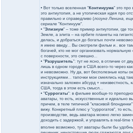
• Вот только вселенная "
Континуума
" это про
это антиутопия, а не утопическая идея про отс
правильно и справедливо (
лозунг Ленина, ещ
сериале "Континуум".
• "
Элизиум
" – тоже пример антиутопии, где то
Земле, а элита – на орбите планеты на гигант
делась, и добраться до богатых почти невозмо
я имею ввиду... Вы смотрели фильм и.. все та
богачей, кто не мог организовать нормальную 
с поверхности, это смешно...
• "
Разрушитель
": тут не ясно, в отличие от 
лишь в одном городе в США всего-то через как
и невозможно. Ну да, вот бесполезные копы ок
инструкциями... тапочки мои смеялись над так
изначально заложен абсурд + неизвестность, 
США, тогда в этом есть смысл...
• "
Суррогаты
": в фильме вообще-то преподно
аватары, то есть, искусственные и идеально 
причем, в теле типичной "класивой блондинки"
вижу. Конкретный плюс у "суррогатов", то есть
производстве, ведь аватара можно легко замени
доходить с задержкой, и управлять в real-tim
вполне возможно, тут аватары были бы удобны
решение: ненастоящие люди сражаются друг с