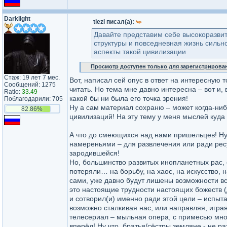
Darklight
tiezi писал(а):
Давайте представим себе высокоразви
структуры и повседневная жизнь сильн
аспекты такой цивилизации
Просмотр доступен только для зарегистрирова
Стаж: 19 лет 7 мес.
Вот, написал сей опус в ответ на интересную т
Сообщений: 1275
читать. Но тема мне давно интересна – вот и, в
Ratio:
33.49
какой бы ни была его точка зрения!
Поблагодарили: 705
Ну а сам материал сохраню – может когда-ниб
82.86%
цивилизаций! На эту тему у меня мыслей куда
А что до смеющихся над нами пришельцев! Ну… 
намереньями – для развлечения или ради ресу
зародившейся!
Но, большинство развитых инопланетных рас, с
потеряли… на борьбу, на хаос, на искусство, н
сами, уже давно будут лишены возможности всё
это настоящие трудности настоящих божеств (дл
и сотворил(и) именно ради этой цели – испыта
возможно сталкивая нас, или направляя, игра
телесериал – мыльная опера, с примесью множ
вперёд! Ну что, братья/сёстры земляне - не р