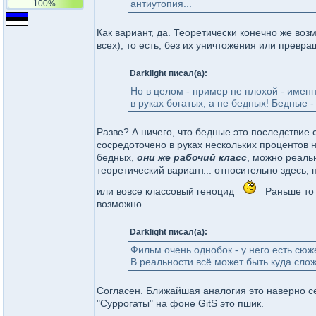
антиутопия...
100%
Как вариант, да. Теоретически конечно же возм
всех), то есть, без их уничтожения или превр
Darklight писал(а):
Но в целом - пример не плохой - именн
в руках богатых, а не бедных! Бедные -
Разве? А ничего, что бедные это последствие
сосредоточено в руках нескольких процентов н
бедных,
они же рабочий класс
, можно реальн
теоретический вариант... относительно здесь, 
или вовсе классовый геноцид
Раньше то 
возможно...
Darklight писал(а):
Фильм очень однобок - у него есть сюже
В реальности всё может быть куда слож
Согласен. Ближайшая аналогия это наверно сери
"Суррогаты" на фоне GitS это пшик.