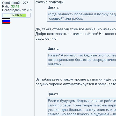
схожие подходы!
Сообщений: 1275
Ratio:
33.49
Цитата:
Поблагодарили: 705
когда бедность побеждена в пользу бед
82.86%
"овощей" или рабов.
Да, такая стратегия тоже возможна, но именн
Добро пожаловать - в каменный век! Но такое 
расслоению!
Цитата:
Разве? А ничего, что бедные это после
потенциальное богатство сосредоточен
богатых...
Вы забываете о каком уровне развития идёт р
бедных хорошо автоматизируется и заменяется!
Цитата:
Если в будущем бедных, они же рабочий
сами по себе. Тоже теоретический вариа
утопия, для бедных – антиутопия или в
сейчас, но теоретически в будущем – в