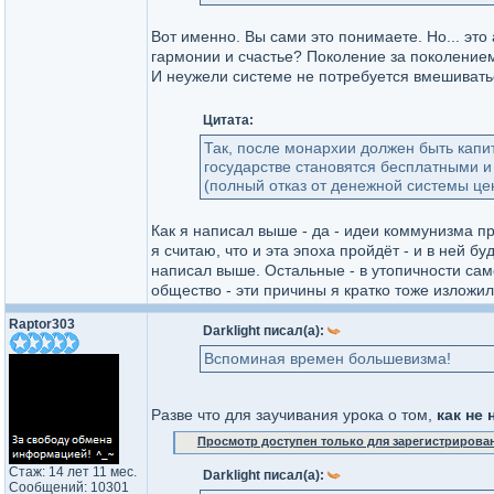
Вот именно. Вы сами это понимаете. Но... это
гармонии и счастье? Поколение за поколением
И неужели системе не потребуется вмешивать
Цитата:
Так, после монархии должен быть капи
государстве становятся бесплатными и
(полный отказ от денежной системы цен
Как я написал выше - да - идеи коммунизма пр
я считаю, что и эта эпоха пройдёт - и в ней 
написал выше. Остальные - в утопичности сам
общество - эти причины я кратко тоже изложи
Raptor303
Darklight писал(а):
Вспоминая времен большевизма!
Разве что для заучивания урока о том,
как не
Просмотр доступен только для зарегистрирова
Стаж: 14 лет 11 мес.
Darklight писал(а):
Сообщений: 10301