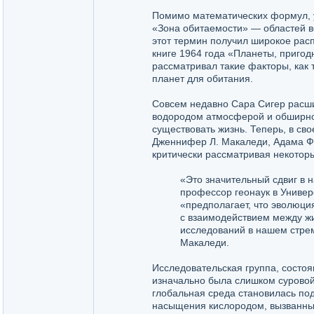
Помимо математических формул, у
«Зона обитаемости» — областей во
этот термин получил широкое расп
книге 1964 года «Планеты, приго
рассматривал такие факторы, как
планет для обитания.
Совсем недавно Сара Сигер расшир
водородом атмосферой и обширной
существовать жизнь. Теперь, в св
Дженнифер Л. Макаледи, Адама Фр
критически рассматривая некоторы
«Это значительный сдвиг в 
профессор геонаук в Универ
«предполагает, что эволюци
с взаимодействием между ж
исследований в нашем стре
Макаледи.
Исследовательская группа, состоя
изначально была слишком суровой
глобальная среда становилась по
насыщения кислородом, вызванны