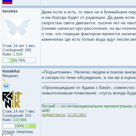
baraleka
Даже если и есть, то явно не в ближайшем окру
и им борода будет от радиации. Да даже если 
скоростью света двигается, тысячи лет не хват
(гонево написал про расстояния, но вы поняли 
о том, что главным фактором является наличи
каменюках где есть только вода идут лесом а
Стаж: 16 лет 1 мес.
Сообщений: 280
Ratio:
1.559
29.79%
RatnikRat
«Подъитожим»: Нелегко людям в поиске внезем
Меценат
и сатире по теме обсуждения, а так же в оце
«Произошедшие от Адама с Евой», совместно 
невыполнимым пожелание: «пусть всегда буд
_________________
Русский — это интернациональное прилагательное, 
Цой)
Стаж: 14 лет 7 мес.
рифмо†ексты
,
12.04.1961
Сообщений: 253
Ratio:
222.846
100%
Откуда: Амурград