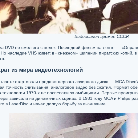
Видеосалон времен СССР.
ока DVD не смел его с полок. Последний фильм на ленте — «Оправ
 Но наследие VHS живет: в «снежном» шипении пиратских копий, в 
ть.
крат из мира видеотехнологий
Атланте стартовали продажи первого лазерного диска — MCA Disco
я точность считывания, аналоговое видео без сжатия. Формат обе
о технологии 1970-х не поспевали за амбициями. Первые проигрыв
еры зависали на динамичных сценах. В 1981 году MCA и Philips ра
о в LaserDisc и начал долгую борьбу за выживание.