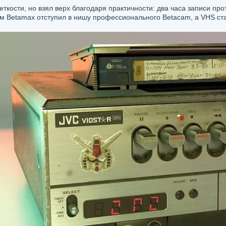
еткости, но взял верх благодаря практичности: два часа записи про
-м Betamax отступил в нишу профессионального Betacam, а VHS с