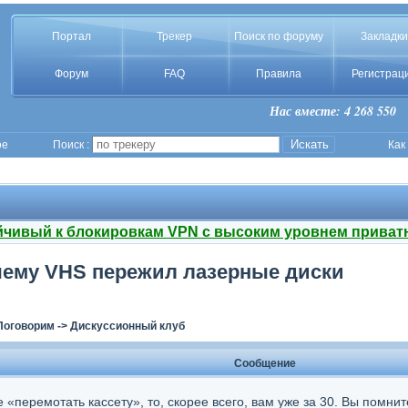
Портал
Трекер
Поиск по форуму
Закладки
Форум
FAQ
Правила
Регистрац
Нас вместе: 4 268 550
ое
Поиск :
Как
йчивый к блокировкам VPN с высоким уровнем приват
чему VHS пережил лазерные диски
Поговорим
->
Дискуссионный клуб
Сообщение
е «перемотать кассету», то, скорее всего, вам уже за 30. Вы помни