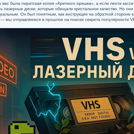
у вас была пиратская копия «Крепкого орешка», а если лента кассе
ь лазерные диски, которые обещали кристальное качество. Но они
еальным. Он был понятным, как инструкция на обратной стороне ка
 — мы отправляемся в прошлое на поиски секрета популярности V