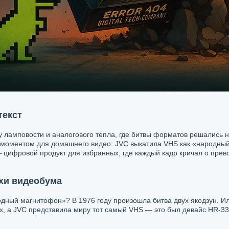
текст
у ламповости и аналогового тепла, где битвы форматов решались 
моментом для домашнего видео: JVC выкатила VHS как «народный м
— цифровой продукт для избранных, где каждый кадр кричал о пре
хи видеобума
одный магнитофон»? В 1976 году произошла битва двух якодзун. И
x, а JVC представила миру тот самый VHS — это был девайс HR-33