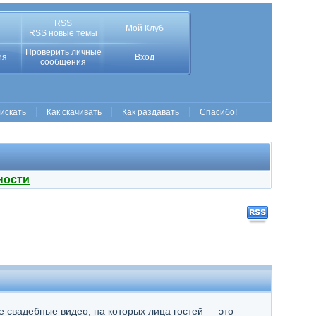
RSS
Мой Клуб
RSS новые темы
Проверить личные
ия
Вход
сообщения
 искать
Как скачивать
Как раздавать
Спасибо!
ности
те свадебные видео, на которых лица гостей — это