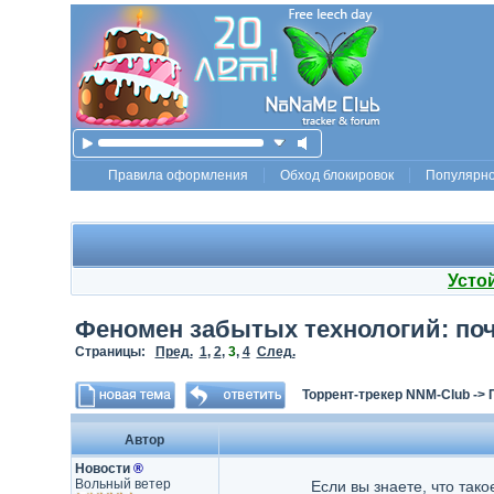
Правила оформления
Обход блокировок
Популярн
Усто
Феномен забытых технологий: по
Страницы:
Пред.
1
,
2
,
3
,
4
След.
Торрент-трекер NNM-Club
->
Автор
Новости
®
Вольный ветер
Если вы знаете, что тако