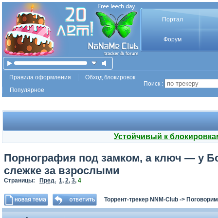
Портал
Форум
Правила оформления
Обход блокировок
Поиск :
Популярное
Устойчивый к блокировка
Порнография под замком, а ключ — у Бо
слежке за взрослыми
Страницы:
Пред.
1
,
2
,
3
,
4
Торрент-трекер NNM-Club
->
Поговорим