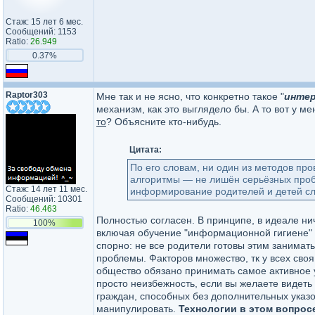
Стаж: 15 лет 6 мес.
Сообщений: 1153
Ratio:
26.949
0.37%
Raptor303
Мне так и не ясно, что конкретно такое "
интер
механизм, как это выглядело бы. А то вот у ме
то
? Объясните кто-нибудь.
Цитата:
По его словам, ни один из методов про
алгоритмы — не лишён серьёзных проб
Стаж: 14 лет 11 мес.
информирование родителей и детей с
Сообщений: 10301
Ratio:
46.463
Полностью согласен. В принципе, в идеале нич
100%
включая обучение "информационной гигиене" и
спорно: не все родители готовы этим занимать
проблемы. Факторов множество, тк у всех своя
общество обязано принимать самое активное у
просто неизбежность, если вы желаете видет
граждан, способных без дополнительных указок
манипулировать.
Технологии в этом вопрос