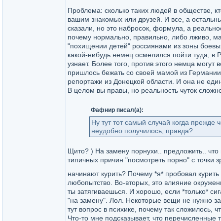
Проблема: сколько таких людей в обществе, к
вашим знакомых или друзей. И все, а остальн
сказали, но это набросок, формула, а реальнос
почему нормально, правильно, либо лживо, ма
"похищении детей" россиянами из зоны боевых 
какой-нибудь немец осмелился пойти туда, в Ро
узнает. Более того, против этого немца могут 
пришлось бежать со своей мамой из Германии 
репортажи из Донецкой области. И она не един
В целом вы правы, но реальность чуток сложне
Фафнир писал(а):
Ну тут тот самый случай когда прежде 
неудобно получилось, правда?
Щито? ) На замену порнухи.. предложить.. что
типичных причин "посмотреть порно" с точки
начинают курить? Почему *я* пробовал курить 
любопытство. Во-вторых, это влияние окружени
ты затягиваешься. И хорошо, если *только* сига
"на замену". Лол. Некоторые вещи не нужно з
тут вопрос в психике, почему так сложилось, ч
Что-то мне подсказывает, что перечисленные 