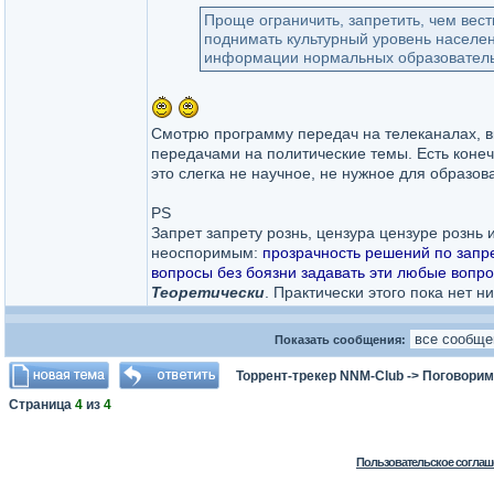
Проще ограничить, запретить, чем вест
поднимать культурный уровень населе
информации нормальных образовательны
Смотрю программу передач на телеканалах, в
передачами на политические темы. Есть конеч
это слегка не научное, не нужное для образова
PS
Запрет запрету рознь, цензура цензуре рознь 
неоспоримым:
прозрачность решений по запре
вопросы без боязни задавать эти любые вопр
Теоретически
. Практически этого пока нет ни
Показать сообщения:
Торрент-трекер NNM-Club
->
Поговорим
Страница
4
из
4
Пользовательское соглаш