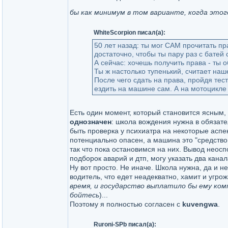
бы как минимум в том варианте, когда этог
WhiteScorpion писал(а):
50 лет назад: ты мог САМ прочитать пр
достаточно, чтобы ты пару раз с батей 
А сейчас: хочешь получить права - ты о
Ты ж настолько тупенький, считает наше
После чего сдать на права, пройдя тес
ездить на машине сам. А на мотоцикле -
Есть один момент, который становится ясным,
однозначен
: школа вождения нужна в обязат
быть проверка у психиатра на некоторые аспе
потенциально опасен, а машина это "средство 
так что пока остановимся на них. Вывод неосп
подборок аварий и дтп, могу указать два канал
Ну вот просто. Не иначе. Школа нужна, да и н
водитель, что едет неадекватно, хамит и угро
время, и государство выплатило бы ему ком
бойтесь
)...
Поэтому я полностью согласен с
kuvengwa
.
Ruroni-SPb писал(а):