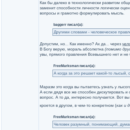
Как бы далеко в технологически развитом обще
заменит способности личности логически оцен
вопросы и грамотно формулировать мысль.
baggerr писал(а):
Другими словами - человеческое правле
Допустим, но... Как именно? Ах да... через
чел
В Богу верую, мораль абсолютна
(помимо друг
увы, прямого правления Всевышнего нет и не 
FreeMarksman писал(а):
А когда за это решает какой-то лысый, 
Маразм это когда вы пытаетесь узнать у лысог
А если дядя все же способен дискутировать и 
вопрос. А то да, интересно получается. Вот в
кроется в другом, в чем-то конкретном (
как и 
FreeMarksman писал(а):
Человек разумный, понимающий, думаю