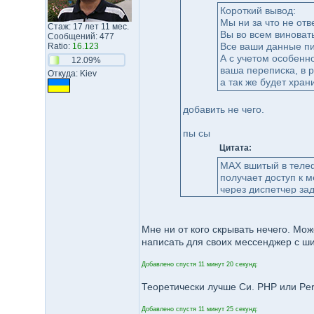
Короткий вывод:
Мы ни за что не отв
Стаж: 17 лет 11 мес.
Вы во всем виноват
Сообщений: 477
Все ваши данные пи
Ratio:
16.123
А с учетом особенн
12.09%
ваша переписка, в р
Откуда: Kiev
а так же будет хран
добавить не чего.
пы сы
Цитата:
MAX вшитый в телеф
получает доступ к 
через диспетчер зад
https://www.yaplakal
Мне ни от кого скрывать нечего. Мо
написать для своих мессенджер с ш
Добавлено спустя 11 минут 20 секунд:
Теоретически лучше Си. PHP или Perl
Добавлено спустя 11 минут 25 секунд: