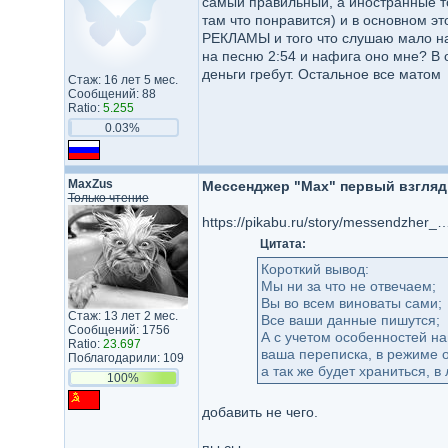
самый правильный, а иностранные то
там что понравится) и в основном эт
РЕКЛАМЫ и того что слушаю мало на 
на песню 2:54 и нафига оно мне? В 
деньги гребут. Остальное все матом
Стаж: 16 лет 5 мес.
Сообщений: 88
Ratio:
5.255
0.03%
MaxZus
Мессенджер "Max" первый взгляд
Только чтение
https://pikabu.ru/story/messendzher_max_pervyiy_vzglyad_na_litsenzionnoe_soglashenie_i_politiku_konfi
Цитата:
Короткий вывод:
Мы ни за что не отвечаем;
Вы во всем виноваты сами;
Стаж: 13 лет 2 мес.
Все ваши данные пишутся;
Сообщений: 1756
А с учетом особенностей н
Ratio:
23.697
ваша переписка, в режиме о
Поблагодарили: 109
а так же будет храниться, в
100%
добавить не чего.