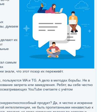
ные
ых
вы, думаем
 делают их
ют
льные
тал самым
ах
и знали, что этот позор их переживёт.
я, пользуются WA и TG. А дело в методах борьбы. Не в
ование запрета или замедления. Ребят, вы себе честно
просматривающих YouTube считаете с учётом
конкурентноспособный продукт? Да, я честно и искренне
ьной интеллигенции, не быть пропитанными ненавистью к
ать продукт, но когда компании делают по совести и