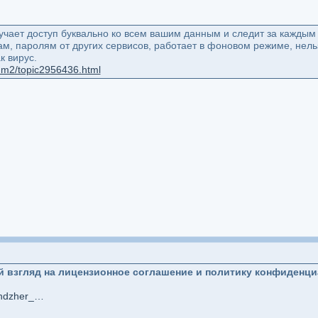
чает доступ буквально ко всем вашим данным и следит за каждым 
м, паролям от других сервисов, работает в фоновом режиме, нель
к вирус.
rum2/topic2956436.html
 взгляд на лицензионное соглашение и политику конфиденц
https://pikabu.ru/story/messendzher_max_pervyiy_vzglyad_na_litsenzionnoe_soglashenie_i_politiku_konfidentsialnosti_12924682