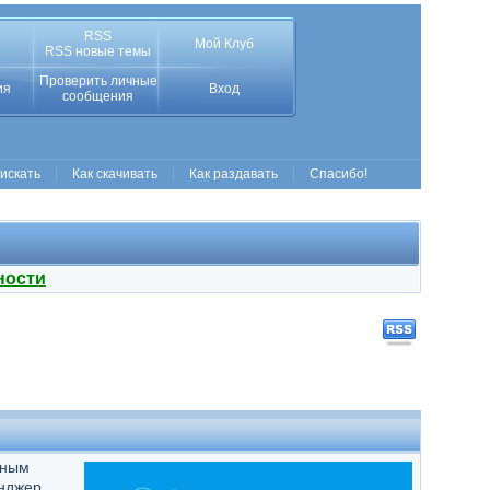
RSS
Мой Клуб
RSS новые темы
Проверить личные
ия
Вход
сообщения
 искать
Как скачивать
Как раздавать
Спасибо!
ности
вным
енджер