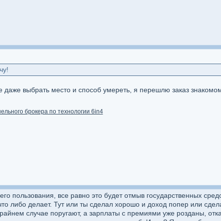
чу!
 даже выбрать место и способ умереть, я перешлю заказ знакомом
нельного брокера по технологии 6in4
него пользования, все равно это будет отмыв государственных сре
то либо делает. Тут или ты сделал хорошо и доход попер или сдела
в крайнем случае поругают, а зарплаты с премиями уже розданы, от