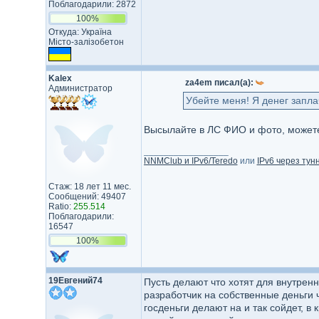
Поблагодарили: 2872
100%
Откуда: Україна
Місто-зал​ізобетон​
Kalex
za4em писал(а):
Администратор
Убейте меня! Я денег запла
Высылайте в ЛС ФИО и фото, можете
_________________
NNMClub и IPv6/Teredo
или
IPv6 через тун
Стаж: 18 лет 11 мес.
Сообщений: 49407
Ratio:
255.514
Поблагодарили:
16547
100%
19Евгений74
Пусть делают что хотят для внутрен
разработчик на собственные деньги ч
госденьги делают на и так сойдет, 