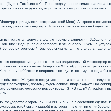
есть (будет). Так было с YouTube, когда у нас появились националь
торых корявая загрузка видеороликов, а у второго не пойми что с
 WhatsApp (принадлежит экстремистской Meta). А вернее о возможн
сле внедрения мессенджера. Компанию мы называть не будем, но 
ьи выпускаются, депутаты делают громкие заявления. Забавно, что
ам YouTube? Ведь у нас аналоговесть и эти аналоги ничем не уступа
 Вопрос риторический. Бизнес-логика ясна — отстаивать национа
ляться невероятные цифры о том, как национальный мессенджер с
по каким-то показателям Telegram и WhatsApp, просмотры в канал
ль, что у лоббистов и пиарщиков нет души, потому что тогда бы он
 в нём тоже. Жалуются вокруг меня почти все, а те кто не жалуютс
 будет популярнее, поэтому будем сливать пиар-бюджеты на лоббир
 экстремистких метовских помоек вроде IG, FB ушли? А трафик у 
 VPN?
жки государства с огромнейшим ВВП и они не в состоянии сделать 
с экстремистской организацией) в истории — в отличии от либерал
она выпускает и решениям, которые принимает. И я очень хочу уваж