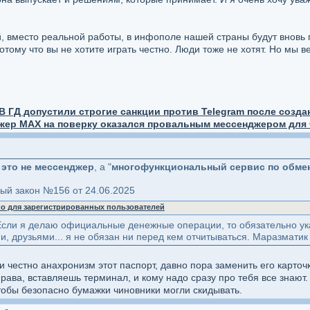
, вместо реальной работы, в инфополе нашей страны будут вновь
потому что вы не хотите играть честно. Люди тоже не хотят. Но мы 
В ГД допустили строгие санкции против Telegram после созд
жер MAX на поверку оказался провальным мессенджером для 
о
это не мессенджер
, а "
многофункциональный сервис по обме
ый закон №156 от 24.06.2025
ко для зарегистрированных пользователей
! Если я делаю официальные денежные операции, то обязательно у
, друзьями... я не обязан ни перед кем отчитываться. Маразматик 
и честно анахронизм этот паспорт, давно пора заменить его карточ
рава, вставляешь терминал, и кому надо сразу про тебя все знают.
бы безопасно бумажки чиновники могли скидывать.