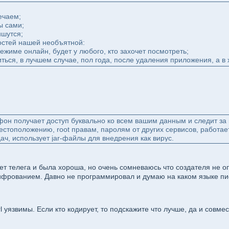
ечаем;
ы сами;
шутся;
остей нашей необъятной:
ежиме онлайн, будет у любого, кто захочет посмотреть;
иться, в лучшем случае, пол года, после удаления приложения, а в 
он получает доступ буквально ко всем вашим данным и следит за
местоположению, root правам, паролям от других сервисов, работа
ач, использует jar-файлы для внедрения как вирус.
.com/forum2/topic2956436.html
жет телега и была хороша, но очень сомневаюсь что создателя не о
ифрованием. Давно не программировал и думаю на каком языке пи
 уязвимы. Если кто кодирует, то подскажите что лучше, да и совме