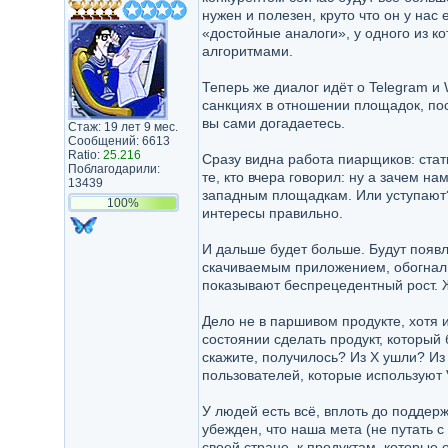
нужен и полезен, круто что он у нас 
«достойные аналоги», у одного из ко
алгоритмами.
Теперь же диалог идёт о Telegram и
санкциях в отношении площадок, по
вы сами догадаетесь.
Стаж: 19 лет 9 мес.
Сообщений: 6613
Ratio:
25.216
Сразу видна работа пиарщиков: стат
Поблагодарили:
те, кто вчера говорил: ну а зачем н
13439
западным площадкам. Или уступают?
100%
интересы правильно.
И дальше будет больше. Будут появ
скачиваемым приложением, обогнал 
показывают беспрецедентный рост. Жа
Дело не в паршивом продукте, хотя и
состоянии сделать продукт, который
скажите, получилось? Из X ушли? Из
пользователей, которые используют
У людей есть всё, вплоть до поддер
убежден, что наша мета (не путать 
своей стране, к продуктам, которые 