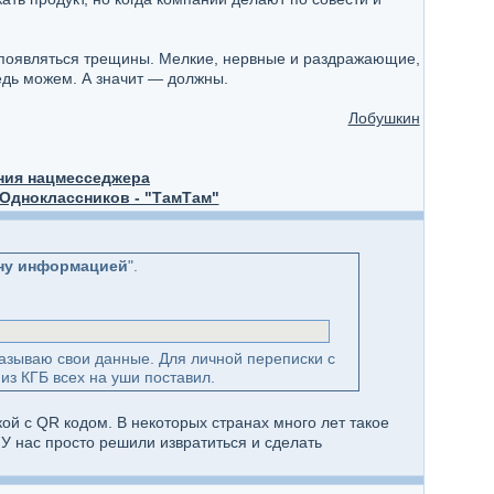
 появляться трещины. Мелкие, нервные и раздражающие,
ведь можем. А значит — должны.
Лобушкин
ания нацмесседжера
Одноклассников - "ТамТам"
ну информацией
".
казываю свои данные. Для личной переписки с
из КГБ всех на уши поставил.
кой с QR кодом. В некоторых странах много лет такое
 У нас просто решили извратиться и сделать