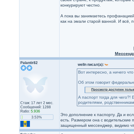
конкурируют честно.
А пока вы занимаетесь профанацией
как на эмали старой ванной. И всё, 
Мессенд
Palantir82
welln писал(а):
Вот интересно, а ничего чт
Об этом говорит федеральн
Просмотр доступен толь
А паспорт тогда для чего?
родителями, родственниками
Стаж: 17 лет 2 мес.
Сообщений: 1288
Ratio:
5.936
Это дополнение к паспорту. Да и есл
3.53%
есть. Размером она с водительские п
защищенный мессенджер, видимо что