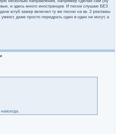
отрю несколько направлений, например сделай сам (ну
ровью, и здесь много иностранцев. И песни слушаю БЕЗ
даче ютуб замер включил ту же песню на вк. 2 рекламы
умеют, даже просто передрать один в один не могут, а
и
 навсегда.