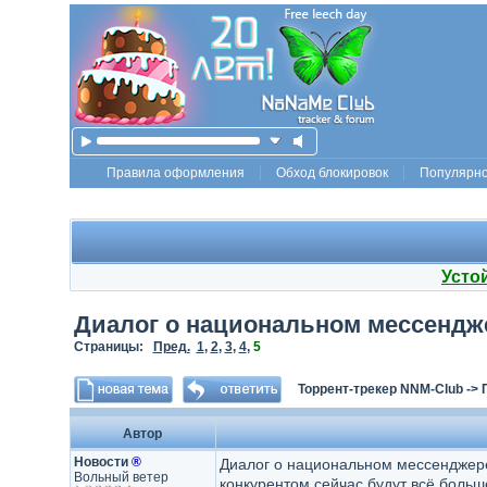
Правила оформления
Обход блокировок
Популярн
Усто
Диалог о национальном мессендж
Страницы:
Пред.
1
,
2
,
3
,
4
,
5
Торрент-трекер NNM-Club
->
Автор
Новости
®
Диалог о национальном мессенджере
Вольный ветер
конкурентом сейчас будут всё боль