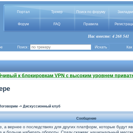
Портал
Трекер
Поиск по форуму
Закладки
Форум
FAQ
Правила
Регистрац
Нас вместе: 4 268 541
ое
Поиск :
Как
йчивый к блокировкам VPN с высоким уровнем приват
ере
Поговорим
->
Дискуссионный клуб
Сообщение
, а вернее о последствиях для других платформ, которые будут я
ше и больше набирать обороты. Сразу скажем: национальный месс