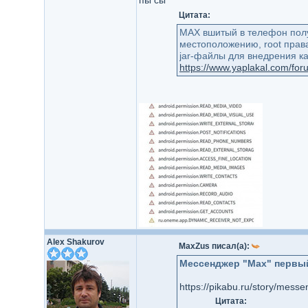
пы сы
Цитата:
MAX вшитый в телефон полу
местоположению, root права
jar-файлы для внедрения ка
https://www.yaplakal.com/fo
Alex Shakurov
MaxZus писал(а):
Мессенджер "Max" первый
Цитата: