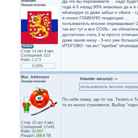
finlander
Да что вы переживаете ... надо будет
Только чтение
года 4-5 назад 90% знакомых да и я 
whatsappe (я даже забыл о vibere - с
я понял ГЛАВНУЮ тенденцию ...
пользователь вполне переваривает 2 
так вот тут и вся СОЛЬ - не обязател
достаточно стать 2-м просто отличаясь
даже заняв нишу - 3-его уже большой
ИТОГОВО: так вот "прибив" whatsapp 
Стаж: 14 лет 8 мес.
Сообщений: 523
Ratio:
2.273
0.25%
Max_Alekseyev
finlander писал(а):
Только чтение
пользователь вполне перева
По себе скажу, где-то так. Телега и 
то их много становится. Выбор "пар
Стаж: 15 лет 5 мес.
Сообщений: 17445
Ratio:
30.907
Раздал:
168.8 TB