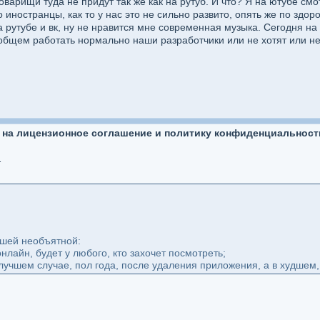
варищи туда не придут так же как на рутуб. И что? Я на ютубе см
о иностранцы, как то у нас это не сильно развито, опять же по здо
рутубе и вк, ну не нравится мне современная музыка. Сегодня на 
общем работать нормально наши разработчики или не хотят или не 
 на лицензионное соглашение и политику конфиденциальност
dentsialnosti_12924682
ашей необъятной:
нлайн, будет у любого, кто захочет посмотреть;
 лучшем случае, пол года, после удаления приложения, а в худшем,