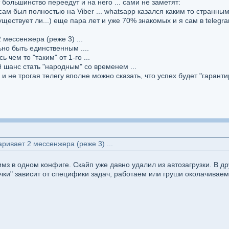
 большинство переедут и на него ... сами не заметят:
сам был полностью на Viber ... whatsapp казался каким то странны
уществует ли...) еще пара лет и уже 70% знакомых и я сам в telegra
мессенжера (реже 3) ...
ьно быть единственным ....
 чем то "таким" от 1-го ...
 шанс стать "народным" со временем ...
и не трогая телегу вполне можно сказать, что успех будет "гарант
ривает 2 мессенжера (реже 3) ...
Тимз в одном конфиге. Скайп уже давно удалил из автозагрузки. В др
очки" зависит от специфики задач, работаем или груши околачиваем