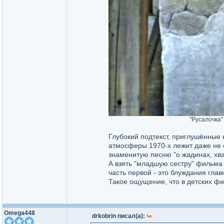
"Русалочка"
Глубокий подтекст, приглушённые 
атмосферы 1970-х лежит даже не 
знаменитую песню "о жадинах, хва
А взять "младшую сестру" фильма 
часть первой - это блуждания гла
Такое ощущение, что в детских фи
Omega448
drkobrin писал(а):