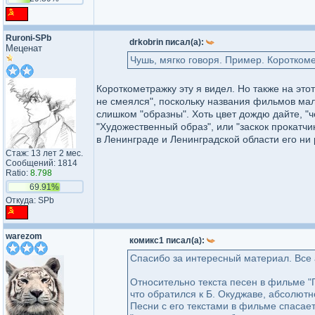
Ruroni-SPb
drkobrin писал(а):
Меценат
Чушь, мягко говоря. Пример. Коротком
Короткометражку эту я видел. Но также на это
не смеялся", поскольку названия фильмов мал
слишком "образны". Хоть цвет дождю дайте, "ч
"Художественный образ", или "заскок прокатчи
в Ленинграде и Ленинградской области его ни р
Стаж: 13 лет 2 мес.
Сообщений: 1814
Ratio:
8.798
69.91%
Откуда: SPb
warezom
комикс1 писал(а):
Спасибо за интересный материал. Все
Относительно текста песен в фильме "
что обратился к Б. Окуджаве, абсолют
Песни с его текстами в фильме спасае