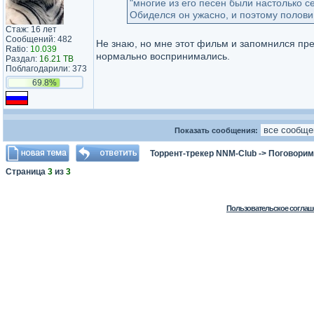
"многие из его песен были настолько с
Обиделся он ужасно, и поэтому полови
Стаж: 16 лет
Сообщений: 482
Не знаю, но мне этот фильм и запомнился пр
Ratio:
10.039
нормально воспринимались.
Раздал:
16.21 TB
Поблагодарили: 373
69.8%
Показать сообщения:
Торрент-трекер NNM-Club
->
Поговорим
Страница
3
из
3
Пользовательское соглаш