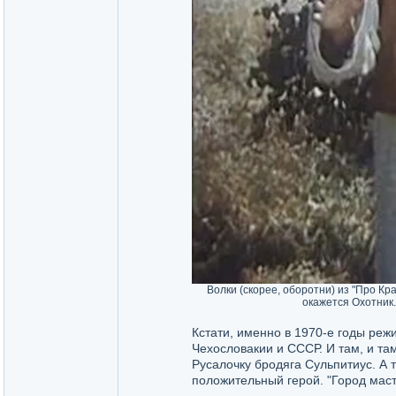
Волки (скорее, оборотни) из "Про Кр
окажется Охотник.
Кстати, именно в 1970-е годы режи
Чехословакии и СССР. И там, и та
Русалочку бродяга Сульпитиус. А т
положительный герой. "Город масте