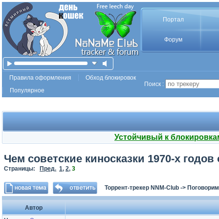
Портал
Форум
Правила оформления
Обход блокировок
Поиск :
Популярное
Устойчивый к блокировка
Чем советские киносказки 1970-х годов
Страницы:
Пред.
1
,
2
,
3
Торрент-трекер NNM-Club
->
Поговорим
Автор