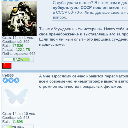
С дуба упали штоле? Я о том вам и до
субкультуры СССР-поклонников
, то
в СССР 60-70-х. Лять, дальше своего н
вопрос.
Ты не обсуждаешь - ты истеришь. Никто тебе н
своё пренебрежение и выставляешь его за пр
Стаж: 12 лет 1 мес.
Если твой личный опыт - это вершина суждения 
Сообщений: 899
нарциссизме.
Ratio:
17.536
Раздал:
122.1 TB
Поблагодарили: 662
87.2%
trel666
А мне взрослому сейчас нравится пересматрив
всём современно кинематографе вместе взятом
огромное количество прекрасных фильмов.
Стаж: 14 лет 10 мес.
Сообщений: 543
Ratio:
11.898
29.89%