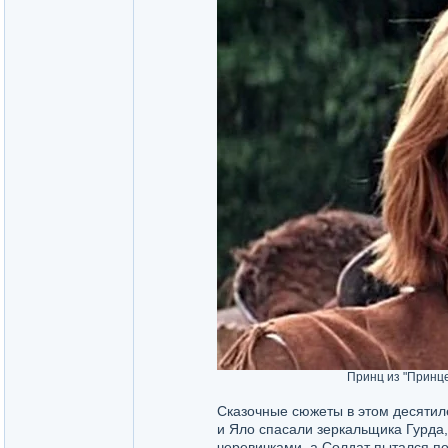
Принц из "Принце
Сказочные сюжеты в этом десятил
и Яло спасали зеркальщика Гурда,
черевичками, а Солдат пытался п