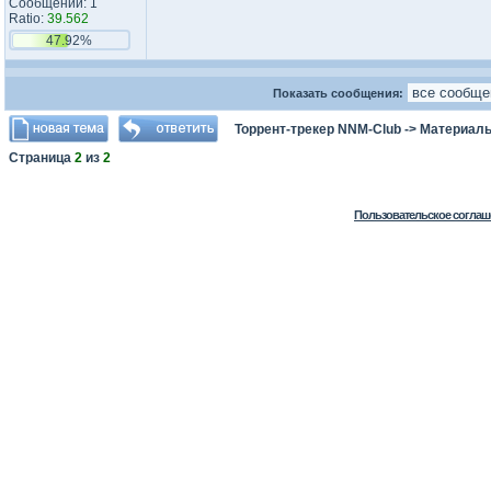
Сообщений: 1
Ratio:
39.562
47.92%
Показать сообщения:
Торрент-трекер NNM-Club
->
Материалы
Страница
2
из
2
Пользовательское соглаш