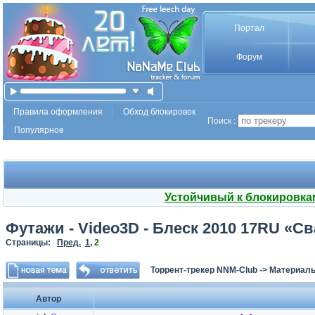
Портал
Форум
Правила оформления
Обход блокировок
Поиск :
Популярное
Устойчивый к блокировка
Футажи - Video3D - Блеск 2010 17RU «С
Страницы:
Пред.
1
,
2
Торрент-трекер NNM-Club
->
Материалы
Автор