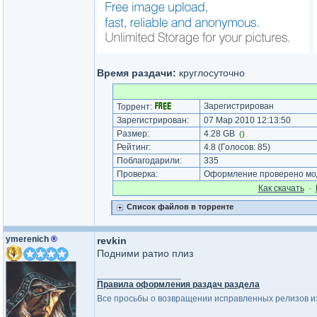
Время раздачи:
круглосуточно
Зарегистрирован
Торрент:
Зарегистрирован:
07 Мар 2010 12:13:50
Размер:
4.28 GB
(
)
Рейтинг:
4.8
(Голосов:
85
)
Поблагодарили:
335
Проверка:
Оформление проверено мод
Как cкачать
·
Список файлов в торренте
ymerenich
®
revkin
Подними ратио плиз
_________________
Правила оформления раздач раздела
Все просьбы о возвращении исправленных релизов из