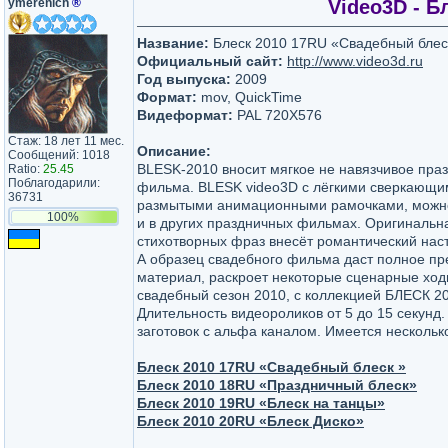
ymerenich
®
Video3D - Б
Название:
Блеск 2010 17RU «Свадебный блес
Официальный сайт:
http://www.video3d.ru
Год выпуска:
2009
Формат:
mov, QuickTime
Видеформат:
PAL 720Х576
Стаж: 18 лет 11 мес.
Описание:
Сообщений: 1018
BLESK-2010 вносит мягкое не навязчивое пр
Ratio:
25.45
Поблагодарили:
фильма. BLESK video3D с лёгкими сверкающи
36731
размытыми анимационными рамочками, можно
100%
и в других праздничных фильмах. Оригиналь
стихотворных фраз внесёт романтический нас
А образец свадебного фильма даст полное пр
материал, раскроет некоторые сценарные ход
свадебный сезон 2010, с коллекцией БЛЕСК 20
Длительность видеороликов от 5 до 15 секунд
заготовок c альфа каналом. Имеется несколько
Блеск 2010 17RU «Свадебный блеск »
Блеск 2010 18RU «Праздничный блеск»
Блеск 2010 19RU «Блеск на танцы»
Блеск 2010 20RU «Блеск Диско»