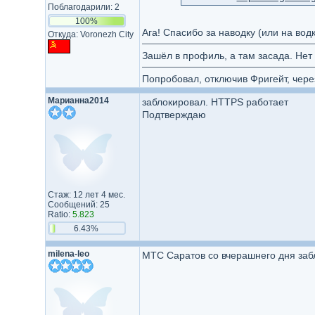
Поблагодарили: 2
100%
Ага! Спасибо за наводку (или на вод
Откуда: Voronezh City
Зашёл в профиль, а там засада. Нет 
Попробовал, отключив Фригейт, чер
Марианна2014
заблокировал. HTTPS работает
Подтверждаю
Стаж: 12 лет 4 мес.
Сообщений: 25
Ratio:
5.823
6.43%
milena-leo
МТС Саратов со вчерашнего дня забло