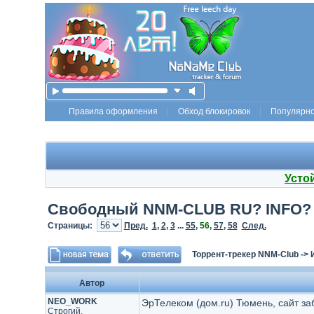
Правила оформления
Обход блокировок
Популярн
Усто
Свободный NNM-CLUB RU? INFO?
Страницы:
Пред.
1
,
2
,
3
...
55
,
56
,
57
,
58
След.
Торрент-трекер NNM-Club
->
Автор
NEO_WORK
ЭрТелеком (дом.ru) Тюмень, сайт заб
Строгий,