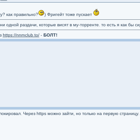
ку? как правильно?
) Фригейт тоже пускает
ни одной раздачи, которые висят в му-торренте. то есть я как бы с
ез
https://nnmclub.to/
-
БОЛТ!
кировал. Через https можно зайти, но только на первую страницу. 