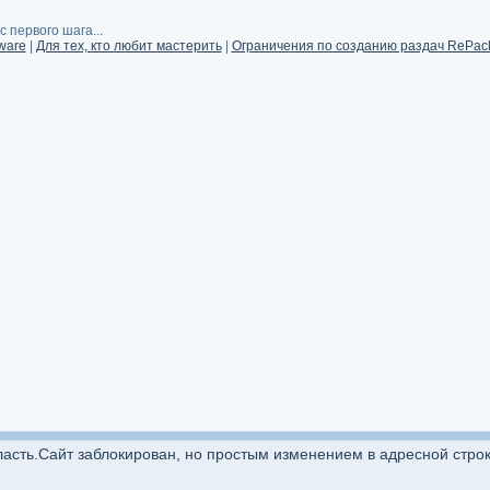
 первого шага...
ware
|
Для тех, кто любит мастерить
|
Ограничения по созданию раздач RePack
сть.Сайт заблокирован, но простым изменением в адресной строке 