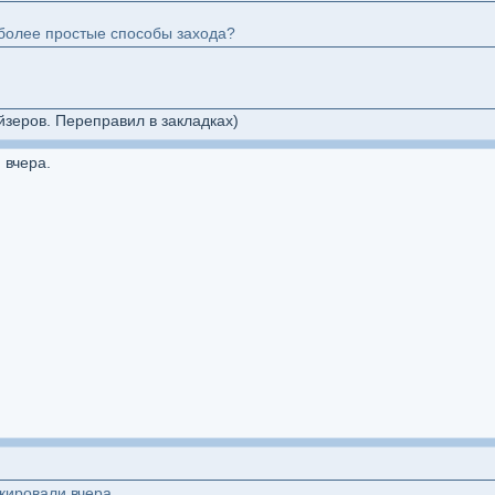
 более простые способы захода?
йзеров. Переправил в закладках)
 вчера.
кировали вчера.