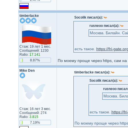
timberlacke
Socolik писал(а):
rusneoo писал(а):
Москва. Билайн. Са
Стаж: 19 лет 1 мес.
есть такое.
https://fri-gate.or
Сообщений: 1230
Ratio:
17.141
8.87%
По моему проще через https, сам на 
Mike Den
timberlacke писал(а):
Socolik писал(а):
rusneoo писал
Москва. Била
Стаж: 16 лет 3 мес.
есть такое.
https://fr
Сообщений: 274
Ratio:
3.815
7.19%
По моему проще через https