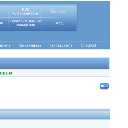
RSS
Мой Клуб
RSS новые темы
Проверить личные
ия
Вход
сообщения
 искать
Как скачивать
Как раздавать
Спасибо!
ности