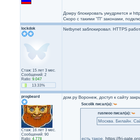
Домру блокировать умудряется и http
Скоро с такими "П" законами, подклю
lockdok
Netbynet заблокировал. HTTPS рабо
Стаж: 15 лет 3 мес.
Сообщений: 2
Ratio:
9.047
13.33%
progbeard
дом.ру Воронеж, доступ к сайту закр
Socolik писал(а):
rusneoo писал(а):
Москва. Билайн. Са
Стаж: 16 лет 3 мес.
Сообщений: 90
есть такое.
https://fri-gate.or
Ratio:
4.778