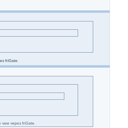
з friGate.
чем через friGate.