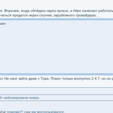
s: Впрочем, когда обойдеш через прокси, и https начинает работать.
чаться придется через спутник, зарубежного провайдера...
тает
ыт. Не смог зайти даже с Тора. Помог только anonymox 2.4.7, но о
йт заблокировали вчера.
g/ru/
поможет!! сам им воспользовался..