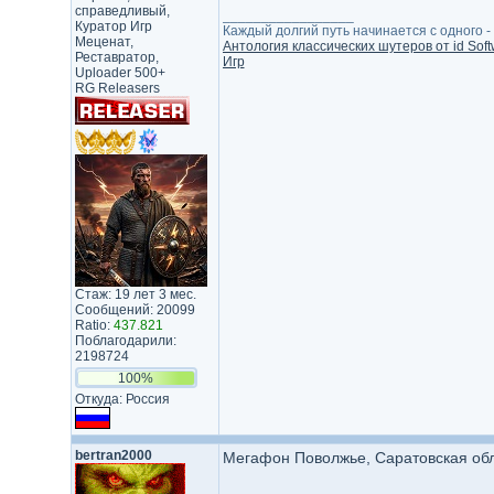
справедливый,
_________________
Куратор Игр
Каждый долгий путь начинается с одного - с
Меценат,
Антология классических шутеров от id Soft
Реставратор,
Игр
Uploader 500+
RG Releasers
Стаж: 19 лет 3 мес.
Сообщений: 20099
Ratio:
437.821
Поблагодарили:
2198724
100%
Откуда: Россия
bertran2000
Мегафон Поволжье, Саратовская обла