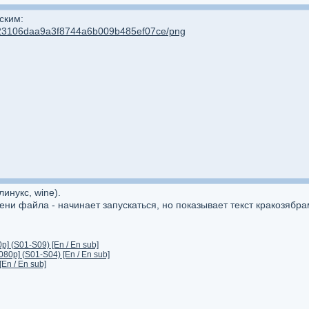
ским:
4/23106daa9a3f8744a6b009b485ef07ce/png
инукс, wine).
ени файла - начинает запускаться, но показывает текст кракозябра
] (S01-S09) [En / En sub]
80p] (S01-S04) [En / En sub]
En / En sub]