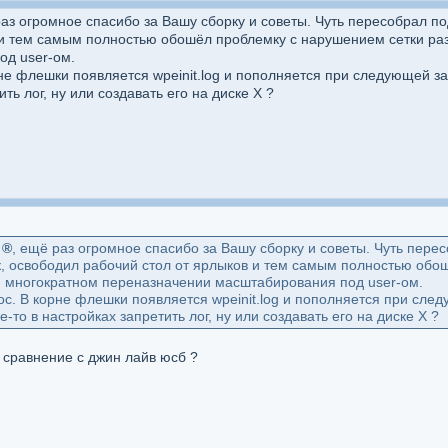
раз огромное спасибо за Вашу сборку и советы. Чуть пересобрал п
 и тем самым полностью обошёл проблемку с нарушением сетки ра
д user-ом.
е флешки появляется wpeinit.log и пополняется при следующей загр
ть лог, ну или создавать его на диске X ?
 ®
, ещё раз огромное спасибо за Вашу сборку и советы. Чуть перес
 освободил рабочий стол от ярлыков и тем самым полностью обо
и многократном переназначении масштабирования под user-ом.
с. В корне флешки появляется wpeinit.log и пополняется при следую
-то в настройках запретить лог, ну или создавать его на диске X ?
 сравнение с джин лайв юсб ?