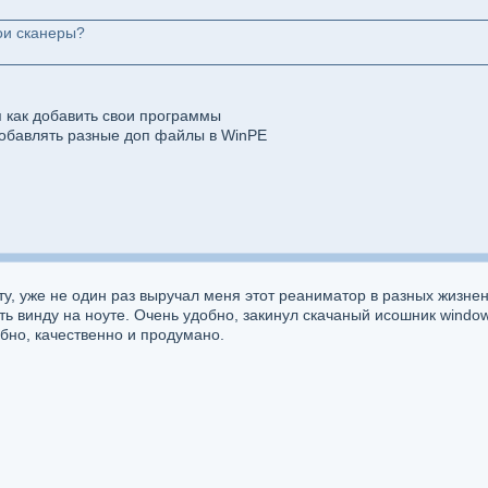
ои сканеры?
я как добавить свои программы
обавлять разные доп файлы в WinPE
у, уже не один раз выручал меня этот реаниматор в разных жизнен
ть винду на ноуте. Очень удобно, закинул скачаный исошник windo
обно, качественно и продумано.