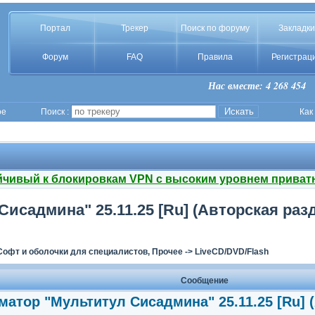
Портал
Трекер
Поиск по форуму
Закладки
Форум
FAQ
Правила
Регистрац
Нас вместе: 4 268 454
ое
Поиск :
Как
йчивый к блокировкам VPN с высоким уровнем приват
садмина" 25.11.25 [Ru] (Авторская разд
Софт и оболочки для специалистов, Прочее
->
LiveCD/DVD/Flash
Сообщение
матор "Мультитул Сисадмина" 25.11.25 [Ru] 