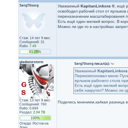
Serg70serg
Уважаемый
KapitanLinkora ®
, ещё 
освободил рабочий стол от ярлыков
переназначении масштабирования по
Есть ещё один мелкий вопрос. В корн
Можно ли где-то в настройках запрети
Стаж: 14 лет 9 мес.
Сообщений: 31
Ratio:
7.49
61.25%
gladiatorstorm
Serg70serg писал(а):
Уважаемый
KapitanLinkora
Перекомпоновал меню Пуск,
ярлыков рабочего стола пр
Есть ещё один мелкий вопро
себя накрутил? Можно ли где
Стаж: 13 лет 9 мес.
Поделись мнением,ка4кая разница в
Сообщений: 760
Ratio: 0.694
Раздал:
2.04 TB
100%
Откуда: Ростов на
Дону