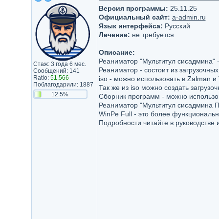
Версия программы:
25.11.25
Официальный сайт:
a-admin.ru
Язык интерфейса:
Русский
Лечение:
не требуется
Описание:
Реаниматор "Мультитул сисадмина" -
Стаж: 3 года 6 мес.
Реаниматор - состоит из загрузочных
Сообщений: 141
Ratio:
51.566
iso - можно использовать в Zalman и
Поблагодарили: 1887
Так же из iso можно создать загруз
12.5%
Сборник программ - можно использов
Реаниматор "Мультитул сисадмина ПР
WinPe Full - это более функционал
Подробности читайте в руководстве 