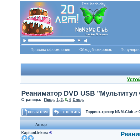
Правила оформления
Обход блокировок
Популярн
Усто
Реаниматор DVD USB "Мультитул Си
Страницы:
Пред.
1
,
2
,
3
,
4
След.
Торрент-трекер NNM-Club
->
Автор
KapitanLinkora
®
Реани