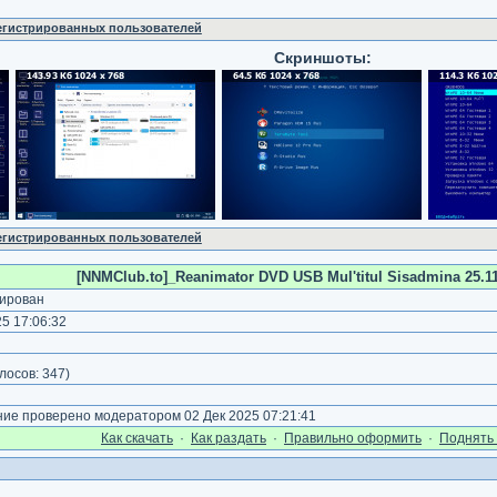
регистрированных пользователей
Скриншоты:
регистрированных пользователей
[NNMClub.to]_Reanimator DVD USB Mul'titul Sisadmina 25.11.
ирован
5 17:06:32
)
лосов:
347
)
е проверено модератором 02 Дек 2025 07:21:41
Как cкачать
·
Как раздать
·
Правильно оформить
·
Поднять 