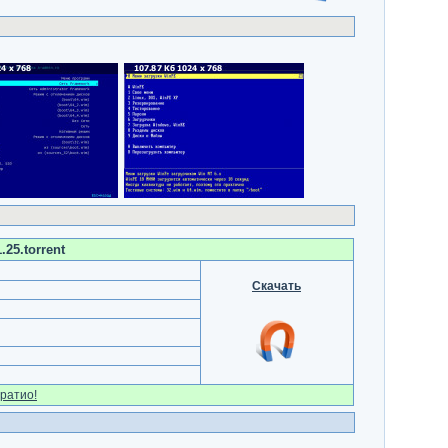
25.torrent
Скачать
ратио!