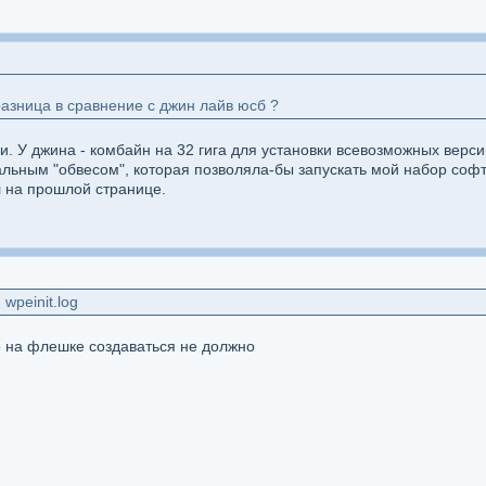
азница в сравнение с джин лайв юсб ?
. У джина - комбайн на 32 гига для установки всевозможных верси
льным "обвесом", которая позволяла-бы запускать мой набор софта.
л на прошлой странице.
wpeinit.log
о на флешке создаваться не должно