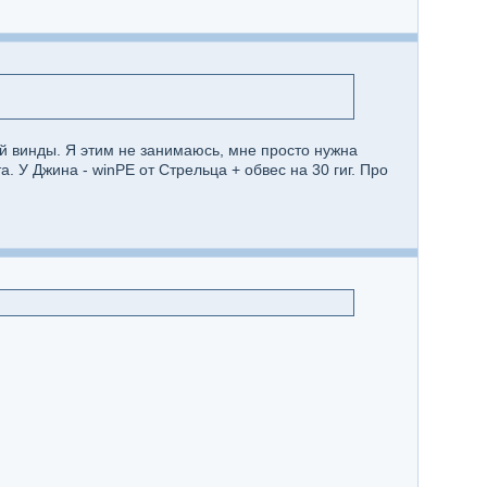
й винды. Я этим не занимаюсь, мне просто нужна
 У Джина - winPE от Стрельца + обвес на 30 гиг. Про