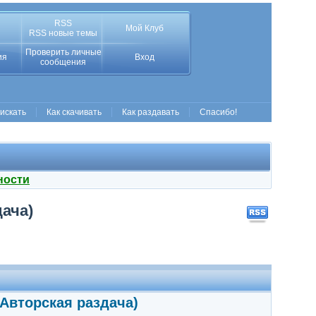
RSS
Мой Клуб
RSS новые темы
Проверить личные
ия
Вход
сообщения
 искать
Как скачивать
Как раздавать
Спасибо!
ности
ача)
(Авторская раздача)