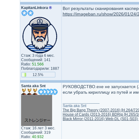
KapitanLinkora
®
Вот результаты сканирования каспер
https://imageban.ru/show/2026/01/2
Стаж: 3 года 6 мес.
Сообщений: 141
Ratio:
51.566
Поблагодарили: 1887
12.5%
Santa aka Snt
РУКОВОДСТВО.exe не запускается (л
если убрать кириллицу из путей и им
_________________
Santa aka Snt
The Big Bang Theory (2007-2016) [H.264/720p
House of Cards (2013-2016) BDRip [H.265/10
Black Mirror (2011-2016) Web-DL (S01-S03) [
Стаж: 16 лет 3 мес.
Сообщений: 319
Ratio:
40.932