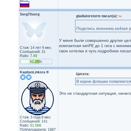
Serg70serg
gladiatorstorm писал(а):
Поделись мнением,ка4кая р
У меня были совершенно другие цели
компактная winPE до 1 гига с минима
Стаж: 14 лет 9 мес.
свои хотелки я чуть подробнее писа
Сообщений: 31
Ratio:
7.49
61.25%
KapitanLinkora
®
Цитата:
В корне флешки появляется 
Это не стандартная ситуация, ничег
Стаж: 3 года 6 мес.
Сообщений: 141
Ratio:
51.566
Поблагодарили: 1887