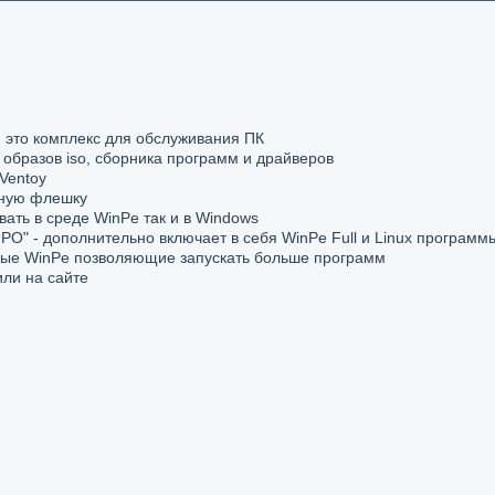
 это комплекс для обслуживания ПК
 образов iso, сборника программ и драйверов
 Ventoy
очную флешку
ать в среде WinPe так и в Windows
О" - дополнительно включает в себя WinPe Full и Linux программ
ьные WinPe позволяющие запускать больше программ
или на сайте