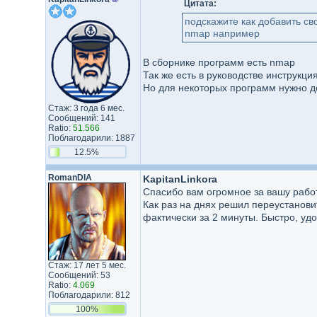
Цитата:
подскажите как добавить св
nmap например
В сборнике программ есть nmap
Так же есть в руководстве инструкци
Но для некоторых программ нужно д
Стаж: 3 года 6 мес.
Сообщений: 141
Ratio:
51.566
Поблагодарили: 1887
12.5%
RomanDIA
KapitanLinkora
Спасибо вам огромное за вашу работ
Как раз на днях решил переустанови
фактически за 2 минуты. Быстро, уд
Стаж: 17 лет 5 мес.
Сообщений: 53
Ratio:
4.069
Поблагодарили: 812
100%