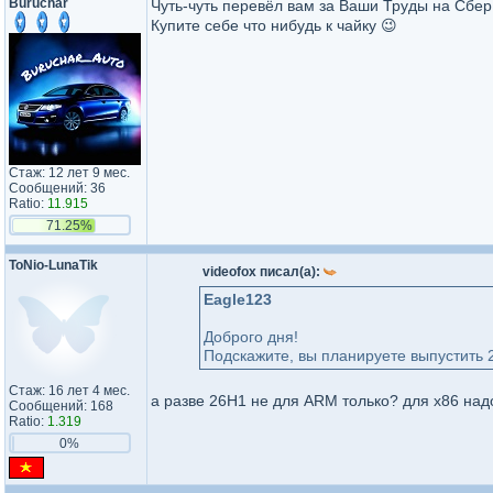
Buruchar
Чуть-чуть перевёл вам за Ваши Труды на Сбер
Купите себе что нибудь к чайку 😉
Стаж: 12 лет 9 мес.
Сообщений: 36
Ratio:
11.915
71.25%
ToNio-LunaTik
videofox писал(а):
Eagle123
Доброго дня!
Подскажите, вы планируете выпустить 
Стаж: 16 лет 4 мес.
а разве 26H1 не для ARM только? для x86 над
Сообщений: 168
Ratio:
1.319
0%