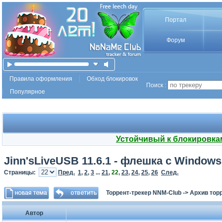
Портал
Форум
Правила оформления
Обход блокировок
Поиск :
Популярное
Устойчивый к блокировка
Jinn'sLiveUSB 11.6.1 - флешка с Windows 
Страницы:
Пред.
1
,
2
,
3
...
21
,
22
,
23
,
24
,
25
,
26
След.
Торрент-трекер NNM-Club
->
Архив тор
Автор