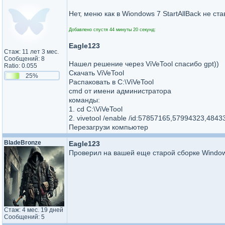
Нет, меню как в Wiondows 7 StartAllBack не ст
Добавлено спустя 44 минуты 20 секунд:
Eagle123
Стаж: 11 лет 3 мес.
Сообщений: 8
Нашел решение через ViVeTool спасибо gpt))
Ratio: 0.055
Скачать ViVeTool
25%
Распаковать в C:\ViVeTool
cmd от имени администратора
команды:
1. cd C:\ViVeTool
2. vivetool /enable /id:57857165,57994323,4
Перезагрузи компьютер
BladeBronze
Eagle123
Проверил на вашей еще старой сборке Window
Стаж: 4 мес. 19 дней
Сообщений: 5