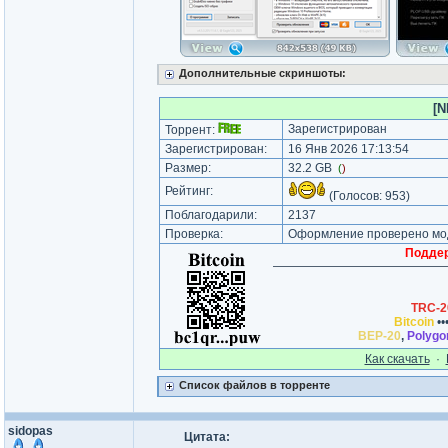
Дополнительные скриншоты:
[N
Зарегистрирован
Торрент:
Зарегистрирован:
16 Янв 2026 17:13:54
Размер:
32.2 GB
(
)
Рейтинг:
(Голосов:
953
)
Поблагодарили:
2137
Проверка:
Оформление проверено мод
Поддер
TRC-2
Bitcoin
••
BEP-20
,
Polygo
Как cкачать
·
Список файлов в торренте
sidopas
Цитата: