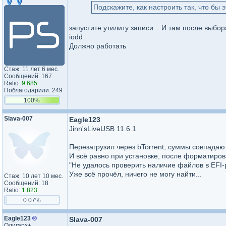
Подскажите, как настроить так, что бы
запустите утилиту записи... И там после выбор
iodd
Должно работать
Стаж: 11 лет 6 мес.
Сообщений: 167
Ratio:
9.685
Поблагодарили: 249
100%
Slava-007
Eagle123
Jinn'sLiveUSB 11.6.1
Перезагрузил через bTorrent, суммы совпадают
И всё равно при установке, после форматиро
"Не удалось проверить наличие файлов в EFI-
Уже всё прочёл, ничего не могу найти...
Стаж: 10 лет 10 мес.
Сообщений: 18
Ratio:
1.823
0.07%
Eagle123
®
Slava-007
Олигарх+