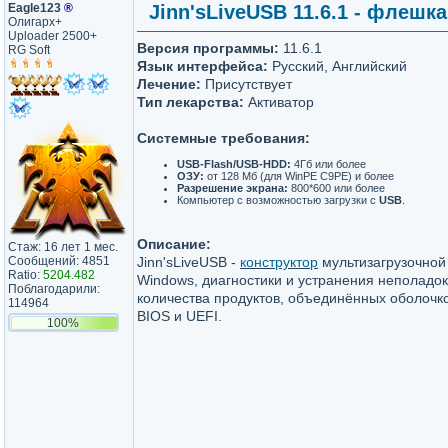
Eagle123
®
Jinn'sLiveUSB 11.6.1 - флешка
Олигарх+
Uploader 2500+
Версия программы:
11.6.1
RG Soft
Язык интерфейса:
Русский, Английский
Лечение:
Присутствует
Тип лекарства:
Активатор
Системные требования:
USB-Flash/USB-HDD:
4Гб или более
ОЗУ:
от 128 Мб (для WinPE C9PE) и более
Разрешение экрана:
800*600 или более
Компьютер с возможностью загрузки с
USB
.
Описание:
Стаж: 16 лет 1 мес.
Сообщений: 4851
Jinn'sLiveUSB -
конструктор
мультизагрузочной
Ratio:
5204.482
Windows, диагностики и устранения неполадок
Поблагодарили:
количества продуктов, объединённых оболочко
114964
BIOS и UEFI.
100%