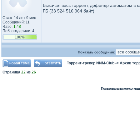
Выкачал весь торрент, дефендр автоматом в ка
ГБ (33 524 516 964 байт)
Стаж: 14 лет 9 мес.
Сообщений: 11
Ratio:
1.48
Поблагодарили: 4
100%
Показать сообщения:
Торрент-трекер NNM-Club
->
Архив тор
Страница
22
из
26
Пользовательское соглаш