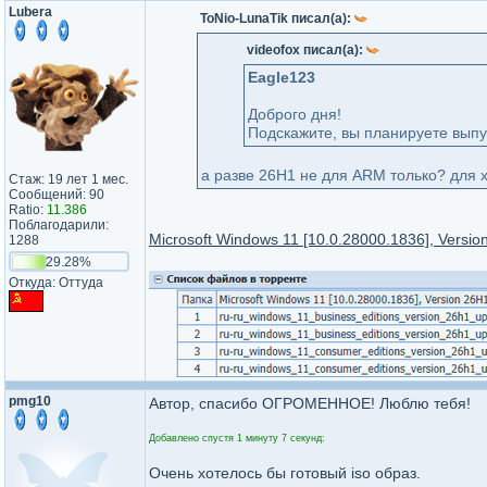
Lubera
ToNio-LunaTik писал(а):
videofox писал(а):
Eagle123
Доброго дня!
Подскажите, вы планируете выпу
а разве 26H1 не для ARM только? для 
Стаж: 19 лет 1 мес.
Сообщений: 90
Ratio:
11.386
Поблагодарили:
Microsoft Windows 11 [10.0.28000.1836], Versi
1288
29.28%
Откуда: Оттуда
pmg10
Автор, спасибо ОГРОМЕННОЕ! Люблю тебя!
Добавлено спустя 1 минуту 7 секунд:
Очень хотелось бы готовый iso образ.