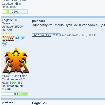
Стаж: 11 лет 3 мес.
Сообщений: 8
Ratio: 0.055
25%
Eagle123
®
punkara
Олигарх+
Здравствуйте, Меню Пуск, как в Wiondows 7 (St
Uploader 2500+
RG Soft
_________________
Jinn'sLiveUSB
- флешка с Windows 7, 8.1, 10 и 11
Стаж: 16 лет 1 мес.
Сообщений: 4851
Ratio:
5204.482
Поблагодарили:
114964
100%
punkara
Eagle123