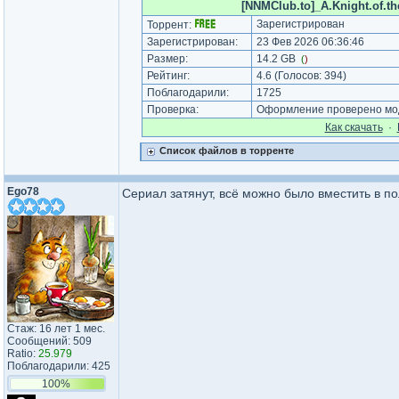
[NNMClub.to]_A.Knight.of.
Зарегистрирован
Торрент:
Зарегистрирован:
23 Фев 2026 06:36:46
Размер:
14.2 GB
(
)
Рейтинг:
4.6
(Голосов:
394
)
Поблагодарили:
1725
Проверка:
Оформление проверено мод
Как cкачать
·
Список файлов в торренте
Ego78
Сериал затянут, всё можно было вместить в 
Стаж: 16 лет 1 мес.
Сообщений: 509
Ratio:
25.979
Поблагодарили: 425
100%