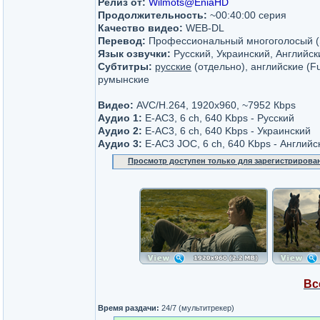
Релиз от:
Wilmots@EniaHD
Продолжительность:
~00:40:00 серия
Качество видео:
WEB-DL
Перевод:
Профессиональный многоголосый (
Язык озвучки:
Русский, Украинский, Английск
Субтитры:
русские
(отдельно), английские (Ful
румынские
Видео:
AVC/H.264, 1920x960, ~7952 Кbps
Аудио 1:
E-AC3, 6 ch, 640 Kbps - Русский
Аудио 2:
E-AC3, 6 ch, 640 Kbps - Украинский
Аудио 3:
E-AC3 JOC, 6 ch, 640 Kbps - Английс
Просмотр доступен только для зарегистрирова
Вс
Время раздачи:
24/7 (мультитрекер)