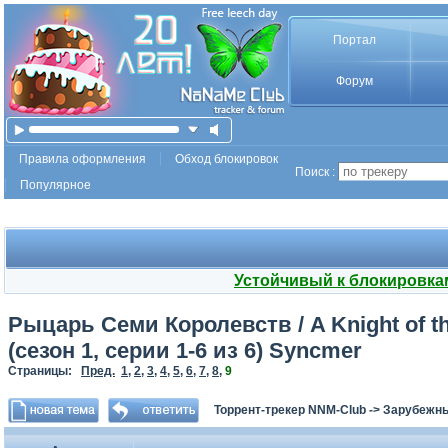
Портал
Форум
Правила оформления
Обход блокировок
Поиск :
Популярное
Устойчивый к блокировка
Рыцарь Семи Королевств / A Knight of t
(сезон 1, серии 1-6 из 6) Syncmer
Страницы:
Пред.
1
,
2
,
3
,
4
,
5
,
6
,
7
,
8
,
9
Торрент-трекер NNM-Club
->
Зарубежн