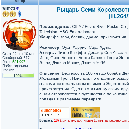
Автор
Wilmots
®
Рыцарь Семи Королевств 
[H.264/
Производство:
США / Fevre River Packet Co.,
Television, HBO Entertainment
Жанр:
фэнтези
,
боевик
,
драма
, приключения
Режиссер:
Оуэн Харрис, Сара Адина
Актеры:
Питер Клэффи, Декстер Сол Анселл,
Стаж: 12 лет 10 мес.
Ингс, Финн Беннетт, Берти Карвел, Генри Эшт
Сообщений: 577
Ratio:
581.007
Эшли, Дэниэл Монкс, Дэниэл Уэбб
Поблагодарили:
158766
Описание:
Вестерос за 100 лет до борьбы Де
100%
Железный Трон. Наивный, но отважный рыцар
знакомится с мальчиком по имени Эгг, который
происхождения. Сделав мальчишку своим ору
с ним отправляется в путешествие по контине
попадая в различные передряги.
8.6
273,086
/10
Возраст:
18+
(зрителям, достигшим 18 лет. запрещено для 