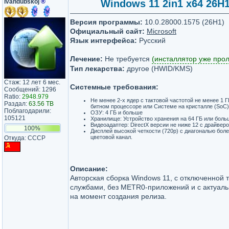
ivandubskoj
®
Windows 11 2in1 x64 26Н1 
Версия программы:
10.0.28000.1575 (26Н1)
Официальный сайт:
Microsoft
Язык интерфейса:
Русский
Лечение:
Не требуется
(инсталлятор уже про
Тип лекарства:
другое (HWID/KMS)
Стаж: 12 лет 6 мес.
Системные требования:
Сообщений: 1296
Ratio:
2948.979
Не менее 2-х ядер с тактовой частотой не менее 1 
Раздал:
63.56 TB
битном процессоре или Системе на кристалле (SoC)
Поблагодарили:
ОЗУ: 4 ГБ и больше
105121
Хранилище: Устройство хранения на 64 ГБ или боль
Видеоадаптер: DirectX версии не ниже 12 с драйве
100%
Дисплей высокой четкости (720p) с диагональю боле
цветовой канал.
Откуда: СССР
Описание:
Авторская сборка Windows 11, с отключенной 
службами, без METR0-приложений и с актуал
на момент создания релиза.