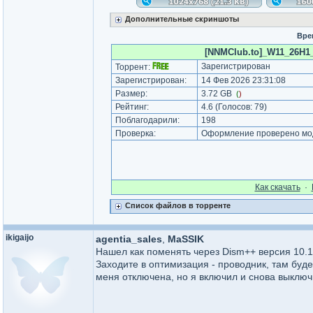
Дополнительные скриншоты
Вре
[NNMClub.to]_W11_26H1
Зарегистрирован
Торрент:
Зарегистрирован:
14 Фев 2026 23:31:08
Размер:
3.72 GB
(
)
Рейтинг:
4.6
(Голосов:
79
)
Поблагодарили:
198
Проверка:
Оформление проверено мод
Как cкачать
·
Список файлов в торренте
ikigaijo
agentia_sales
,
MaSSIK
Нашел как поменять через Dism++ версия 10.1
Заходите в оптимизация - проводник, там буде
меня отключена, но я включил и снова выключи