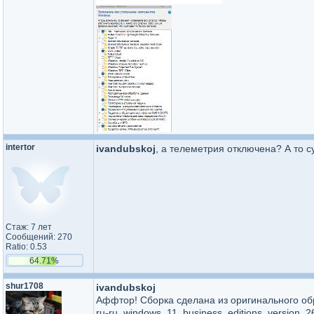
intertor
ivandubskoj
, а телеметрия отключена? А то с
Стаж: 7 лет
Сообщений: 270
Ratio: 0.53
64.71%
shur1708
ivandubskoj
Аффтор! Сборка сделана из оригинального об
ru-ru_windows_11_business_editions_version_