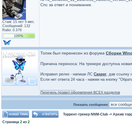
Спс за ответ и понимание.
Стаж: 15 лет 5 мес.
Сообщений: 132
Ratio: 0.376
100%
Топик был перенесен из форума
Сборки Win
Причина переноса: На трекере доступна нова
Исправил релиз - напиши ЛС
Casper
, дав ссылку 
Если нет ответа 24 часа - нажми на кнопку "Обра
_________________
Перечень правил оформления ВСЕХ разделов
Показать сообщения:
Торрент-трекер NNM-Club
->
Архив тор
Страница
2
из
2