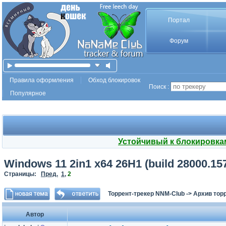
Портал
Форум
Правила оформления
Обход блокировок
Поиск :
Популярное
Устойчивый к блокировка
Windows 11 2in1 x64 26Н1 (build 28000.157
Страницы:
Пред.
1
,
2
Торрент-трекер NNM-Club
->
Архив тор
Автор