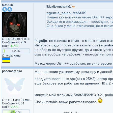
MaSSIK
ikigaijo писал(а):
agentia_sales
,
MaSSIK
Нашел как поменять через Dism++ верс
Заходите в оптимизация - проводник, т
Она была у меня отключена, но я включ
Стаж: 16 лет 4 мес.
ikigaijo
, не я писал в теме - с моего компа с
Сообщений: 259
Интереса ради, проверить захотелось (
agenti
Ratio:
6.271
но сборка не шустрее других, да и столкнулся
7.23%
сказать вообще не работает - поэтому не приго
Откуда: Киев
Метод через Dism++ сработал, именно версия 1
ponomarenko
Мое почтение уважаемому релизеру и данной 
пред установленных apx(как в 25H2), автор 
еще быстрее все работать на древнем ПК с 2 я
минусы: мой любимый StartAllBack 3.9.21 раб
Стаж: 11 лет 11 мес.
Clock Portable также работает коряво
Сообщений: 64
Ratio:
2.271
45.28%