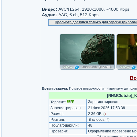
Видео:
AVC/H.264, 1920x1080, ~4000 Kbps
Аудио:
AAC, 6 ch, 512 Kbps
Просмотр доступен только для зарегистрирова
Вс
Время раздачи:
По мере возможности... (минимум до появ
[NNMClub.to]_K
Зарегистрирован
Торрент:
Зарегистрирован:
21 Фев 2026 17:53:38
Размер:
2.36 GB
(
)
Рейтинг:
(Голосов:
7
)
Поблагодарили:
48
Проверка:
Оформление проверено мод