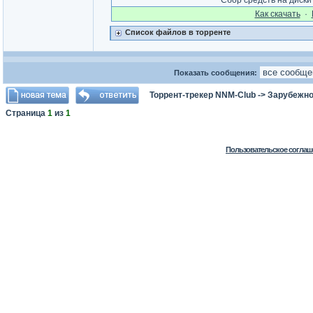
Сбор средств на диск
Как cкачать
·
Список файлов в торренте
Показать сообщения:
Торрент-трекер NNM-Club
->
Зарубежно
Страница
1
из
1
Пользовательское соглаш