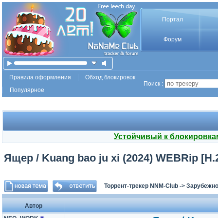
Портал
Форум
Правила оформления
Обход блокировок
Поиск :
Популярное
Устойчивый к блокировка
Ящер / Kuang bao ju xi (2024) WEBRip [H.
Торрент-трекер NNM-Club
->
Зарубежно
Автор