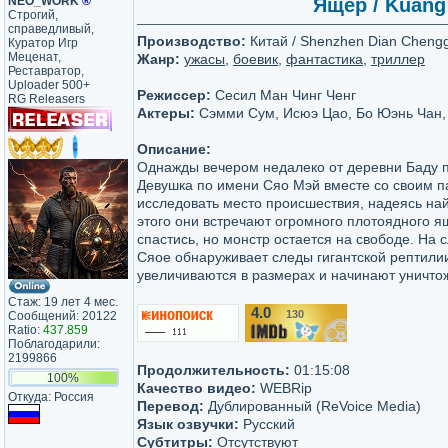
NEO_WORK
®
Ящер / Kuang 
Строгий,
справедливый,
Производство:
Китай / Shenzhen Dian Chengg
Куратор Игр
Меценат,
Жанр:
ужасы
,
боевик
,
фантастика
,
триллер
Реставратор,
Uploader 500+
Режиссер:
Сесил Ман Чинг Ченг
RG Releasers
Актеры:
Сэмми Сум, Исюэ Цао, Бо Юэнь Чан,
Описание:
Однажды вечером недалеко от деревни Баду п
Девушка по имени Сяо Мэй вместе со своим п
исследовать место происшествия, надеясь най
этого они встречают огромного плотоядного я
спастись, но монстр остается на свободе. На
Сяое обнаруживает следы гигантской рептили
увеличиваются в размерах и начинают уничтожа
Стаж: 19 лет 4 мес.
4.0
130
Сообщений: 20122
/10
Ratio:
437.859
Поблагодарили:
2199866
Продолжительность:
01:15:08
100%
Качество видео:
WEBRip
Откуда: Россия
Перевод:
Дублированный (ReVoice Media)
Язык озвучки:
Русский
Субтитры:
Отсутствуют