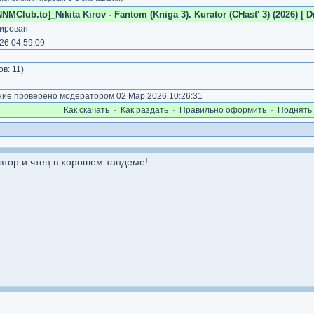
NNMClub.to]_Nikita Kirov - Fantom (Kniga 3). Kurator (CHast' 3) (2026) [ D
ирован
26 04:59:09
ов:
11
)
е проверено модератором 02 Мар 2026 10:26:31
Как cкачать
·
Как раздать
·
Правильно оформить
·
Поднять 
автор и чтец в хорошем тандеме!