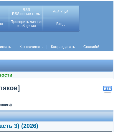
RSS
Мой Клуб
RSS новые темы
Проверить личные
ия
Вход
сообщения
 искать
Как скачивать
Как раздавать
Спасибо!
ности
ляков]
окниги)
сть 3) (2026)