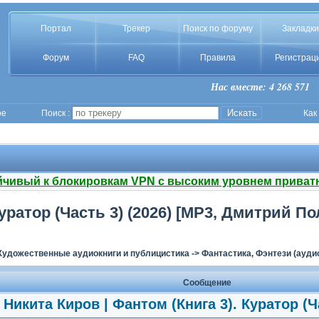
Портал
Трекер
Поиск по форуму
Закладки
Форум
FAQ
Правила
Регистрац
Нас вместе: 4 268 571
ое
Поиск :
Как
йчивый к блокировкам VPN с высоким уровнем приват
уратор (Часть 3) (2026) [MP3, Дмитрий По
Художественные аудиокниги и публицистика
->
Фантастика, Фэнтези (ауди
Сообщение
Никита Киров | Фантом (Книга 3). Куратор (Ча