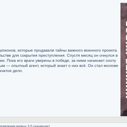
пионов, которые продавали тайны важного военного проекта.
льстве для сокрытия преступления. Спустя месяц он очнулся в
ии. Пока его враги уверены в победе, за ними начинает охоту
вым — опытный агент, который знает о них всё. Он стал моложе
ачатое дело.
 появления первых 3-5 скачавших)