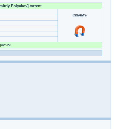
mitriy Polyakov].torrent
Скачать
ратио!