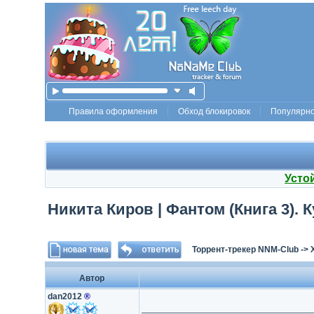
Правила оформления
Обход блокировок
Популярн
Усто
Никита Киров | Фантом (Книга 3). К
Торрент-трекер NNM-Club
->
Автор
dan2012
®