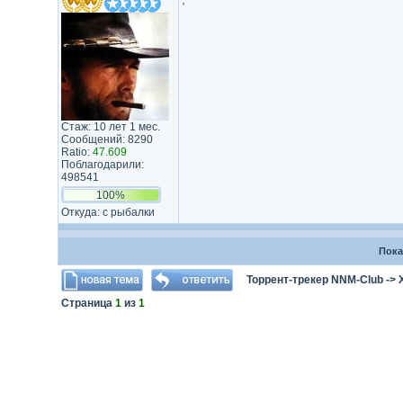
Стаж: 10 лет 1 мес.
Сообщений: 8290
Ratio:
47.609
Поблагодарили:
498541
100%
Откуда: с рыбалки
Пока
Торрент-трекер NNM-Club
->
Страница
1
из
1