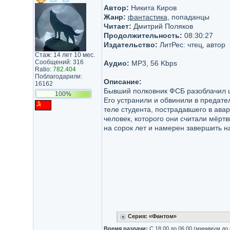
Автор:
Никита Киров
Жанр:
фантастика
, попаданцы
Читает:
Дмитрий Поляков
Продолжительность:
08:30:27
Издательство:
ЛитРес: чтец, автор
Стаж: 14 лет 10 мес.
Сообщений: 316
Аудио:
MP3, 56 Kbps
Ratio:
782.404
Поблагодарили:
Описание:
16162
Бывший полковник ФСБ разоблачил ш
100%
Его устранили и обвинили в предате
теле студента, пострадавшего в авар
человек, которого они считали мёрт
на сорок лет и намерен завершить н
Серия: «Фантом»
Время раздачи:
С 18.00 до 06.00 (минимум до