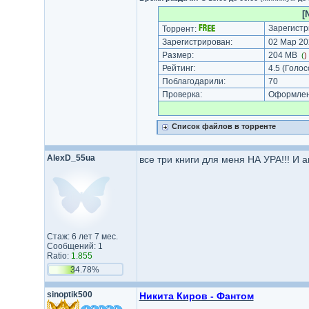
[
Зарегистр
Торрент:
Зарегистрирован:
02 Мар 20
Размер:
204 MB
(
)
Рейтинг:
4.5
(Голос
Поблагодарили:
70
Проверка:
Оформлени
Список файлов в торренте
AlexD_55ua
все три книги для меня НА УРА!!! И 
Стаж: 6 лет 7 мес.
Сообщений: 1
Ratio:
1.855
34.78%
sinoptik500
Никита Киров - Фантом
,