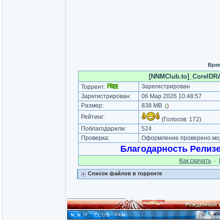
Врем
[NNMClub.to]_CorelDRA
Зарегистрирован
Торрент:
Зарегистрирован:
06 Мар 2026 10:48:57
Размер:
838 MB
(
)
Рейтинг:
(Голосов:
172
)
Поблагодарили:
524
Проверка:
Оформление проверено мод
Благодарность Релиз
Как cкачать
·
Список файлов в торренте
_________________