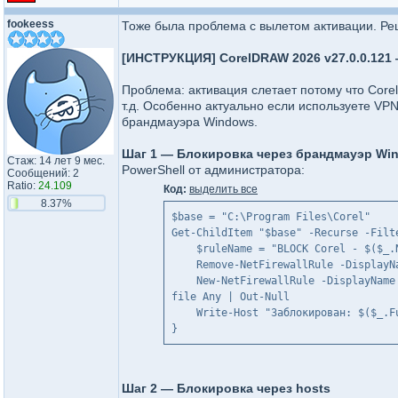
fookeess
Тоже была проблема с вылетом активации. Ре
[ИНСТРУКЦИЯ] CorelDRAW 2026 v27.0.0.121 
Проблема: активация слетает потому что Corel
т.д. Особенно актуально если используете VPN 
брандмауэра Windows.
Шаг 1 — Блокировка через брандмауэр Wi
Стаж: 14 лет 9 мес.
PowerShell от администратора:
Сообщений: 2
Ratio:
24.109
Код:
выделить все
8.37%
$base = "C:\Program Files\Corel"
Get-ChildItem "$base" -Recurse -Filt
    $ruleName = "BLOCK Corel - $($_.
    Remove-NetFirewallRule -DisplayN
    New-NetFirewallRule -DisplayName
file Any | Out-Null
    Write-Host "Заблокирован: $($_.F
}
Шаг 2 — Блокировка через hosts