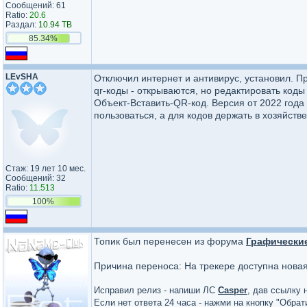
Сообщений: 61
Ratio:
20.6
Раздал:
10.94 TB
85.34%
LEvSHA
Отключил интернет и антивирус, установил. П
qr-коды - открываются, но редактировать коды
Объект-Вставить-QR-код. Версия от 2022 года 
пользоваться, а для кодов держать в хозяйств
Стаж: 19 лет 10 мес.
Сообщений: 32
Ratio:
11.513
100%
Топик был перенесен из форума
Графически
Причина переноса: На трекере доступна нова
Исправил релиз - напиши ЛС
Casper
, дав ссылку 
Если нет ответа 24 часа - нажми на кнопку "Обра