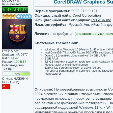
СССР777
®
CorelDRAW Graphics Suit
RG Releasers
Версия программы:
2026 27.0.0.121
Официальный сайт:
Corel Corporation
Официальный сайт сборщика:
REPACK.me
Язык интерфейса:
Русский, Английский и дру
Лечение:
не требуется (
инсталлятор уже про
Системные требования:
Windows 11 or Windows 10 (Version 21H2 or later), 64-bi
Стаж: 5 лет
Intel Core i3/5/7/9 or AMD Ryzen 3/5/7/9/Threadripper,
Сообщений: 9677
OpenCL 1.2-enabled video card with 3+ GB VRAM
Ratio:
44.47
8 GB RAM
5.5 GB hard disk space for application and installation fi
Раздал:
109.5 TB
Mouse, tablet or multi-touch screen
Поблагодарили:
1280 x 720 screen resolution at 100% (96 dpi)
1754808
For optimal performance, ensure you have the latest dev
100%
manufacturer.
Откуда: НИЖНИЙ
НОВГОРОД
Описание:
Непревзойденные возможности Cor
2024 в сочетании с вашими творческими спос
прекрасная основа для проектов по созданию 
веб-сайтов и редактированию фотографий. П
расширенной поддержкой Windows 11 или Win
мультидисплейным режимом просмотра и под