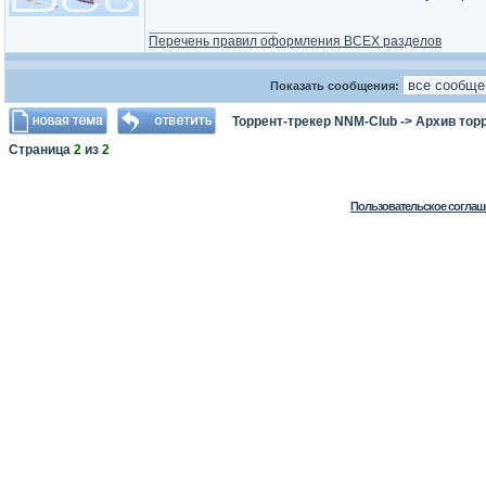
_________________
Перечень правил оформления ВСЕХ разделов
Показать сообщения:
Торрент-трекер NNM-Club
->
Архив тор
Страница
2
из
2
Пользовательское соглаш