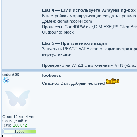
Шаг 4 — Если используете v2rayN/sing-box
В настройках маршрутизации создать правило
Домен: domain:corel.com
Процессы: CorelDRW.exe,DIM.EXE,PSIClientBrid
Outbound: block
Шаг 5 — При слёте активации
Запустить REACTIVATE.cmd от администратора 
переустановки.
Проверено на Win11 с включённым VPN (v2rayN
grdon303
fookeess
Спасибо Вам, добрый человек!
Стаж: 13 лет 4 мес.
Сообщений: 8
Ratio:
108.842
100%