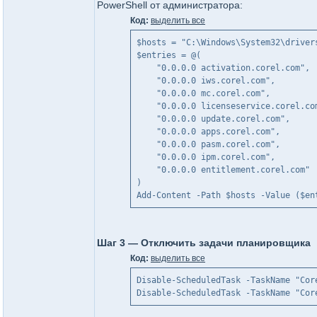
PowerShell от администратора:
Код:
выделить все
$hosts = "C:\Windows\System32\driver
$entries = @(
    "0.0.0.0 activation.corel.com",
    "0.0.0.0 iws.corel.com",
    "0.0.0.0 mc.corel.com",
    "0.0.0.0 licenseservice.corel.co
    "0.0.0.0 update.corel.com",
    "0.0.0.0 apps.corel.com",
    "0.0.0.0 pasm.corel.com",
    "0.0.0.0 ipm.corel.com",
    "0.0.0.0 entitlement.corel.com"
)
Add-Content -Path $hosts -Value ($en
Шаг 3 — Отключить задачи планировщика
Код:
выделить все
Disable-ScheduledTask -TaskName "Cor
Disable-ScheduledTask -TaskName "Cor