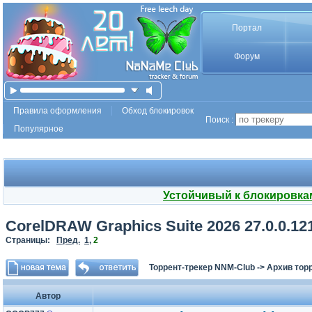
Портал
Форум
Правила оформления
Обход блокировок
Поиск :
Популярное
Устойчивый к блокировка
CorelDRAW Graphics Suite 2026 27.0.0.12
Страницы:
Пред.
1
,
2
Торрент-трекер NNM-Club
->
Архив тор
Автор