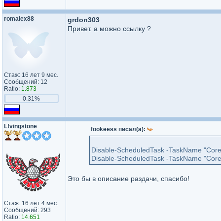
romalex88
grdon303
Привет. а можно ссылку ?
Стаж: 16 лет 9 мес.
Сообщений: 12
Ratio:
1.873
0.31%
L!vingstone
fookeess писал(а):
Disable-ScheduledTask -TaskName "C
Disable-ScheduledTask -TaskName "Cor
Это бы в описание раздачи, спасибо!
Стаж: 16 лет 4 мес.
Сообщений: 293
Ratio:
14.651