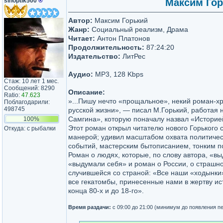
sinoptik500
®
Максим Гор
Автор:
Максим Горький
Жанр:
Социальный реализм, Драма
Читает:
Антон Платонов
Продолжительность:
87:24:20
Издательство:
ЛитРес
Аудио:
MP3, 128 Kbps
Стаж: 10 лет 1 мес.
Сообщений: 8290
Описание:
Ratio:
47.623
»...Пишу нечто «прощальное», некий роман-хр
Поблагодарили:
498745
русской жизни», — писал М.Горький, работая
Самгина», которую поначалу назвал «Историе
100%
Этот роман открыл читателю нового Горького 
Откуда: с рыбалки
манерой; удивил масштабом охвата политичес
событий, мастерским бытописанием, тонким п
Роман о людях, которые, по слову автора, «в
«выдумали себя» и роман о России, о страшно
случившейся со страной: «Все наши «ходынки»
все гекатомбы, принесенные нами в жертву ис
конца 80-х и до 18-го».
Время раздачи:
с 09:00 до 21:00 (минимум до появления п