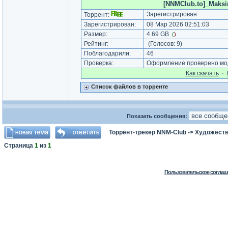
[NNMClub.to]_Maksim
Зарегистрирован
Торрент:
Зарегистрирован:
08 Мар 2026 02:51:03
Размер:
4.69 GB
(
)
Рейтинг:
(Голосов:
9
)
Поблагодарили:
46
Проверка:
Оформление проверено мод
Как cкачать
·
Список файлов в торренте
Показать сообщения:
Торрент-трекер NNM-Club
->
Художеств
Страница
1
из
1
Пользовательское соглаш