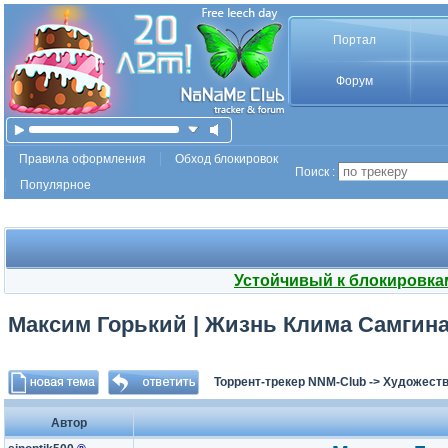
Портал
Форум
Правила оформления
Обход блокировок
Поиск :
Популярное
Устойчивый к блокировка
Максим Горький | Жизнь Клима Самгина 
Торрент-трекер NNM-Club
->
Художеств
Автор