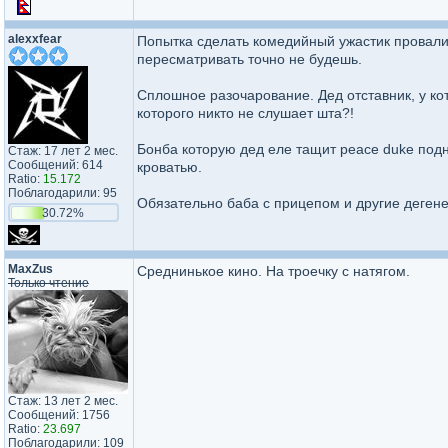
alexxfear
Попытка сделать комедийный ужастик провали
пересматривать точно не будешь.
Сплошное разочарование. Дед отставник, у кот
которого никто не слушает шта?!
Бонба которую дед еле тащит peace duke подн
Стаж: 17 лет 2 мес.
Сообщений: 614
кроватью.
Ratio:
15.172
Поблагодарили: 95
Обязательно баба с прицепом и другие деген
30.72%
MaxZus
Среднинькое кино. На троечку с натягом.
Только чтение
Стаж: 13 лет 2 мес.
Сообщений: 1756
Ratio:
23.697
Поблагодарили: 109