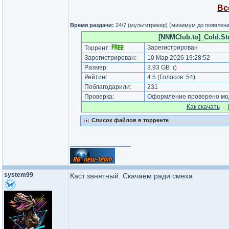
Вс
Время раздачи:
24/7 (мультитрекер) (минимум до появлен
[NNMClub.to]_Cold.St
Зарегистрирован
Торрент:
Зарегистрирован:
10 Мар 2026 19:28:52
Размер:
3.93 GB
(
)
Рейтинг:
4.5
(Голосов:
54
)
Поблагодарили:
231
Проверка:
Оформление проверено мод
Как cкачать
·
Список файлов в торренте
_________________
system99
Каст занятный. Скачаем ради смеха