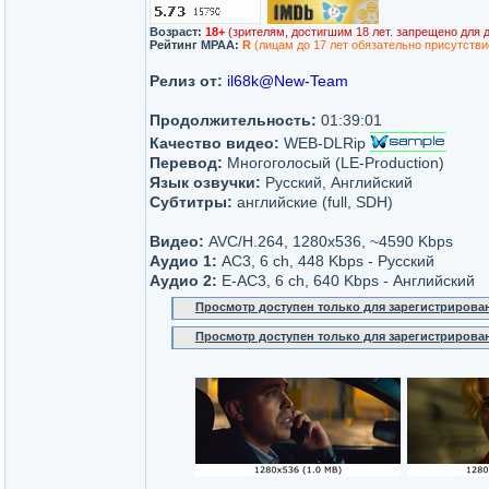
Возраст:
18+
(зрителям, достигшим 18 лет. запрещено для 
Рейтинг MPAA:
R
(лицам до 17 лет обязательно присутстви
Релиз от:
il68k@New-Team
Продолжительность:
01:39:01
Качество видео:
WEB-DLRip
Перевод:
Многоголосый (LE-Production)
Язык озвучки:
Русский, Английский
Субтитры:
английские (full, SDH)
Видео:
AVC/H.264, 1280x536, ~4590 Kbps
Аудио 1:
AC3, 6 ch, 448 Kbps - Русский
Аудио 2:
E-AC3, 6 ch, 640 Kbps - Английский
Просмотр доступен только для зарегистрирова
Просмотр доступен только для зарегистрирова