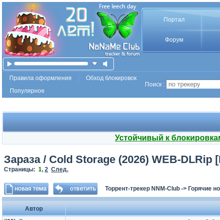
Портал
Форум
Правила оформления
Обход блокировок
Поиск :
Популярное
Устойчивый к блокировка
Зараза / Cold Storage (2026) WEB-DLRip [
Страницы:
1
,
2
След.
Торрент-трекер NNM-Club
->
Горячие н
Автор