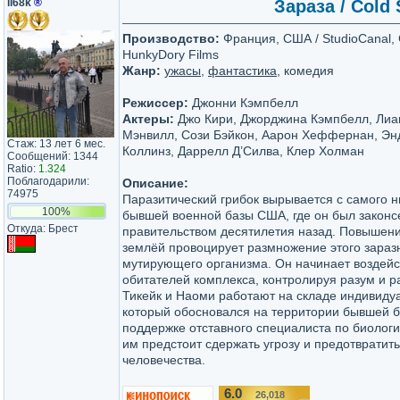
il68k
®
Зараза / Cold
Производство:
Франция, США / StudioCanal,
HunkyDory Films
Жанр:
ужасы
,
фантастика
, комедия
Режиссер:
Джонни Кэмпбелл
Актеры:
Джо Кири, Джорджина Кэмпбелл, Лиа
Мэнвилл, Сози Бэйкон, Аарон Хеффернан, Эн
Стаж: 13 лет 6 мес.
Коллинз, Даррелл Д’Силва, Клер Холман
Сообщений: 1344
Ratio:
1.324
Поблагодарили:
Описание:
74975
Паразитический грибок вырывается с самого н
100%
бывшей военной базы США, где он был закон
Откуда: Брест
правительством десятилетия назад. Повышен
землёй провоцирует размножение этого зараз
мутирующего организма. Он начинает воздейс
обитателей комплекса, контролируя разум и р
Тикейк и Наоми работают на складе индивиду
который обосновался на территории бывшей б
поддержке отставного специалиста по биолог
им предстоит сдержать угрозу и предотвратит
человечества.
6.0
26,018
/10