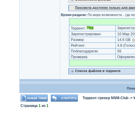
Просмотр доступен только для за
Время раздачи:
По мере возможности... (до п
Зарегистр
Торрент:
Зарегистрирован:
10 Мар 20
Размер:
14.6 GB
(
Рейтинг:
4.8
(Голос
Поблагодарили:
56
Проверка:
Оформлени
Список файлов в торренте
Пока
Торрент-трекер NNM-Club
->
Страница
1
из
1