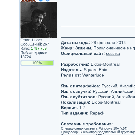
Стаж: 11 лет
Дата выхода:
28 февраля 2014
Сообщений: 267
Жанр:
Экшены, Приключенческие иг
Ratio:
1797.759
Поблагодарили:
Официальный сайт:
ссылка
18724
100%
Разработчик:
Eidos-Montreal
Издатель:
Square Enix
Релиз от:
Wanterlude
Язык интерфейса:
Русский, Английс
Язык озвучки:
Русский, Английский,
Язык субтитров:
Русский, Английск
Локализация:
Eidos-Montreal
Версия:
1.7
Тип издания:
Repack
Системные требования:
Операционная система: Windows 10+ (
x64
)
Процессор: Высокопроизводительный двухъяд