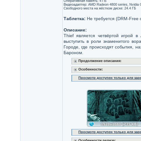
Оперативная память: 4 ГБ
Видеоадаптер: AMD Radeon 4800 series, Nvidia
Свободного места на жёстком диске: 24.4 ГБ
Таблетка:
Не требуется (DRM-Free 
Описание:
Thief является четвёртой игрой в
выступить в роли знаменитого вора
Городе, где происходят события, н
Бароном.
Продолжение описания:
Особенности:
Просмотр доступен только для за
Просмотр доступен только для за
Особенности релиза: