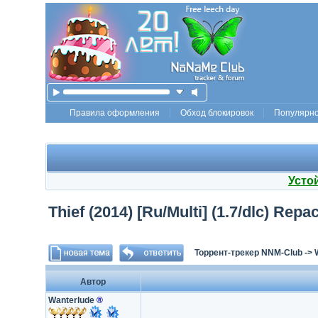
Правила оформления
Обход блокировок
Популярн
Усто
Thief (2014) [Ru/Multi] (1.7/dlc) Repa
Торрент-трекер NNM-Club
->
Автор
Wanterlude
®