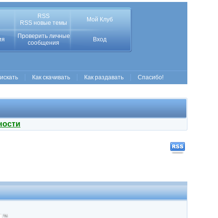
RSS
Мой Клуб
RSS новые темы
Проверить личные
ия
Вход
сообщения
 искать
Как скачивать
Как раздавать
Спасибо!
ности