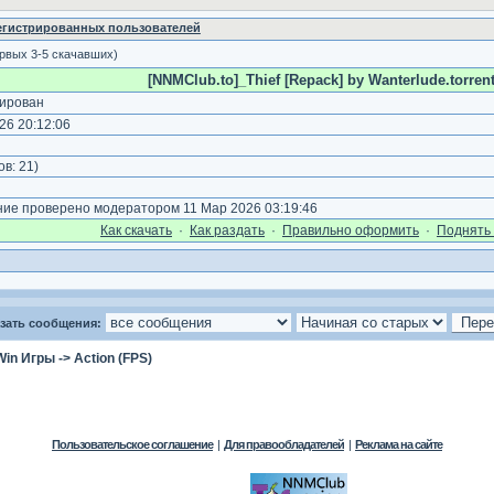
регистрированных пользователей
ервых 3-5 скачавших)
[NNMClub.to]_Thief [Repack] by Wanterlude.torren
ирован
26 20:12:06
)
ов:
21
)
е проверено модератором 11 Мар 2026 03:19:46
Как cкачать
·
Как раздать
·
Правильно оформить
·
Поднять 
зать сообщения:
Win Игры
->
Action (FPS)
Пользовательское соглашение
|
Для правообладателей
|
Реклама на сайте