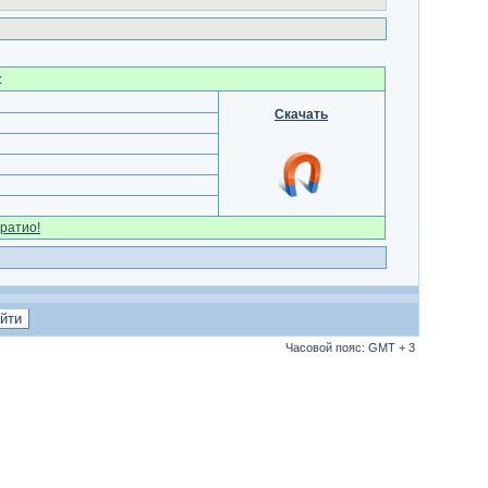
t
Скачать
ратио!
Часовой пояс: GMT + 3