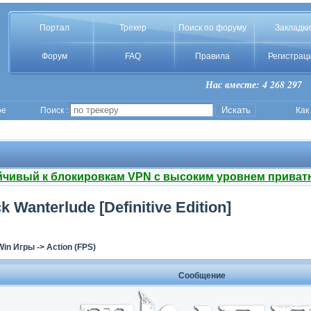
Портал
Трекер
Поиск по форуму
Закладки
Форум
FAQ
Правила
Регистрац
Нас вместе: 4 268 297
ое
Поиск :
Как
йчивый к блокировкам VPN с высоким уровнем приват
ck Wanterlude [Definitive Edition]
Win Игры
->
Action (FPS)
Сообщение