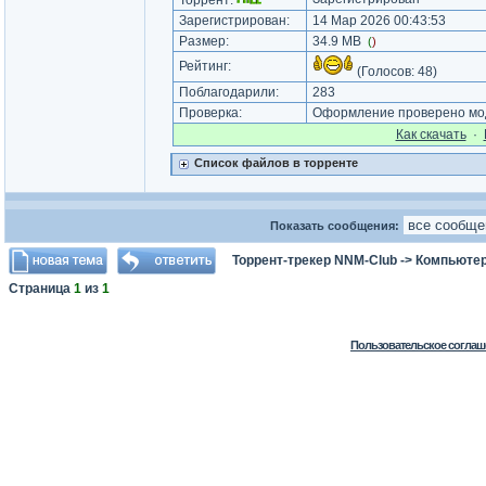
Торрент:
Зарегистрирован:
14 Мар 2026 00:43:53
Размер:
34.9 MB
(
)
Рейтинг:
(Голосов:
48
)
Поблагодарили:
283
Проверка:
Оформление проверено мод
Как cкачать
·
Список файлов в торренте
Показать сообщения:
Торрент-трекер NNM-Club
->
Компьютер
Страница
1
из
1
Пользовательское соглаш