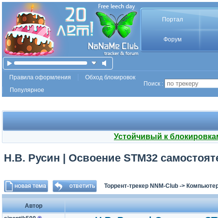
Портал
Форум
Правила оформления
Обход блокировок
Поиск :
Популярное
Устойчивый к блокировка
Н.В. Русин | Освоение STM32 самостояте
Торрент-трекер NNM-Club
->
Компьютер
Автор