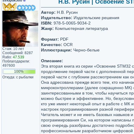
sinoptik500
®
Н.В. Русин | Освоение ST
Автор:
Н.В. Русин
Издательство:
Издательские решения
ISBN:
978-5-0065-9034-2
Жанр:
Компьютерная литература
Формат:
PDF
Качество:
OCR
Стаж: 10 лет
Иллюстрации:
Черно-белые
Сообщений: 8287
Ratio:
47.539
Описание:
Поблагодарили:
497600
Эта вторая книга из серии «Освоение STM32 
продолжение первой части с дополненной пер
100%
первой части с глубоким рассмотрением как он
Откуда: с рыбалки
Она адресована прежде всего тем, кто начина
микроконтроллерами (далее сокращенно МК) 
заинтересованными в том, чтобы научиться пр
можно быстрее и эффективнее. Но, безусловно
кто уже имеет некоторый опыт в работе с МК и 
настроек программирования разной перифер
Читатель может и не иметь базовых навыков и
программирования Си, на котором написаны 
свою очередь разобраны достаточно подробно
профессиональным разработчиком цифровой 