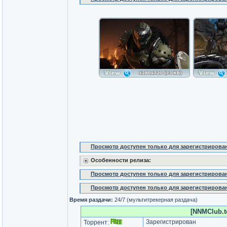
Просмотр доступен только для зарегистрирова
Особенности релиза:
Просмотр доступен только для зарегистрирова
Просмотр доступен только для зарегистрирова
Время раздачи:
24/7 (мультитрекерная раздача)
[NNMClub.t
Зарегистрирован
Торрент: