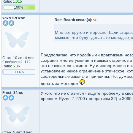
Ratio:
1.015
100%
xoxN3ROxox
Rem Beardt писал(а):
Мне вот другое интересно. Если старш
мышью, что будут делать те молодые,
Предполагаю, что подобными практиками нов
Стаж: 10 лет 4 мес.
сохранят многие умения и навыки старичков 
Сообщений: 172
это не касается хакинга. Ну и информацию с х
Ratio:
5.36
установлено некое ограничение этическое, ко
0.14%
софтодельные законы и принципы. Но, думаю, ч
делать за молодеж
Frost_34rus
У кого что не ставится - ищите проблему в сво
древнем Ryzen 7 2700 ( оперативы 32) и 3060 
Стаж: 5 лет 3 мес.