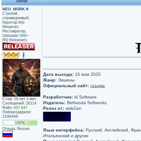
Автор
NEO_WORK
®
Строгий,
справедливый,
Куратор Игр
Меценат,
Реставратор,
Uploader 500+
RG Releasers
Дата выхода:
15 мая 2025
Жанр:
Экшены
Официальный сайт:
ссылка
Разработчик:
id Software
Стаж: 19 лет 4 мес.
Издатель:
Bethesda Softworks
Сообщений: 20114
Ratio:
437.847
Релиз от:
seleZen
Поблагодарили:
2199348
100%
Откуда: Россия
Язык интерфейса:
Русский, Английский, Фран
Итальянский и другие