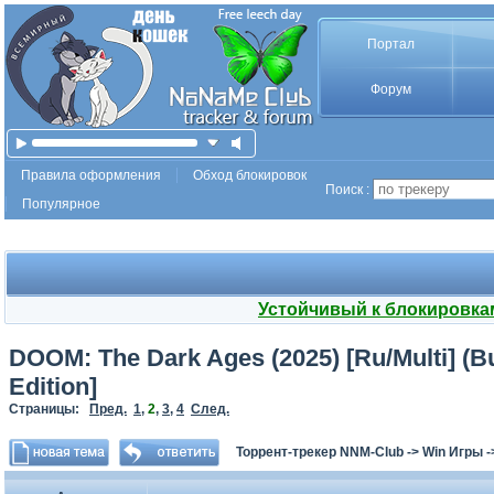
Портал
Форум
Правила оформления
Обход блокировок
Поиск :
Популярное
Устойчивый к блокировка
DOOM: The Dark Ages (2025) [Ru/Multi] (B
Edition]
Страницы:
Пред.
1
,
2
,
3
,
4
След.
Торрент-трекер NNM-Club
->
Win Игры
-