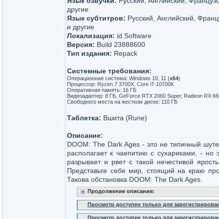
Язык озвучки:
Русский, Английский, Французс
другие
Язык субтитров:
Русский, Английский, Франц
и другие
Локализация:
id Software
Версия:
Build 23888600
Тип издания:
Repack
Системные требования:
Операционная система: Windows 10, 11 (
х64
)
Процессор: Ryzen 7 3700X, Core i7-10700K
Оперативная память: 16 ГБ
Видеоадаптер: 8 ГБ, GeForce RTX 2060 Super, Radeon RX 66
Свободного места на жестком диске: 110 ГБ
Таблетка:
Вшита (Rune)
Описание:
DOOM: The Dark Ages - это не типичный шутер
располагает к чаепитию с сухариками, - но
разрывает и рвет с такой нечестивой ярост
Представьте себе мир, стоящий на краю проп
Такова обстановка DOOM: The Dark Ages.
Продолжение описания:
Просмотр доступен только для зарегистрирова
Просмотр доступен только для зарегистрирова