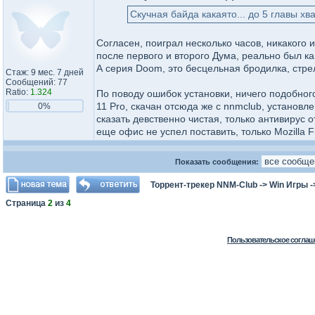
Скучная байда какаято... до 5 главы хв
Согласен, поиграл несколько часов, никакого 
после первого и второго Дума, реально был ка
А серия Doom, это бесцельная бродилка, стрел
Стаж: 9 мес. 7 дней
Сообщений: 77
Ratio:
1.324
По поводу ошибок установки, ничего подобног
11 Pro, скачан отсюда же с nnmclub, установл
0%
сказать девственно чистая, только антивирус 
еще офис не успел поставить, только Mozilla Fir
Показать сообщения:
Торрент-трекер NNM-Club
->
Win Игры
-
Страница
2
из
4
Пользовательское соглаш