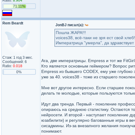
Ratio:
8.904
71.11%
Rem Beardt
JonBJ писал(а):
Пошла ЖАРА!!!
voices38, всё-таки не зря ест свой хлеб!
Императрица "умерла", да здравствует 
Стаж: 1 год 3 мес.
Ага, две императрицы. Empress и тот же FitGi
Сообщений: 6
Кто является основным геймером? Вопрос рит
Ratio:
0.018
Empress из бывшего CODEX, ему уже глубоко за
0%
уже за 40. voices38 - тоже из старшего поколен
Мне вот другое интересно. Если старшее поко
делать те молодые, которые пользуются толь
Идут два тренда. Первый - поколение профес
опираюсь на среднюю статистику. Остаются тол
нейросети. И второй - наступает поколение ду
юзабилити) и регулярно багованные игры в ве
сисадмины. Из-за внезапного желания поизучат
понимают.