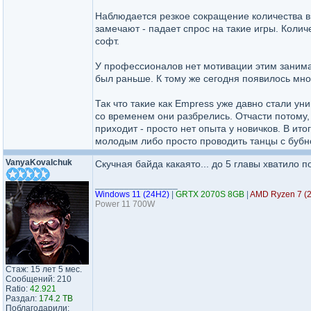
Наблюдается резкое сокращение количества вы
замечают - падает спрос на такие игры. Коли
софт.
У профессионалов нет мотивации этим занимать
был раньше. К тому же сегодня появилось мно
Так что такие как Empress уже давно стали у
со временем они разбрелись. Отчасти потому, 
приходит - просто нет опыта у новичков. В ит
молодым либо просто проводить танцы с бубно
VanyaKovalchuk
Скучная байда какаято... до 5 главы хватило п
_________________
Windows 11 (24H2)
|
GRTX 2070S 8GB
|
AMD Ryzen 7 (
Power 11 700W
Стаж: 15 лет 5 мес.
Сообщений: 210
Ratio:
42.921
Раздал:
174.2 TB
Поблагодарили: