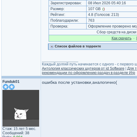
Зарегистрирован:
08 Июл 2026 05:40:16
Размер:
107 GB
(
)
Рейтинг:
4.8
(Голосов:
213
)
Поблагодарили:
763
Проверка:
Оформление проверено мод
Сбор средств на диск
Как cкачать
·
Список файлов в торренте
_________________
Каждый долгий путь начинается с одного - с первого ша
Антология классических шутеров от id Software
|
Для т
рекомендации по оформлению раздач в разделе Игр
Funduk01
ошибка после установки,аналогично(
Стаж: 15 лет 5 мес.
Сообщений: 38