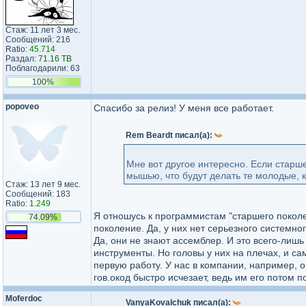
Стаж: 11 лет 3 мес.
Сообщений: 216
Ratio:
45.714
Раздал:
71.16 TB
Поблагодарили: 63
100%
popoveo
Спасибо за релиз! У меня все работает.
Rem Beardt писал(а):
Мне вот другое интересно. Если старш
мышью, что будут делать те молодые,
Стаж: 13 лет 9 мес.
Сообщений: 183
Ratio:
1.249
Я отношусь к программистам "старшего поколе
74.09%
поколение. Да, у них нет серьезного системн
Да, они не знают ассемблер. И это всего-лишь
инструменты. Но головы у них на плечах, и са
первую работу. У нас в компании, например, 
гов.окод быстро исчезает, ведь им его потом
Moferdoc
VanyaKovalchuk писал(а):