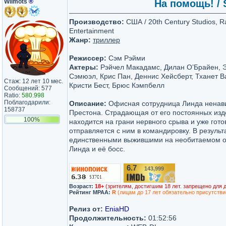
Wilmots
®
На помощь! / 
Производство:
США / 20th Century Studios, R
Entertainment
Жанр:
триллер
Режиссер:
Сэм Рэйми
Актеры:
Рэйчел Макадамс, Дилан О’Брайен, 
Сэмюэл, Крис Пан, Деннис Хейсберт, Тханет 
Стаж: 12 лет 10 мес.
Кристи Бест, Брюс Кэмпбелл
Сообщений: 577
Ratio:
580.998
Поблагодарили:
Описание:
Офисная сотрудница Линда ненави
158737
Престона. Страдающая от его постоянных изд
100%
находится на грани нервного срыва и уже гото
отправляется с ним в командировку. В резуль
единственными выжившими на необитаемом ос
Линда и её босс.
6.7
143,999
/10
Возраст:
18+
(зрителям, достигшим 18 лет. запрещено для 
Рейтинг MPAA:
R
(лицам до 17 лет обязательно присутстви
Релиз от:
EniaHD
Продолжительность:
01:52:56