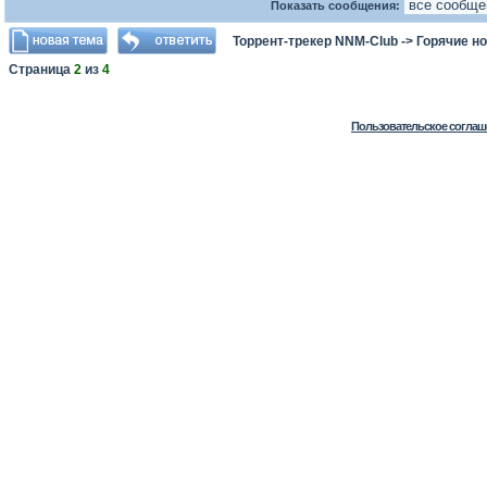
Показать сообщения:
Торрент-трекер NNM-Club
->
Горячие н
Страница
2
из
4
Пользовательское соглаш