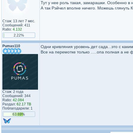
Тут у нее роль такая, замарашки. Особенно в 
А так Рэйчел вполне ничего. Можешь глянуть К
Стаж: 13 лет 7 мес.
Сообщений: 411
Ratio:
4.132
2.22%
Pumas110
Одни кривляния уровень дет сада...это с каки
Все на перемотке только .....опа полная а не 
Стаж: 2 года
Сообщений: 344
Ratio:
42.084
Раздал:
62.17 TB
Поблагодарили: 1
63.69%