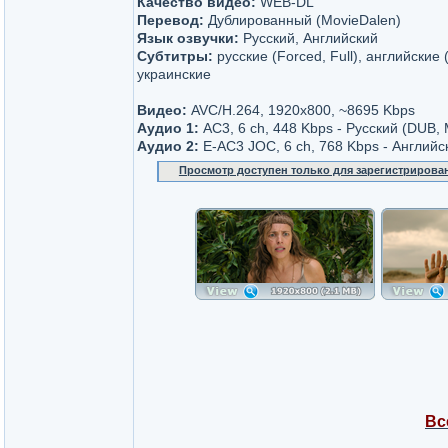
Качество видео:
WEB-DL
Перевод:
Дублированный (MovieDalen)
Язык озвучки:
Русский, Английский
Субтитры:
русские (Forced, Full), английские (
украинские
Видео:
AVC/H.264, 1920x800, ~8695 Kbps
Аудио 1:
AC3, 6 ch, 448 Kbps - Русский (DUB, 
Аудио 2:
E-AC3 JOC, 6 ch, 768 Kbps - Английс
Просмотр доступен только для зарегистрирова
Вс