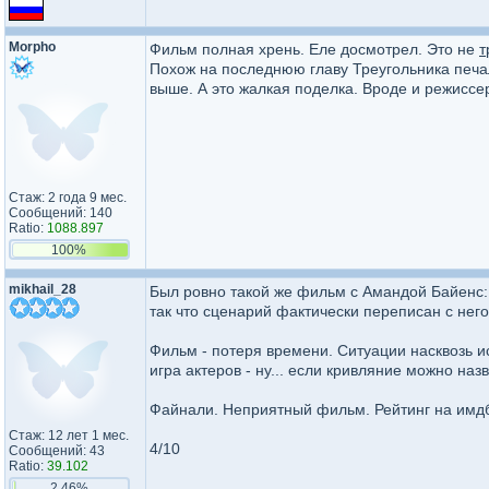
Morpho
Фильм полная хрень. Еле досмотрел. Это не
т
Похож на последнюю главу Треугольника печали
выше. А это жалкая поделка. Вроде и режиссе
Стаж: 2 года 9 мес.
Сообщений: 140
Ratio:
1088.897
100%
mikhail_28
Был ровно такой же фильм с Амандой Байенс:
так что сценарий фактически переписан с него
Фильм - потеря времени. Ситуации насквозь и
игра актеров - ну... если кривляние можно назв
Файнали. Неприятный фильм. Рейтинг на имд
Стаж: 12 лет 1 мес.
4/10
Сообщений: 43
Ratio:
39.102
2.46%