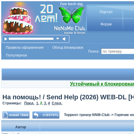
Портал
Форум
Правила оформления
Обход блокировок
Поиск :
Популярное
Устойчивый к блокировка
На помощь! / Send Help (2026) WEB-DL [H
Страницы:
Пред.
1
,
2
,
3
,
4
След.
Торрент-трекер NNM-Club
->
Горячие н
Автор