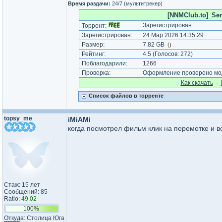
Время раздачи:
24/7 (мультитрекер)
[NNMClub.to]_Sen
Зарегистрирован
Торрент:
Зарегистрирован:
24 Мар 2026 14:35:29
Размер:
7.82 GB
(
)
Рейтинг:
4.5
(Голосов:
272
)
Поблагодарили:
1266
Проверка:
Оформление проверено мод
Как cкачать
·
Список файлов в торренте
topsy_me
iMiAMi
когда посмотрел фильм клик на перемотке и в
Стаж: 15 лет
Сообщений: 85
Ratio:
49.02
100%
Откуда: Столица Юга