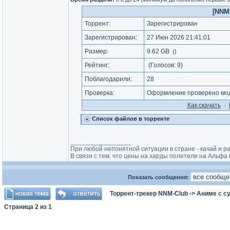
[NNM
Торрент:
Зарегистрирован
Зарегистрирован:
27 Июн 2026 21:41:01
Размер:
9.62 GB
(
)
Рейтинг:
(Голосов:
9
)
Поблагодарили:
28
Проверка:
Оформление проверено мод
Как cкачать
·
Список файлов в торренте
_________________
При любой непонятной ситуации в стране - качай и р
В связи с тем. что цены на харды полетели на Альф
Показать сообщения:
Торрент-трекер NNM-Club
->
Аниме с с
Страница
2
из
1