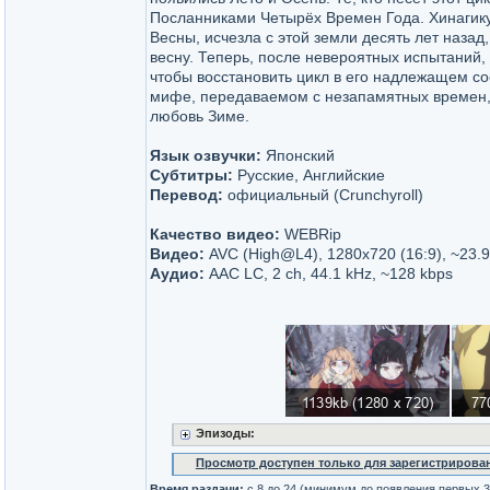
Посланниками Четырёх Времен Года. Хинагик
Весны, исчезла с этой земли десять лет назад,
весну. Теперь, после невероятных испытаний,
чтобы восстановить цикл в его надлежащем со
мифе, передаваемом с незапамятных времен,
любовь Зиме.
Язык озвучки:
Японский
Субтитры:
Русские, Английские
Перевод:
официальный (Crunchyroll)
Качество видео:
WEBRip
Видео:
AVC (High@L4), 1280x720 (16:9), ~23.9
Аудио:
AAC LC, 2 ch, 44.1 kHz, ~128 kbps
Эпизоды:
Просмотр доступен только для зарегистрирова
Время раздачи:
c 8 до 24 (минимум до появления первых 3