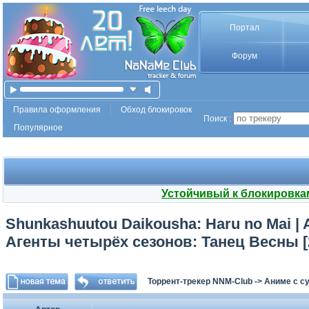
Портал
Форум
Правила оформления
Обход блокировок
Поиск :
Популярное
Устойчивый к блокировка
Shunkashuutou Daikousha: Haru no Mai | A
Агенты четырёх сезонов: Танец Весны [2
Торрент-трекер NNM-Club
->
Аниме с с