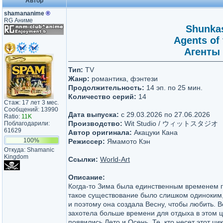
Автор
shamananime
®
RG Аниме
Shunkas
Agents of
Агенты 
Тип:
TV
Жанр:
романтика, фэнтези
Продолжительность:
14 эп. по 25 мин.
Количество серий:
14
Стаж: 17 лет 3 мес.
Сообщений: 13990
Дата выпуска:
c 29.03.2026 по 27.06.2026
Ratio:
11K
Производство:
Wit Studio / ウィットスタジオ
Поблагодарили:
61629
Автор оригинала:
Акацуки Кана
100%
Режиссер:
Ямамото Кэн
Откуда: Shamanic
Kingdom
Ссылки:
World-Art
Описание:
Когда-то Зима была единственным временем го
такое существование было слишком одиноким,
и поэтому она создала Весну, чтобы любить. 
захотела больше времени для отдыха в этом ци
появились Лето и Осень. Те, кто несет этот ци