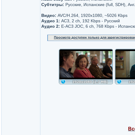
Субтитры:
Русские, Испанские (full, SDH), Ан
Видео:
AVC/H.264, 1920x1080, ~5026 Kbps
Аудио 1:
AC3, 2 ch, 192 Kbps - Русский
Аудио 2:
E-AC3 JOC, 6 ch, 768 Kbps - Испанск
Просмотр доступен только для зарегистрирова
Вс