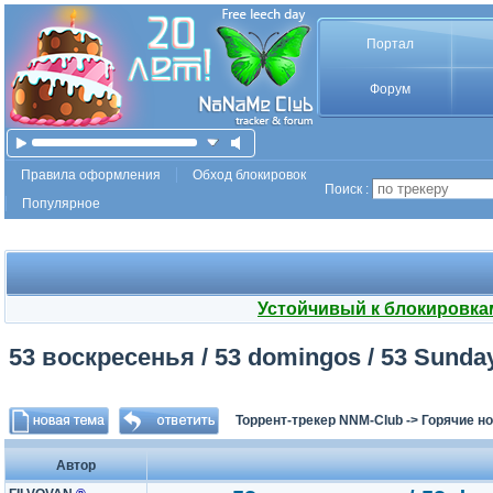
Портал
Форум
Правила оформления
Обход блокировок
Поиск :
Популярное
Устойчивый к блокировка
53 воскресенья / 53 domingos / 53 Sund
Торрент-трекер NNM-Club
->
Горячие н
Автор