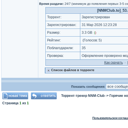
Время раздачи:
24/7 (минимум до появления первых 3-5 с
[NNMClub.to]_53
Торрент:
Зарегистрирован
Зарегистрирован:
31 Мар 2026 12:23:28
Размер:
3.3 GB
(
)
Рейтинг:
(Голосов:
5
)
Поблагодарили:
35
Проверка:
Оформление проверено мод
Как cкачать
·
Список файлов в торренте
Показать сообщения:
Торрент-трекер NNM-Club
->
Горячие н
Страница
1
из
1
Пользовательское соглаш