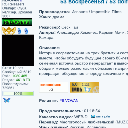
FILVOVAN
®
53 воскресенья / 53 dom
RG Releasers
Олигарх Клуба.
Производство:
Испания / Impossible Films
Релизер. Uploader
300+
Жанр:
драма
Режиссер:
Сеск Гай
Актеры:
Александра Хименес, Кармен Мачи, Х
Камара
Описание:
История сосредоточена на трех братьях и сес
вместе, чтобы обсудить будущее своего 86-ле
семейная встреча быстро перерастает в выяс
Стаж: 19 лет
обиды и мелкие разногласия обнажают напряж
Сообщений: 6819
превращая обсуждение в череду комичных и д
Ratio:
1080.465
Раздал:
461.8 TB
Поблагодарили:
6.0
2,121
/10
729861
100%
Релиз от:
FILVOVAN
Продолжительность:
01:18:54
Качество видео:
WEB-DL
Перевод:
Многоголосый любительский (MUZ
Язык озвучки:
Русский, Испанский