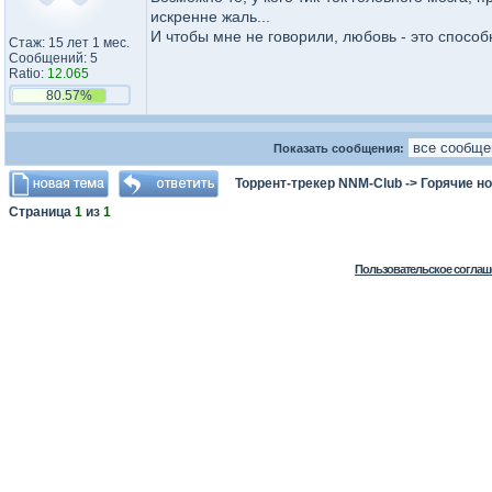
искренне жаль...
И чтобы мне не говорили, любовь - это способ
Стаж: 15 лет 1 мес.
Сообщений: 5
Ratio:
12.065
80.57%
Показать сообщения:
Торрент-трекер NNM-Club
->
Горячие н
Страница
1
из
1
Пользовательское соглаш