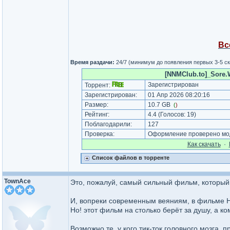
Вс
Время раздачи:
24/7 (минимум до появления первых 3-5 с
[NNMClub.to]_Sore.W
Зарегистрирован
Торрент:
Зарегистрирован:
01 Апр 2026 08:20:16
Размер:
10.7 GB
(
)
Рейтинг:
4.4
(Голосов:
19
)
Поблагодарили:
127
Проверка:
Оформление проверено мод
Как cкачать
·
Список файлов в торренте
TownAce
Это, пожалуй, самый сильный фильм, который 
И, вопреки современным веяниям, в фильме Н
Но! этот фильм на столько берёт за душу, а ко
Возможно те, у кого тик-ток головного мозга,