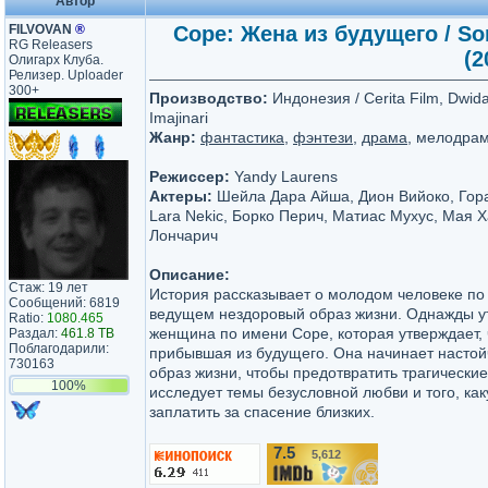
Автор
FILVOVAN
®
Соре: Жена из будущего / Sore
RG Releasers
(2
Олигарх Клуба.
Релизер. Uploader
300+
Производство:
Индонезия / Cerita Film, Dwi
Imajinari
Жанр:
фантастика
,
фэнтези
,
драма
, мелодра
Режиссер:
Yandy Laurens
Актеры:
Шейла Дара Айша, Дион Вийоко, Гора
Lara Nekic, Борко Перич, Матиас Мухус, Мая Х
Лончарич
Описание:
Стаж: 19 лет
История рассказывает о молодом человеке по
Сообщений: 6819
ведущем нездоровый образ жизни. Однажды у
Ratio:
1080.465
женщина по имени Соре, которая утверждает, 
Раздал:
461.8 TB
Поблагодарили:
прибывшая из будущего. Она начинает настой
730163
образ жизни, чтобы предотвратить трагически
100%
исследует темы безусловной любви и того, ка
заплатить за спасение близких.
7.5
5,612
/10