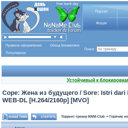
Портал
Форум
Правила оформления
Обход блокировок
Поиск :
Популярное
Устойчивый к блокировка
Соре: Жена из будущего / Sore: Istri dari
WEB-DL [H.264/2160p] [MVO]
Торрент-трекер NNM-Club
->
Горячие н