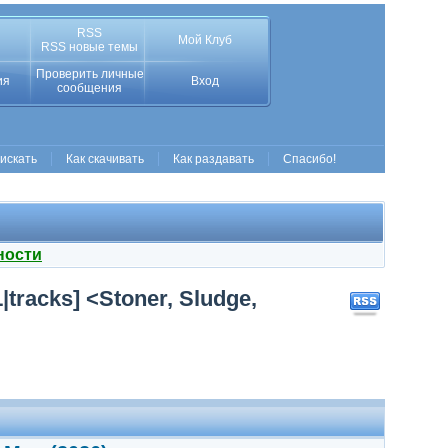
RSS
Мой Клуб
RSS новые темы
Проверить личные
ия
Вход
сообщения
 искать
Как скачивать
Как раздавать
Спасибо!
ности
tracks] <Stoner, Sludge,