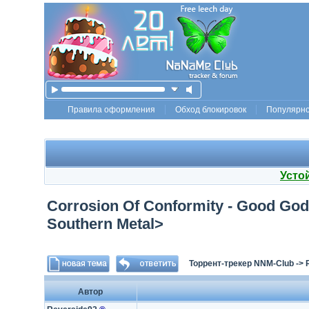
Правила оформления
Обход блокировок
Популярн
Усто
Corrosion Of Conformity - Good God
Southern Metal>
Торрент-трекер NNM-Club
->
Автор