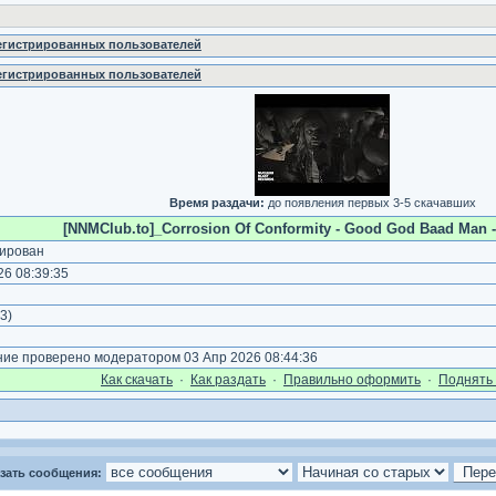
регистрированных пользователей
регистрированных пользователей
Время раздачи:
до появления первых 3-5 скачавших
[NNMClub.to]_Corrosion Of Conformity - Good God Baad Man - 
ирован
6 08:39:35
3
)
е проверено модератором 03 Апр 2026 08:44:36
Как cкачать
·
Как раздать
·
Правильно оформить
·
Поднять 
зать сообщения: