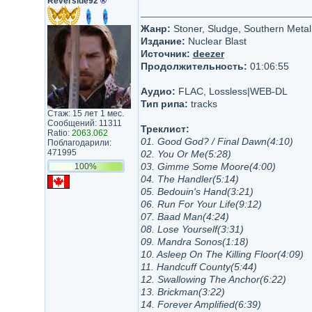
Reverside92
®
Жанр:
Stoner, Sludge, Southern Metal
Издание:
Nuclear Blast
Источник:
deezer
Продолжительность:
01:06:55
Аудио:
FLAC, Lossless|WEB-DL
Тип рипа:
tracks
Стаж: 15 лет 1 мес.
Сообщений: 11311
Треклист:
Ratio:
2063.062
01. Good God? / Final Dawn(4:10)
Поблагодарили:
471995
02. You Or Me(5:28)
03. Gimme Some Moore(4:00)
100%
04. The Handler(5:14)
05. Bedouin's Hand(3:21)
06. Run For Your Life(9:12)
07. Baad Man(4:24)
08. Lose Yourself(3:31)
09. Mandra Sonos(1:18)
10. Asleep On The Killing Floor(4:09)
11. Handcuff County(5:44)
12. Swallowing The Anchor(6:22)
13. Brickman(3:22)
14. Forever Amplified(6:39)