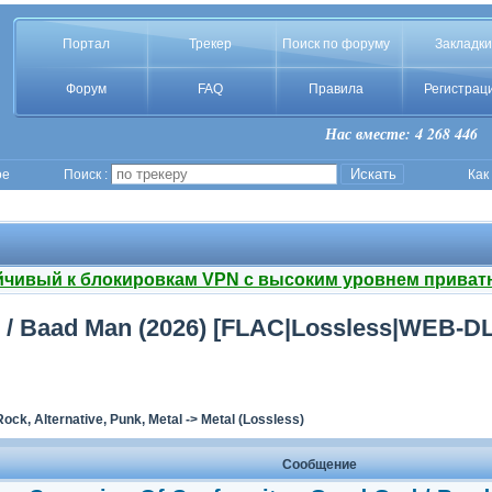
Портал
Трекер
Поиск по форуму
Закладки
Форум
FAQ
Правила
Регистрац
Нас вместе: 4 268 446
ое
Поиск :
Как
йчивый к блокировкам VPN с высоким уровнем приват
 / Baad Man (2026) [FLAC|Lossless|WEB-DL|
Rock, Alternative, Punk, Metal
->
Metal (Lossless)
Сообщение