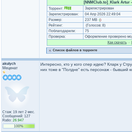
[NNMClub.to]_Klark Artur 
Зарегистрирован
Торрент:
Зарегистрирован:
04 Апр 2026 22:49:04
Размер:
237 MB
(
)
Рейтинг:
(Голосов:
8
)
Поблагодарили:
75
Проверка:
Оформление проверено мод
Как cкачать
·
Список файлов в торренте
akulych
Интересно, кто у кого спер идею? Кларк у Стру
Меценат
них тоже в "Полдне" есть персонаж - бывший 
Стаж: 19 лет 2 мес.
Сообщений: 127
Ratio:
26.947
100%