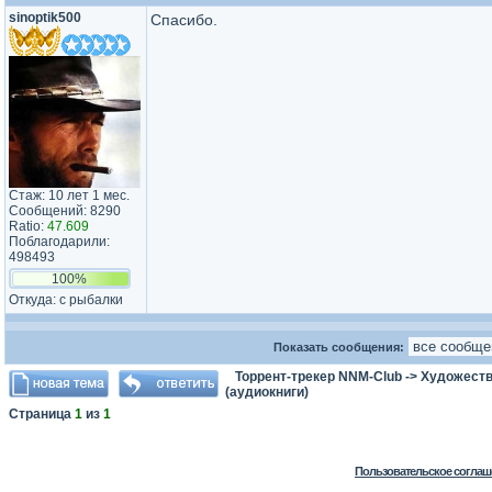
sinoptik500
Спасибо.
Стаж: 10 лет 1 мес.
Сообщений: 8290
Ratio:
47.609
Поблагодарили:
498493
100%
Откуда: с рыбалки
Показать сообщения:
Торрент-трекер NNM-Club
->
Художеств
(аудиокниги)
Страница
1
из
1
Пользовательское соглаш