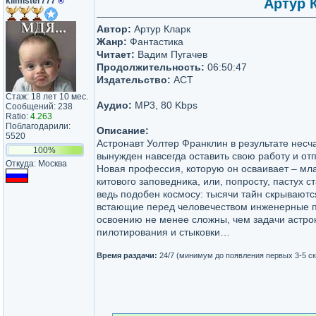
kilmister777
®
Артур 
Автор:
Артур Кларк
Жанр:
Фантастика
Читает:
Вадим Пугачев
Продолжительность:
06:50:47
Издательство:
АСТ
Стаж: 18 лет 10 мес.
Аудио:
MP3, 80 Kbps
Сообщений: 238
Ratio:
4.263
Поблагодарили:
Описание:
5520
Астронавт Уолтер Франклин в результате несч
100%
вынужден навсегда оставить свою работу и от
Откуда: Москва
Новая профессия, которую он осваивает – мл
китового заповедника, или, попросту, пастух с
ведь подобен космосу: тысячи тайн скрываются
встающие перед человечеством инженерные п
освоению не менее сложны, чем задачи астро
пилотирования и стыковки…
Время раздачи:
24/7 (минимум до появления первых 3-5 с