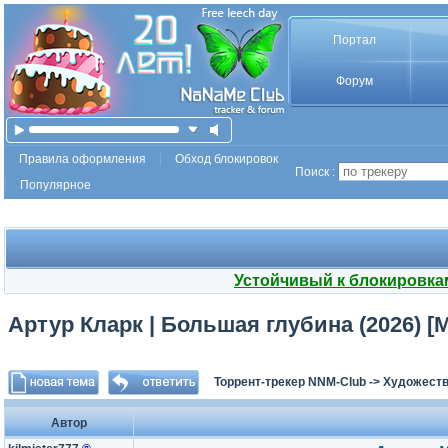
Портал
Форум
Правила оформления
Обход блокировок
Поиск :
Популярное
Устойчивый к блокировка
Артур Кларк | Большая глубина (2026) [
Торрент-трекер NNM-Club
->
Художеств
Автор