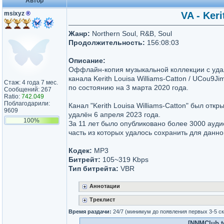
Автор
msixyz
®
VA - Ker
Жанр:
Northern Soul, R&B, Soul
Продолжительность:
156:08:03
Описание:
Оффлайн-копия музыкальной коллекции с уда
канала Kerith Louisa Williams-Catton / UCou
Стаж: 4 года 7 мес.
по состоянию на 3 марта 2020 года.
Сообщений: 267
Ratio:
742.049
Поблагодарили:
Канал "Kerith Louisa Williams-Catton" был откры
9609
удалён 6 апреля 2023 года.
100%
За 11 лет было опубликовано более 3000 ауд
часть из которых удалось сохранить для данно
Кодек:
MP3
Битрейт:
105~319 Kbps
Тип битрейта:
VBR
Аннотации
Треклист
Время раздачи:
24/7 (минимум до появления первых 3-5 с
[NNMClub.to