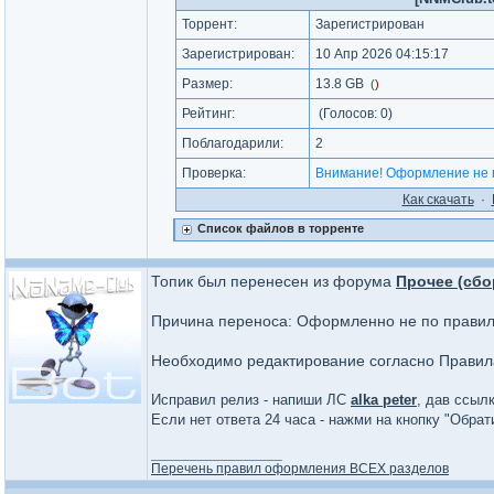
Торрент:
Зарегистрирован
Зарегистрирован:
10 Апр 2026 04:15:17
Размер:
13.8 GB
(
)
Рейтинг:
(Голосов:
0
)
Поблагодарили:
2
Проверка:
Внимание! Оформление не 
Как cкачать
·
Список файлов в торренте
Топик был перенесен из форума
Прочее (сбо
Причина переноса: Оформленно не по прави
Необходимо редактирование согласно Прави
Исправил релиз - напиши ЛС
alka peter
, дав ссылк
Если нет ответа 24 часа - нажми на кнопку "Обра
_________________
Перечень правил оформления ВСЕХ разделов