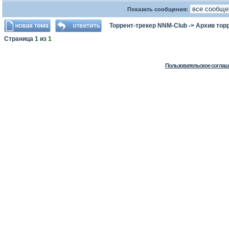
Показать сообщения:
Торрент-трекер NNM-Club
->
Архив тор
Страница
1
из
1
Пользовательское соглаш