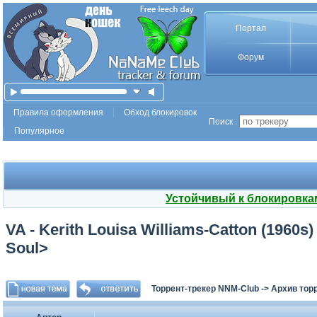
Портал
Форум
Правила оформления
Обход блокировок
Поиск :
Популярное
Устойчивый к блокировка
VA - Kerith Louisa Williams-Catton (1960
Soul>
Торрент-трекер NNM-Club
->
Архив тор