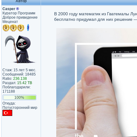
Автор
Casper
®
Куратор Программ
В 2000 году математик из Гватемалы Лу
Доброе привидение
бесплатно придумал для них решение — 
Меценат
Стаж: 15 лет 5 мес.
Сообщений: 18485
Ratio:
236.138
Раздал:
15.42 TB
Поблагодарили:
171188
100%
Откуда:
Потусторонний мир