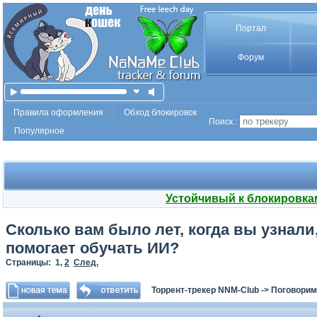
Портал
Форум
Правила оформления
Обход блокировок
Поиск :
Популярное
Устойчивый к блокировка
Сколько вам было лет, когда вы узнали,
помогает обучать ИИ?⁠
Страницы:
1
,
2
След.
Торрент-трекер NNM-Club
->
Поговорим