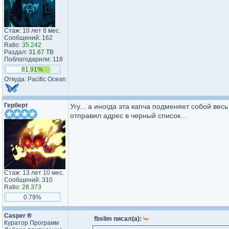
Стаж: 10 лет 8 мес.
Сообщений: 162
Ratio:
35.242
Раздал:
31.67 TB
Поблагодарили: 118
81.91%
Откуда: Pacific Ocean
Герберт
Угу... а иногда эта капча подменяет собой вес
отправил адрес в черный список...
Стаж: 13 лет 10 мес.
Сообщений: 310
Ratio:
28.373
0.79%
Casper
®
fbslim писал(а):
Куратор Программ