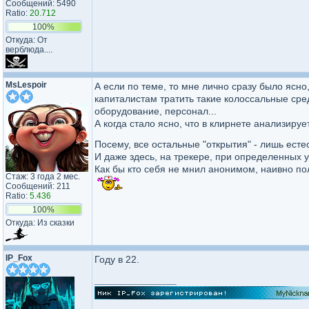
Сообщений: 5490
Ratio:
20.712
100%
Откуда: От
верблюда....
MsLespoir
А если по теме, то мне лично сразу было ясно,
капиталистам тратить такие колоссальные сре
оборудование, персонал...
А когда стало ясно, что в клирнете анализируе
Посему, все остальные "открытия" - лишь есте
И даже здесь, на трекере, при определенных 
Как бы кто себя не мнил анонимом, наивно по
Стаж: 3 года 2 мес.
Сообщений: 211
Ratio:
5.436
100%
Откуда: Из сказки
IP_Fox
Году в 22.
_________________