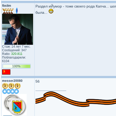
fbslim
Раздел иЙумор - тоже своего рода Капча... шо
была...
Стаж: 14 лет 7 мес.
Сообщений: 347
Ratio:
320.811
Поблагодарили:
6104
100%
messer20080
56
_________________