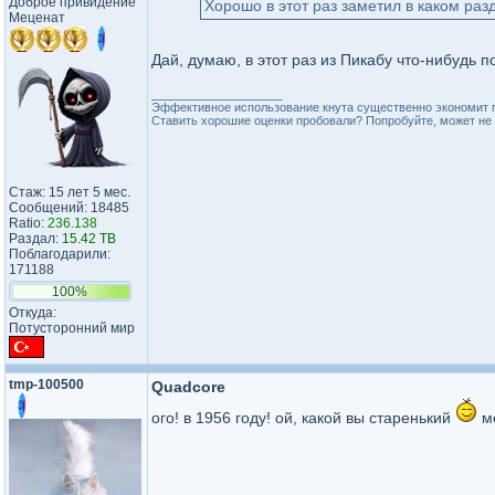
Доброе привидение
Хорошо в этот раз заметил в каком разд
Меценат
Дай, думаю, в этот раз из Пикабу что-нибудь 
_________________
Эффективное использование кнута существенно экономит 
Ставить хорошие оценки пробовали? Попробуйте, может не 
Стаж: 15 лет 5 мес.
Сообщений: 18485
Ratio:
236.138
Раздал:
15.42 TB
Поблагодарили:
171188
100%
Откуда:
Потусторонний мир
tmp-100500
Quadcore
ого! в 1956 году! ой, какой вы старенький
ме