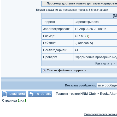
Просмотр доступен только для зарегистрирова
Время раздачи:
до появления первых 3-5 скачавших
[N
Торрент:
Зарегистрирован
Зарегистрирован:
12 Апр 2026 20:08:35
Размер:
427 MB
(
)
Рейтинг:
(Голосов:
5
)
Поблагодарили:
41
Проверка:
Оформление проверено моде
Как cкачать
·
Список файлов в торренте
Показать сообщения:
Торрент-трекер NNM-Club
->
Rock, Alter
Страница
1
из
1
Пользовательское соглаш