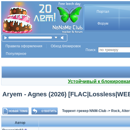
Портал
Форум
Правила оформления
Обход блокировок
Поиск :
Популярное
Устойчивый к блокировка
Aryem - Agnes (2026) [FLAC|Lossless|WE
Торрент-трекер NNM-Club
->
Rock, Alter
Автор