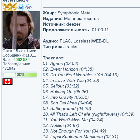
Reverside92
®
Жанр:
Symphonic Metal
Издание:
Metanoia records
Источник:
deezer
Продолжительность:
01:00:11
Аудио:
FLAC, Lossless|WEB-DL
Тип рипа:
tracks
Стаж: 15 лет 1 мес.
Сообщений: 11311
Треклист:
Ratio:
2062.539
01. Agnes (02:04)
Поблагодарили:
471942
02. Event Horizon (04:38)
03. Do You Feel Worthless Yet (04:19)
100%
04. In Love With You (04:29)
05. Sellout (03:32)
06. Holding On (05:26)
07. Into Gravity (05:51)
08. Son Del Alma (04:04)
09. Battleground (04:29)
10. All That's Left Of Me (Nightflowers) (04:39)
11. You Won't Miss Me (04:24)
12. Nefilim (04:57)
13. Not Enough For You (04:49)
14. Lapsi Kuoleman Maailman (02:31)