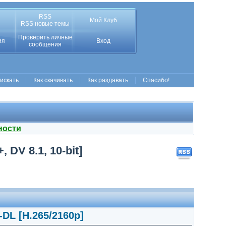
RSS
Мой Клуб
RSS новые темы
Проверить личные
ия
Вход
сообщения
 искать
Как скачивать
Как раздавать
Спасибо!
ности
DV 8.1, 10-bit]
DL [H.265/2160p]