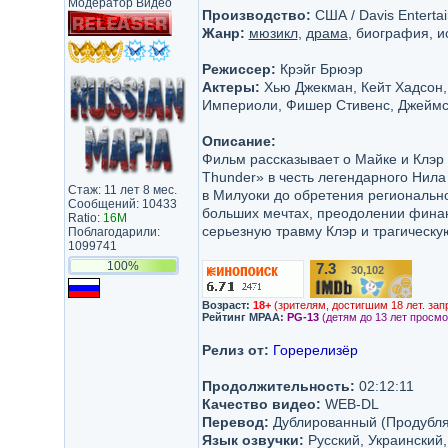
Модератор Видео
Производство:
США / Davis Enterta
Жанр:
мюзикл
,
драма
, биография, и
Режиссер:
Крэйг Брюэр
Актеры:
Хью Джекман, Кейт Хадсон, 
Империоли, Фишер Стивенс, Джеймс 
Описание:
Фильм рассказывает о Майке и Клэр 
Thunder» в честь легендарного Нила
Стаж: 11 лет 8 мес.
в Милуоки до обретения регионально
Сообщений: 10433
больших мечтах, преодолении финан
Ratio:
16M
серьезную травму Клэр и трагическую
Поблагодарили:
1099741
100%
7.3
30,102
/10
Возраст:
18+
(зрителям, достигшим 18 лет. зап
Рейтинг MPAA:
PG-13
(детям до 13 лет просмо
Релиз от:
Горерелизёр
Продолжительность:
02:12:11
Качество видео:
WEB-DL
Перевод:
Дублированный (Продубля
Язык озвучки:
Русский, Украинский,