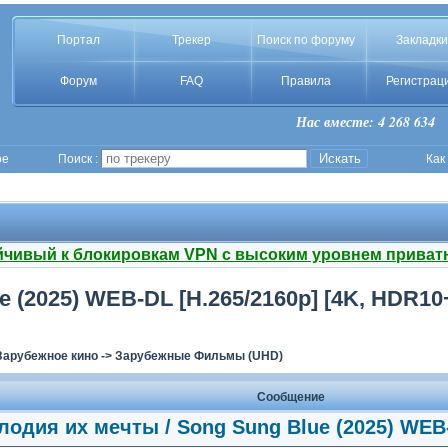
Портал
Трекер
Поиск по форуму
Закладки
Форум
FAQ
Правила
Регистрац
Нас вместе: 4 268 634
ое
Поиск :
Как
йчивый к блокировкам VPN с высоким уровнем приват
(2025) WEB-DL [H.265/2160p] [4K, HDR10+, 
Зарубежное кино
->
Зарубежные Фильмы (UHD)
Сообщение
лодия их мечты / Song Sung Blue (2025) WEB-