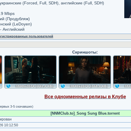
 украинские (Forced, Full, SDH), aнглийские (Full, SDH)
.9 Mbps
кий (Продубляж)
инский (LeDoyen)
- Английский
регистрированных пользователей
Скриншоты:
Все одноименные релизы в Клубе
ервых 3-5 скачавших)
[NNMClub.to]_Song Sung Blue.torrent
ирован
6 10:12:50
)