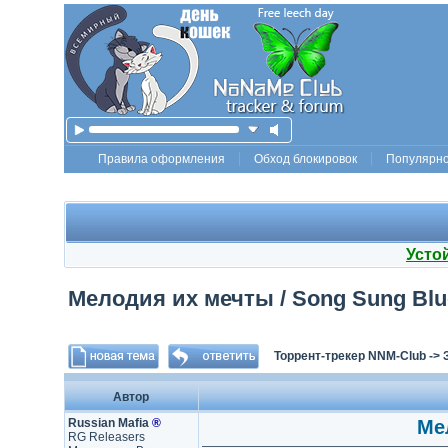
Правила оформления
Обход блокировок
Популярн
Усто
Мелодия их мечты / Song Sung Blue 
Торрент-трекер NNM-Club
->
Автор
Russian Mafia
®
Ме
RG Releasers