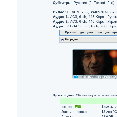
Субтитры:
Русские (2xForced, Full),
Видео:
HEVC/H.265, 3840x2074, ~23
Аудио 1:
AC3, 6 ch, 448 Kbps - Русс
Аудио 2:
AC3, 6 ch, 448 Kbps - Укра
Аудио 3:
E-AC3 JOC, 6 ch, 768 Kbps 
Просмотр доступен только для за
Награды:
Время раздачи:
24/7 (минимум до появления п
Зарегистр
Торрент:
Зарегистрирован:
13 Апр 202
Размер:
23.6 GB
(