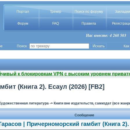
Портал
Трекер
Поиск по форуму
Закладки
Форум
FAQ
Правила
Регистрац
Нас вместе: 4 268 503
ое
Поиск :
Как
йчивый к блокировкам VPN с высоким уровнем приват
бит (Книга 2). Есаул (2026) [FB2]
Художественная литература
->
Книги вне издательств, самиздат (все жанр
Сообщение
Тарасов | Причерноморский гамбит (Книга 2). 