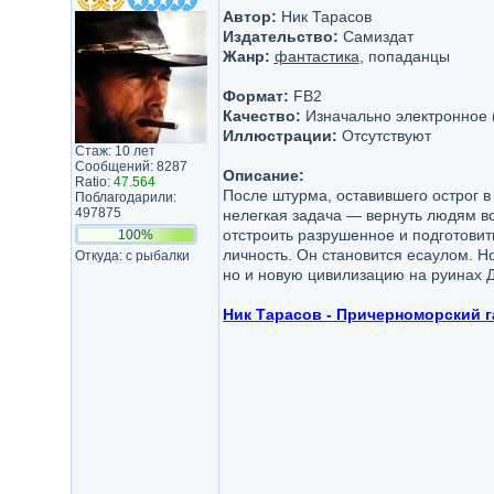
Автор:
Ник Тарасов
Издательство:
Самиздат
Жанр:
фантастика
, попаданцы
Формат:
FB2
Качество:
Изначально электронное 
Иллюстрации:
Отсутствуют
Стаж: 10 лет
Сообщений: 8287
Описание:
Ratio:
47.564
После штурма, оставившего острог в 
Поблагодарили:
497875
нелегкая задача — вернуть людям во
отстроить разрушенное и подготовит
100%
личность. Он становится есаулом. Но
Откуда: с рыбалки
но и новую цивилизацию на руинах Д
Ник Тарасов - Причерноморский 