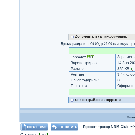
Дополнительная информация:
Время раздачи:
с 09:00 до 21:00 (минимум до
Зарегистр
Торрент:
Зарегистрирован:
14 Апр 202
Размер:
825 KB
(
)
Рейтинг:
3.7
(Голос
Поблагодарили:
68
Проверка:
Оформлени
Список файлов в торренте
Пока
Торрент-трекер NNM-Club
->
Страница
1
из
1