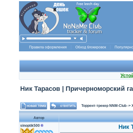
Правила оформления
Обход блокировок
Популярн
Усто
Ник Тарасов | Причерноморский гам
Торрент-трекер NNM-Club
->
Автор
sinoptik500
®
Ник 