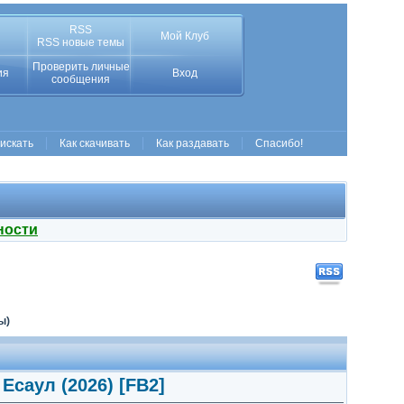
RSS
Мой Клуб
RSS новые темы
Проверить личные
ия
Вход
сообщения
 искать
Как скачивать
Как раздавать
Спасибо!
ности
ы)
Есаул (2026) [FB2]