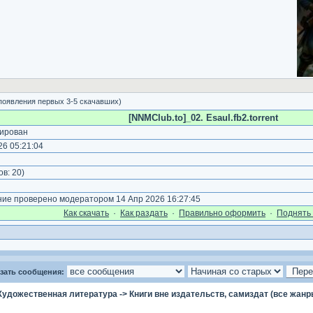
 появления первых 3-5 скачавших)
[NNMClub.to]_02. Esaul.fb2.torrent
ирован
6 05:21:04
ов:
20
)
е проверено модератором 14 Апр 2026 16:27:45
Как cкачать
·
Как раздать
·
Правильно оформить
·
Поднять 
зать сообщения:
Художественная литература
->
Книги вне издательств, самиздат (все жанр