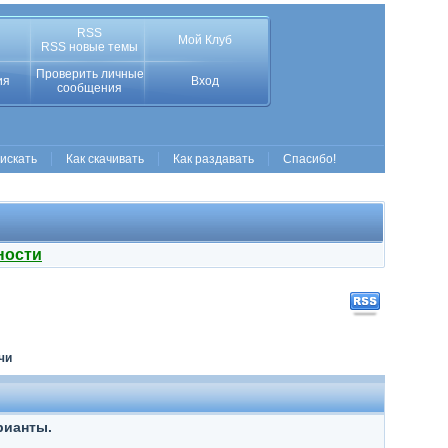
RSS
Мой Клуб
RSS новые темы
Проверить личные
ия
Вход
сообщения
 искать
Как скачивать
Как раздавать
Спасибо!
ности
чи
рианты.