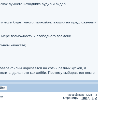
исках лучшего исходника аудио и видео.
 или если будет много лайков/желающих на предложенный
о мере возможности и свободного времени.
льном качестве).
деале фильм нарезается на сотни разных кусков, и
олить, делая это как хобби. Поэтому выбираются некие
Часовой пояс: GMT + 3
чи
Страницы:
Пред.
1
,
2