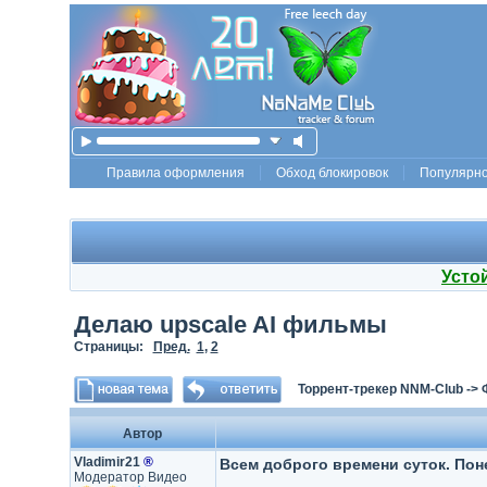
Правила оформления
Обход блокировок
Популярн
Усто
Делаю upscale AI фильмы
Страницы:
Пред.
1
,
2
Торрент-трекер NNM-Club
->
Автор
Vladimir21
®
Всем доброго времени суток. Пон
Модератор Видео