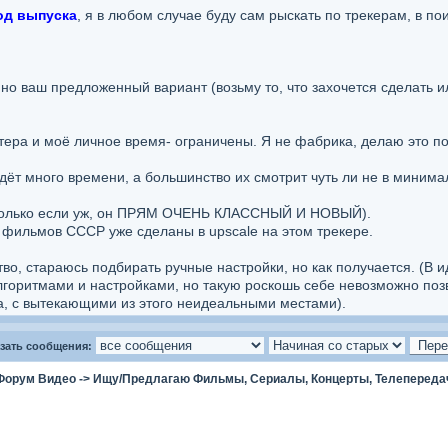
од выпуска
, я в любом случае буду сам рыскать по трекерам, в по
но ваш предложенный вариант (возьму то, что захочется сделать
тера и моё личное время- ограничены. Я не фабрика, делаю это п
дёт много времени, а большинство их смотрит чуть ли не в минима
только если уж, он ПРЯМ ОЧЕНЬ КЛАССНЫЙ И НОВЫЙ).
фильмов СССР уже сделаны в upscale на этом трекере.
о, стараюсь подбирать ручные настройки, но как получается. (В и
горитмами и настройками, но такую роскошь себе невозможно позв
а, с вытекающими из этого неидеальными местами).
зать сообщения:
Форум Видео
->
Ищу/Предлагаю Фильмы, Сериалы, Концерты, Телепереда