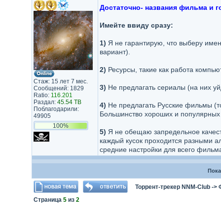
Достаточно- названия фильма и г
Имейте ввиду сразу:
1)
Я не гарантирую, что выберу имен
вариант).
2)
Ресурсы, такие как работа компью
Стаж: 15 лет 7 мес.
3)
Не предлагать сериалы (на них уй
Сообщений: 1829
Ratio:
116.201
Раздал:
45.54 TB
4)
Не предлагать Русские фильмы (
Поблагодарили:
Большинство хороших и популярных 
49905
100%
5)
Я не обещаю запредельное качеств
каждый кусок проходится разными ал
средние настройки для всего фильм
Пока
Торрент-трекер NNM-Club
->
Страница
5
из
2