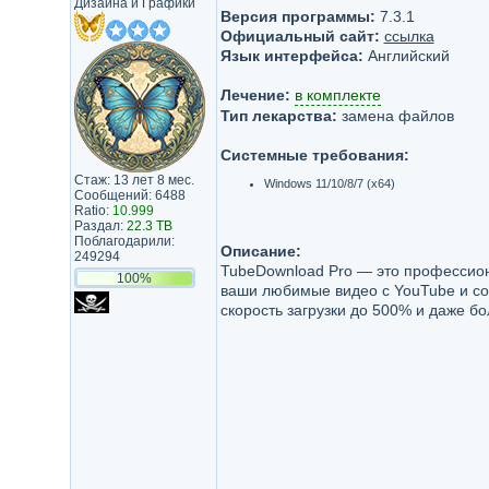
Дизайна и Графики
Версия программы:
7.3.1
Официальный сайт:
ссылка
Язык интерфейса:
Английский
Лечение:
в комплекте
Тип лекарства:
замена файлов
Системные требования:
Стаж: 13 лет 8 мес.
Windows 11/10/8/7 (x64)
Сообщений: 6488
Ratio:
10.999
Раздал:
22.3 TB
Поблагодарили:
Описание:
249294
TubeDownload Pro — это профессио
100%
ваши любимые видео с YouTube и со
скорость загрузки до 500% и даже б