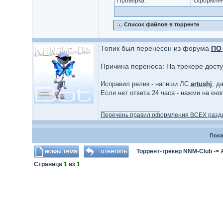
Проверка:
Оформлени
Список файлов в торренте
Топик был перенесен из форума
ПО 
Причина переноса: На трекере дост
Исправил релиз - напиши ЛС
artushj
, д
Если нет ответа 24 часа - нажми на кн
_________________
Перечень правил оформления ВСЕХ разд
Пока
Торрент-трекер NNM-Club
->
Страница
1
из
1