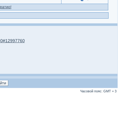
ратио!
760#12997760
Часовой пояс: GMT + 3