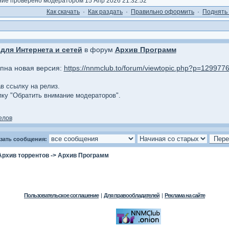
е проверено модератором 15 Апр 2026 21:32:52
Как cкачать
·
Как раздать
·
Правильно оформить
·
Поднять 
для Интернета и сетей
в форум
Архив Программ
упна новая версия:
https://nnmclub.to/forum/viewtopic.php?p=12997
ав ссылку на релиз.
опку "Обратить внимание модераторов".
елов
зать сообщения:
Архив торрентов
->
Архив Программ
Пользовательское соглашение
|
Для правообладателей
|
Реклама на сайте