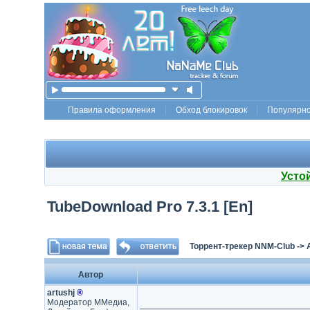
Правила оформления
Обход блокировок
Популярн
Усто
TubeDownload Pro 7.3.1 [En]
Торрент-трекер NNM-Club
->
Автор
artushj
®
Модератор ММедиа,