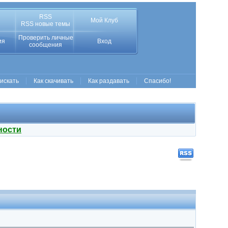
RSS
Мой Клуб
RSS новые темы
Проверить личные
ия
Вход
сообщения
 искать
Как скачивать
Как раздавать
Спасибо!
ности