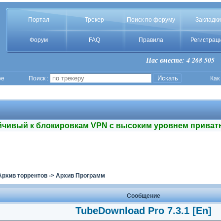
Портал
Трекер
Поиск по форуму
Закладки
Форум
FAQ
Правила
Регистрац
Нас вместе: 4 268 505
ое
Поиск :
Как
йчивый к блокировкам VPN с высоким уровнем приват
Архив торрентов
->
Архив Программ
Сообщение
TubeDownload Pro 7.3.1 [En]