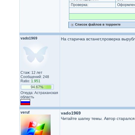
Проверка:
Оформлени
Список файлов в торренте
vado1969
На старичка встанет,проверка выруб
Стаж: 12 лет
Сообщений: 248
Ratio:
1.951
94.67%
Откуда: Астраханская
область
veruf
vado1969
Читайте шапку темы. Автор старался