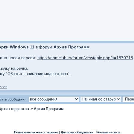
орки Windows 11
в форум
Архив Программ
упна новая версия:
https://nnmclub.to/forum/viewtopic.php?t=1870718
сылку на релиз.
опку "Обратить внимание модераторов".
елов
зать сообщения:
Архив торрентов
->
Архив Программ
Пользовательское соглашение
|
Для правообладателей
|
Реклама на сайте