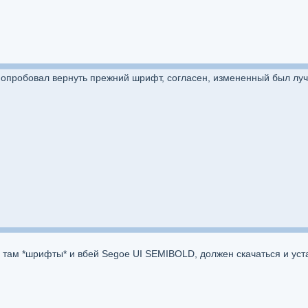
 попробовал вернуть прежний шрифт, согласен, измененный был лу
й там *шрифты* и вбей Segoe UI SEMIBOLD, должен скачаться и уст