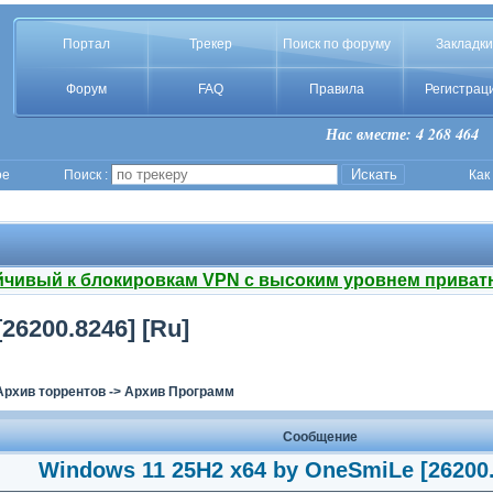
Портал
Трекер
Поиск по форуму
Закладки
Форум
FAQ
Правила
Регистрац
Нас вместе: 4 268 464
ое
Поиск :
Как
йчивый к блокировкам VPN с высоким уровнем приват
26200.8246] [Ru]
Архив торрентов
->
Архив Программ
Сообщение
Windows 11 25H2 x64 by OneSmiLe [26200.