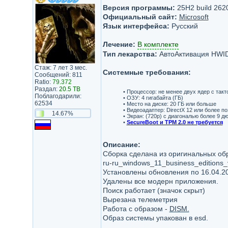
Версия программы:
25H2 build 262
Официальный сайт:
Microsoft
Язык интерфейса:
Русский
Лечение:
В комплекте
Тип лекарства:
АвтоАктивация HWI
Стаж: 7 лет 3 мес.
Системные требования:
Сообщений: 811
Ratio:
79.372
Раздал:
20.5 TB
• Процессор: не менее двух ядер с такт
Поблагодарили:
• ОЗУ: 4 гигабайта (ГБ)
62534
• Место на диске: 20 ГБ или больше
• Видеоадаптер: DirectX 12 или более 
14.67%
• Экран: (720p) с диагональю более 9 д
•
SecureBoot и TPM 2.0 не требуется
Описание:
Сборка сделана из оригинальных об
ru-ru_windows_11_business_edition
Установлены обновления по 16.04.2
Удалены все модерн приложения.
Поиск работает (значок скрыт)
Вырезана телеметрия
Работа с образом -
DISM.
Образ системы упакован в esd.