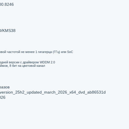
00.8246
D/KMS38
овой частотой не менее 1 гигагерца (ГГц) или SoC
поздней версии с драйвером WDDM 2.0
юймов, 8 бит на цветовой канал
разов
s_version_25h2_updated_march_2026_x64_dvd_ab86531d
026