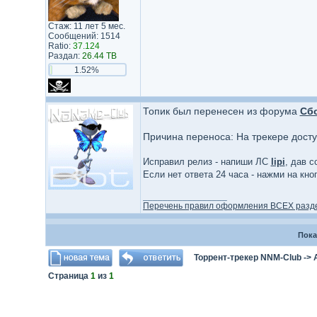
Стаж: 11 лет 5 мес.
Сообщений: 1514
Ratio:
37.124
Раздал:
26.44 TB
1.52%
Топик был перенесен из форума
Сб
Причина переноса: На трекере дост
Исправил релиз - напиши ЛС
lipi
, дав с
Если нет ответа 24 часа - нажми на кн
_________________
Перечень правил оформления ВСЕХ разд
Пока
Торрент-трекер NNM-Club
->
Страница
1
из
1