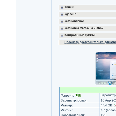
Твики:
Удалено:
Установлено:
Установка Магазина и Xbox
Контрольные суммы:
Просмотр доступен только для за
Зарегистр
Торрент:
Зарегистрирован:
16 Апр 202
Размер:
4.54 GB
(
Рейтинг:
4.7
(Голос
Поблагодарили:
195