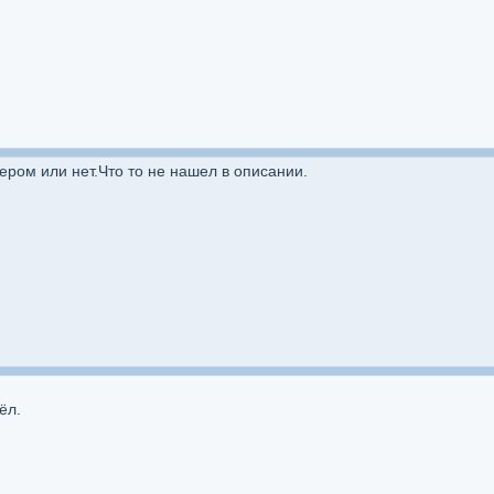
ером или нет.Что то не нашел в описании.
ёл.