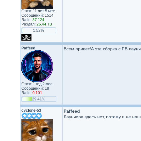
Стаж: 11 лет 5 мес.
Сообщений: 1514
Ratio:
37.124
Раздал:
26.44 TB
1.52%
Paffeed
Всем привет!А эта сборка с FB лаунч
Стаж: 1 год 2 мес.
Сообщений: 18
Ratio:
0.101
29.41%
cyclone-53
Paffeed
Лаунчера здесь нет, потому и не наш