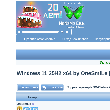
Правила оформления
Обход блокировок
Популярн
Усто
Windows 11 25H2 x64 by OneSmiLe [
Торрент-трекер NNM-Club
->
Автор
OneSmlLe
®