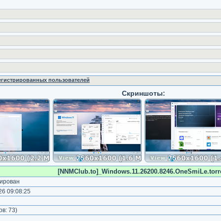
регистрированных пользователей
Скриншоты:
[NNMClub.to]_Windows.11.26200.8246.OneSmiLe.torr
ирован
6 09:08:25
)
ов:
73
)