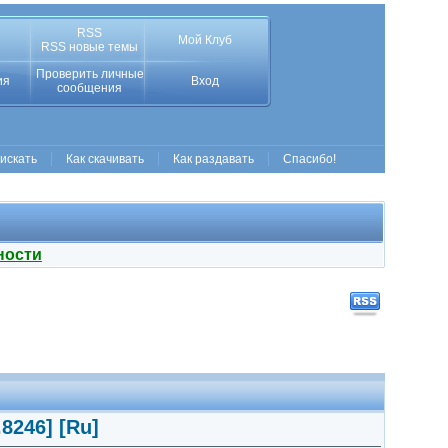
RSS
Мой Клуб
RSS новые темы
Проверить личные
ия
Вход
сообщения
 искать
Как скачивать
Как раздавать
Спасибо!
ности
8246] [Ru]