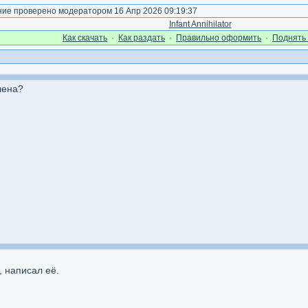
е проверено модератором 16 Апр 2026 09:19:37
Infant Annihilator
Как cкачать
·
Как раздать
·
Правильно оформить
·
Поднять 
лена?
, написал её.