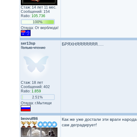
Стаж: 14 лет 11 мес.
Сообщений: 154
Ratio:
105.736
100%
Откуда: От верблюда!
ser13sp
БРЯХНЯЯЯЯЯЯЯ.....
Только чтение
Стаж: 18 лет
Сообщений: 402
Ratio:
1.859
2.51%
Откуда: г.Мытищи
beovulf86
Как же уже достали эти враги народа
сам деградирует!