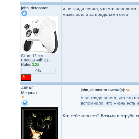
john_detonator
я не глядя понял, что это панорама,
жизнь есть и за пределами сети
Стаж: 13 лет
Сообщений: 213
Ratio:
3.28
0%
AllBAF
john_detonator писал(а):
Меценат
я не глядя понял, что это 
вспомнили, что жизнь есть 
Кто тебе мешает? Возьми и отруби се