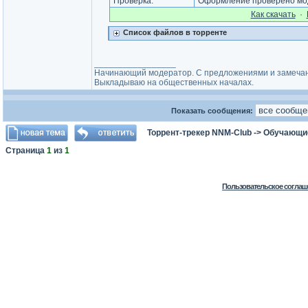
Проверка:
Оформление проверено мод
Как cкачать
·
Список файлов в торренте
_________________
Начинающий модератор. С предложениями и замечани
Выкладываю на общественных началах.
Показать сообщения:
Торрент-трекер NNM-Club
->
Обучающи
Страница
1
из
1
Пользовательское соглаш