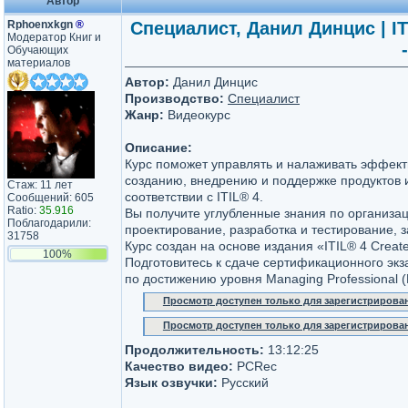
Автор
Rphoenxkgn
®
Специалист, Данил Динцис | I
Модератор Книг и
Обучающих
материалов
Автор:
Данил Динцис
Производство:
Специалист
Жанр:
Видеокурс
Описание:
Курс поможет управлять и налаживать эффект
созданию, внедрению и поддержке продуктов и
Стаж: 11 лет
соответствии с ITIL® 4.
Сообщений: 605
Ratio:
35.916
Вы получите углубленные знания по организаци
Поблагодарили:
проектирование, разработка и тестирование, з
31758
Курс создан на основе издания «ITIL® 4 Create
100%
Подготовитесь к сдаче сертификационного экзам
по достижению уровня Managing Professional (
Просмотр доступен только для зарегистрирова
Просмотр доступен только для зарегистрирова
Продолжительность:
13:12:25
Качество видео:
PCRec
Язык озвучки:
Русский