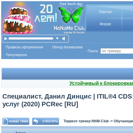
Портал
Форум
Правила оформления
Обход блокировок
Поиск :
Популярное
Устойчивый к блокировка
Специалист, Данил Динцис | ITIL®4 CDS
услуг (2020) PCRec [RU]
Торрент-трекер NNM-Club
->
Обучающи