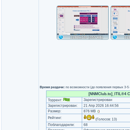
Время раздачи:
по возможности (до появления первых 3-5
[NNMClub.to]_ITIL®4 CD
Зарегистрирован
Торрент:
Зарегистрирован:
21 Апр 2026 16:44:56
Размер:
876 MB
(
)
Рейтинг:
(Голосов:
13
)
Поблагодарили:
68