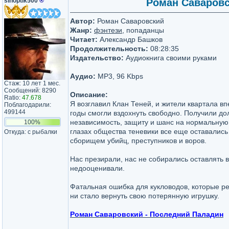
sinoptik500
®
Роман Саваровск
Автор:
Роман Саваровский
Жанр:
фэнтези
, попаданцы
Читает:
Александр Башков
Продолжительность:
08:28:35
Издательство:
Аудиокнига своими руками
Аудио:
MP3, 96 Kbps
Стаж: 10 лет 1 мес.
Сообщений: 8290
Описание:
Ratio:
47.678
Я возглавил Клан Теней, и жители квартала вп
Поблагодарили:
499144
годы смогли вздохнуть свободно. Получили д
независимость, защиту и шанс на нормальную
100%
глазах общества теневики все еще оставались
Откуда: с рыбалки
сборищем убийц, преступников и воров.
Нас презирали, нас не собирались оставлять 
недооценивали.
Фатальная ошибка для кукловодов, которые ре
ни стало вернуть свою потерянную игрушку.
Роман Саваровский - Последний Паладин