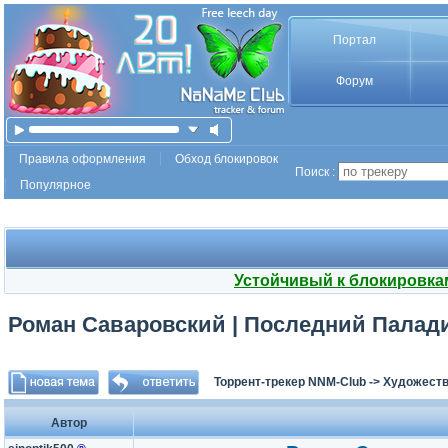
Портал
Форум
Правила оформления
Обход блокировок
Поиск :
Популярное
Устойчивый к блокировка
Роман Саваровский | Последний Паладин
Торрент-трекер NNM-Club
->
Художеств
Автор