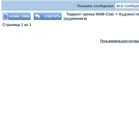
Показать сообщения:
Торрент-трекер NNM-Club
->
Художеств
(аудиокниги)
Страница
1
из
1
Пользовательское соглаш