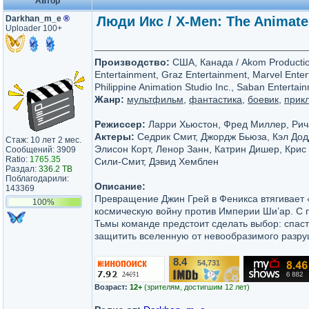
Автор
Darkhan_m_e
®
Люди Икс / X-Men: The Animated
Uploader 100+
Производство:
США, Канада / Akom Producti
Entertainment, Graz Entertainment, Marvel Ente
Philippine Animation Studio Inc., Saban Entertain
Жанр:
мультфильм
,
фантастика
,
боевик
,
прик
Режиссер:
Ларри Хьюстон, Фред Миллер, Ри
Актеры:
Седрик Смит, Джордж Бьюза, Кэл Дод
Стаж: 10 лет 2 мес.
Элисон Корт, Ленор Занн, Катрин Дишер, Крис
Сообщений: 3909
Ratio:
1765.35
Сили-Смит, Дэвид Хемблен
Раздал:
336.2 TB
Поблагодарили:
Описание:
143369
Превращение Джин Грей в Феникса втягивает 
100%
космическую войну против Империи Ши’ар. С
Тьмы команде предстоит сделать выбор: спаст
защитить вселенную от невообразимого разру
8.4
54,731
/10
Возраст:
12+
(зрителям, достигшим 12 лет)