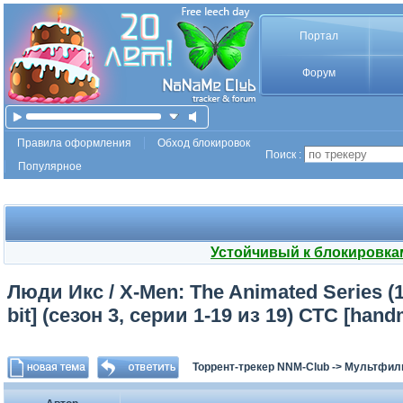
Портал
Форум
Правила оформления
Обход блокировок
Поиск :
Популярное
Устойчивый к блокировка
Люди Икс / X-Men: The Animated Series (
bit] (сезон 3, серии 1-19 из 19) СТС [han
Торрент-трекер NNM-Club
->
Мультфил