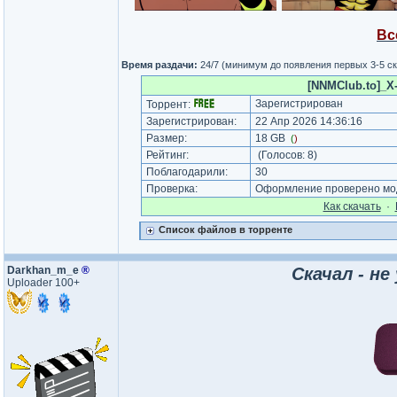
Вс
Время раздачи:
24/7 (минимум до появления первых 3-5 с
[NNMClub.to]_X-
Зарегистрирован
Торрент:
Зарегистрирован:
22 Апр 2026 14:36:16
Размер:
18 GB
(
)
Рейтинг:
(Голосов:
8
)
Поблагодарили:
30
Проверка:
Оформление проверено мод
Как cкачать
·
Список файлов в торренте
Darkhan_m_e
®
Скачал - не
Uploader 100+