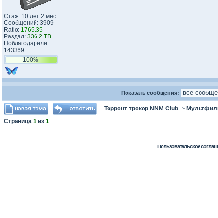
Стаж: 10 лет 2 мес.
Сообщений: 3909
Ratio:
1765.35
Раздал:
336.2 TB
Поблагодарили:
143369
100%
Показать сообщения:
Торрент-трекер NNM-Club
->
Мультфил
Страница
1
из
1
Пользовательское соглаш