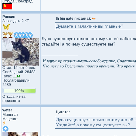
Откуда: Лобсград
Рявкин
Ih bin nate писал(а):
Завсегдатай КТ
Думаете в галактике вы главные?
Луна существует только потому что её наблюд
Угадайте! а почему существуете вы?
_________________
Стаж: 15 лет 9 мес.
Сообщений: 28488
Ratio:
11M
Поблагодарили:
2589
100%
Откуда: из-за
горизонта
weter
Цитата:
Меценат
Меценат
Луна существует только потому что её
Угадайте! а почему существуете вы?