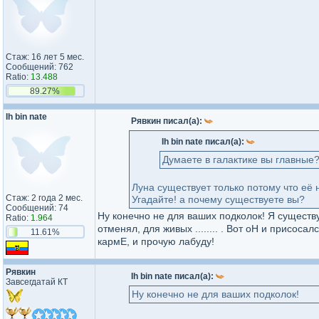
Стаж: 16 лет 5 мес.
Сообщений: 762
Ratio:
13.488
89.27%
Ih bin nate
Рявкин писал(а):
Ih bin nate писал(а):
Думаете в галактике вы главные
Луна существует только потому что её
Стаж: 2 года 2 мес.
Угадайте! а почему существуете вы?
Сообщений: 74
Ну конечно не для ваших подколок! Я существ
Ratio:
1.964
отменял, для живых ........ . Вот оН и присос
11.61%
кармЕ, и прочую лабуду!
Рявкин
Ih bin nate писал(а):
Завсегдатай КТ
Ну конечно не для ваших подколок!