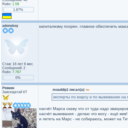
Сообщений: 46
Ratio:
1.59
1.87%
adonskoy
капитализму похрен. главное обеспечить мак
Стаж: 16 лет 6 мес.
Сообщений: 2
Ratio:
7.767
0%
Рявкин
moaddip1 писал(а):
Завсегдатай КТ
эксперты по марсу и по выживанию на 
насчёт Марса скажу что от туда надо эвакуиров
насчёт выживания - делаю что могу - ещё жив!
и лететь на Марс - не собираюсь, может на Т
_________________