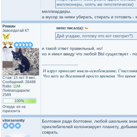
миллионеры, опять же гипотетически)
миллиардеры.
а мусор за ними убирать, стирать и готовить 
Рявкин
weter писал(а):
Завсегдатай КТ
Дай угадаю, потому что кот смотрит?)
и такой ответ правильный, но!
но я имел ввиду что любой ВЫ существует - пока
_________________
Стаж: 15 лет 9 мес.
Сообщений: 28488
Ratio:
11M
Поблагодарили:
2589
100%
Откуда: из-за
горизонта
vitorserenity
Болтовня ради болтовни, любой школьник знае
прихлебателей колонизирует планету, добывает
соврать.