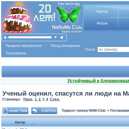
Портал
Форум
Правила оформления
Обход блокировок
Поиск :
Популярное
Устойчивый к блокировка
Ученый оценил, спасутся ли люди на М
Страницы:
Пред.
1
,
2
,
3
,
4
След.
Торрент-трекер NNM-Club
->
Поговорим
Автор