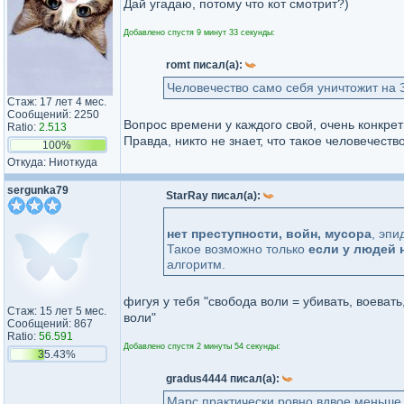
Дай угадаю, потому что кот смотрит?)
Добавлено спустя 9 минут 33 секунды:
romt писал(а):
Человечество само себя уничтожит на 
Стаж: 17 лет 4 мес.
Сообщений: 2250
Вопрос времени у каждого свой, очень конкре
Ratio:
2.513
Правда, никто не знает, что такое человечеств
100%
Откуда: Ниоткуда
sergunka79
StarRay писал(а):
нет преступности, войн, мусора
, эп
Такое возможно только
если у людей 
алгоритм.
фигуя у тебя "свобода воли = убивать, воеват
Стаж: 15 лет 5 мес.
воли"
Сообщений: 867
Ratio:
56.591
Добавлено спустя 2 минуты 54 секунды:
35.43%
gradus4444 писал(а):
Марс практически ровно вдвое меньше З