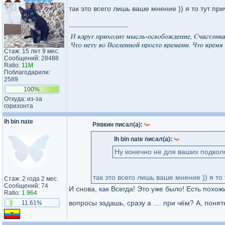
так это всего лишь ваше мнение )) я то тут п
_________________
Стаж: 15 лет 9 мес.
Сообщений: 28488
Ratio:
11M
Поблагодарили:
2589
100%
Откуда: из-за
горизонта
Ih bin nate
Рявкин писал(а):
Ih bin nate писал(а):
Ну конечно не для ваших подкол
так это всего лишь ваше мнение )) я то
Стаж: 2 года 2 мес.
Сообщений: 74
И снова, как Всегда! Это уже было! Есть похожие 
Ratio:
1.964
вопросы задашь, сразу а .... при чём? А, понятно, эт
11.61%