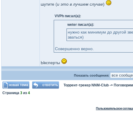
шутите (
и это в лучшем случае
)
VVPh писал(а):
weter писал(а):
нужно как минимум до другой зв
зваться)
Совершенно верно.
Ыксперты
Показать сообщения:
Торрент-трекер NNM-Club
->
Поговорим
Страница
3
из
4
Пользовательское соглаш