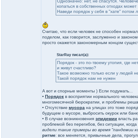
Однозначно: нет, не спасутся. Человеч
копаться в собственных отходах может 
Наведи порядок у себя в "хате" потом л
Считаю, что если человек не способен нормал
поделом, как говорится, заслуженно и законом
просто окажется закономерным концом сущес
StarRay писал(а):
Порядок - это по-твоему утопия, где 
и живут счастливо?
Такое возможно только если у людей н
Такой порядок нам не нужен
А вот и спорные моменты ) Если подумать...
•
Порядок
в восприятии нормального человека 
многомесячной бюрократии, и проблемы реша
• Отсутствие
мусора
на улицах это тоже порядо
будущем о мусоре, выбросить окурок или банку
• В случае возникновения
эпидемии
власть ра
проблемой без перегибов, без ситуации, когда
видели такие примеры во время "пандемии к
ритме
: все меняется, привычные дела, прогул