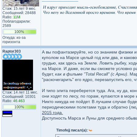
Стаж: 15 лет 9 мес.
Сообщений: 28488
Ratio:
11M
Поблагодарили:
2589
100%
Откуда: из-за
горизонта
Raptor303
А вы пофантазируйте, но со знанием физики и
куполом на Марсе целый год или два, и каков
грудью, как здесь на Земле. Ловить рыбку, ходит
на Марсе. И даже, если вы сможете условно р
будет,
как в фильме "Total Recall" (с Арни)
. Ма
"раскочегарить" его ядро, перезапустить его,
И типо элита переберется туда. Ага, ну да, ко
Стаж: 14 лет 11 мес.
они ходят по лесу, по горам, купаются в море
Сообщений: 10301
Ratio:
46.463
Никто никуда не пойдет. В лучшем случае буд
периодическими полетами туда и обратно (люди
100%
2015 года.
Доступность Марса и Луны для среднего обыва
Timofejj писал(а):