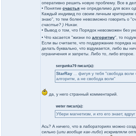
оперативно решить новую проблему. Все в дел
• Понятие
счастья
не определимо для всех одн
Каждый индивид по своим личным критериям опр
знаю", то тем более невозможно говорить о "с
счастье? ) Никак.
• Вывод о том, что Порядок невозможен без у
• Что касается "жизни по
алгоритму
", то под
Если вы считаете, что поддержание порядка на
делать буквально, что вздумается, либо вы ни
ограничения и запреты. Либо то, либо второе. 
sergunka79 писал(а):
StarRay
... фигуя у тебя "свобода воли
алгоритм, а не свобода воли"
да, у него странный комментарий.
weter писал(а):
Убери магнетизм, и кто его знает, вдру
Ась? А ничего, что в лабораториях можно созд
сильно (
или вообще как-либо
) искривляли опт