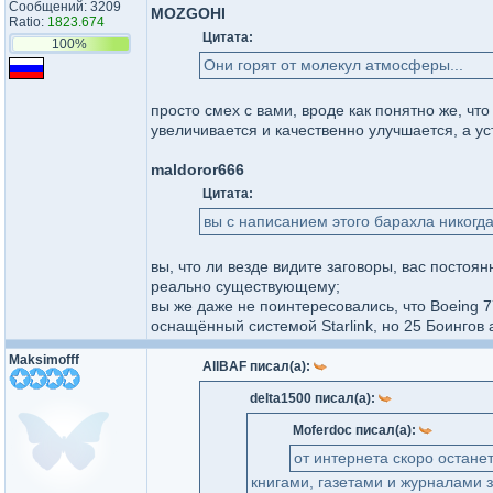
Сообщений: 3209
MOZGOHI
Ratio:
1823.674
Цитата:
100%
Они горят от молекул атмосферы...
просто смех с вами, вроде как понятно же, чт
увеличивается и качественно улучшается, а ус
maldoror666
Цитата:
вы с написанием этого барахла никогд
вы, что ли везде видите заговоры, вас постоя
реально существующему;
вы же даже не поинтересовались, что Boeing 
оснащённый системой Starlink, но 25 Боингов 
Maksimofff
AllBAF писал(а):
delta1500 писал(а):
Moferdoc писал(а):
от интернета скоро остане
книгами, газетами и журналами