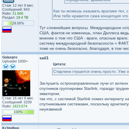
Стаж: 12 лет 6 мес.
Сообщений: 943
Как ты можешь называть врагами тех, с
Ratio:
31.666
Или тебе нравится сама концепция что
Раздал:
19.4 TB
29.06%
Тут сложнейшие вопросы. Международное сотру
США, фактов не изменишь, план Даллеса ведь 
мнение о том что США - враги, опасные враги
систему международной безопасности = ФАКТ. 
тоже не очень безопасно, благодаря, в том чи
Galaxpro
sail1
Uploader 1000+
Цитата:
Старлинк глушится очень просто. Уже 
Заглушить остронаправленные лучи от антенн
спутников группировки Starlink, гораздо трудн
экватором;
Стаж: 16 лет 6 мес.
так что, с системой Starlink помех интернету
Сообщений: 3209
спутниковыми системами, поскольку архитектур
Ratio:
1823.674
неуязвимой
100%
Kchtolhoo