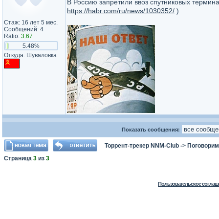
В Россию запретили ввоз спутниковых терминал
https://habr.com/ru/news/1030352/
)
Стаж: 16 лет 5 мес.
Сообщений: 4
Ratio:
3.67
5.48%
Откуда: Шуваловка
Показать сообщения:
Торрент-трекер NNM-Club
->
Поговорим
Страница
3
из
3
Пользовательское соглаш