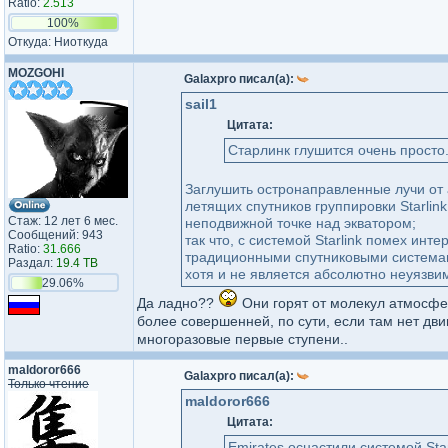
Ratio:
2.513
100%
Откуда: Ниоткуда
MOZGOHI
Galaxpro писал(а):
sail1
Цитата:
Старлинк глушится очень просто
Заглушить остронаправленные лучи от
летящих спутников группировки Starlink
Стаж: 12 лет 6 мес.
неподвижной точке над экватором;
Сообщений: 943
так что, с системой Starlink помех инт
Ratio:
31.666
традиционными спутниковыми системами,
Раздал:
19.4 TB
хотя и не является абсолютно неуязви
29.06%
Да ладно??
Они горят от молекул атмосферы
более совершенней, по сути, если там нет двиг
многоразовые первые ступени..
maldoror666
Galaxpro писал(а):
Только чтение
maldoror666
Цитата:
Emirates оснастили системой Star