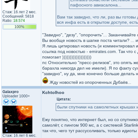
пафосного авиасалона...
Стаж: 16 лет 2 мес.
Сообщений: 5818
Вам так завидно, что ли, раз вы готов
Ratio:
18.574
вся инфа есть в открытом доступе, ест
100%
"Завидно", "дезу", "опорочить"... Заканчивайт
Вы вообще новость в шапке поста читали? ... 
Я лишь цитировал новость (и комментировал и
ссылка под новостью - emirates.com. Так что 
помогает )))))))))))))))))))
пс Относительно "пресс-релизов", это опять ж
барахла никогда дел не имели). Я по факту су
"завидно", ну да, мне конечно больше делать н
Жду новостей из опороченных Дубаёв...
Galaxpro
Kchtolhoo
Uploader 1000+
Цитата:
были спутники на самолетных крышах 
Ежу понятно, что интернет был, но со спутник
самолёт, с пингом 900 мс, а с системой Starlin
так что, чего тут рассусоливать, только идиот
Стаж: 16 лет 6 мес.