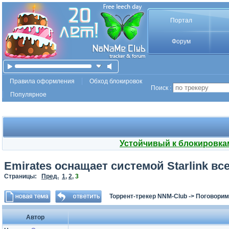
Портал
Форум
Правила оформления
Обход блокировок
Поиск :
Популярное
Устойчивый к блокировка
Emirates оснащает системой Starlink в
Страницы:
Пред.
1
,
2
,
3
Торрент-трекер NNM-Club
->
Поговорим
Автор