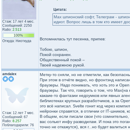
Цитата:
Маx шпионский софт, Телеграм - шпионс
Стаж: 17 лет 4 мес.
идиот. Вопрос лишь в том кто имеет д
Сообщений: 2250
Ratio:
2.513
100%
Вспомнилась тут песенка, припев:
Откуда: Ниоткуда
Тобою, шпион,
Покой сохранен.
Общественный покой –
Твоей надежною рукой.
amdalex
Метку-то сняли, но не отметили, как безопасны
При этом в отчёте видно, но фронтэнд написа
браузеры. Надо понимать, что хоть это и Ope
браузеры. Так что, говорить о том, что Мах(на
какаие-то фантазии недоумков или явных агенто
библиотеках крупных разработчиков, а за Open s
это всё написал. Svelte гонит код через компи
нейронки справятся, в отличии от IT-шников, к
Стаж: 12 лет 7 мес.
В общем, если писали свои (что сомнительно, д
Сообщений: 67
Ratio:
8.257
вас сольют инфу разводилам. И пока это пога
Поблагодарили: 76
точно не откажутся), вся г...но будет валиться