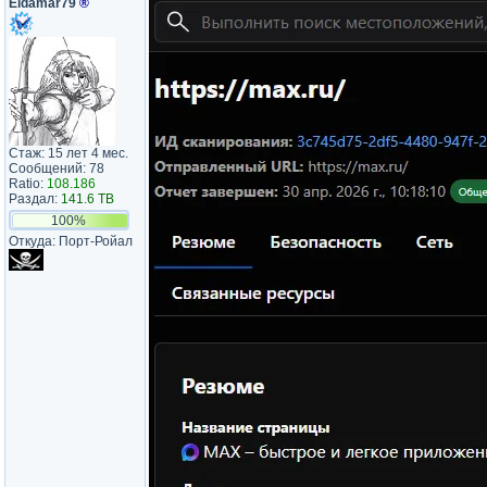
Eldamar79
®
Стаж: 15 лет 4 мес.
Сообщений: 78
Ratio:
108.186
Раздал:
141.6 TB
100%
Откуда: Порт-Ройал