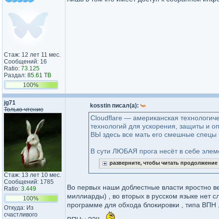
Стаж: 12 лет 11 мес.
Сообщений: 16
Ratio:
73.125
Раздал:
85.61 TB
100%
jg71
kosstin писал(а):
Только чтение
Cloudflare — американская технологич
технологий для ускорения, защиты и опт
ВЫ здесь все мать его смешные спецы 
В сути ЛЮБАЯ прога несёт в себе элеме
разверните, чтобы читать продолжение
Стаж: 13 лет 10 мес.
Сообщений: 1785
Во первых наши доблестные власти яростно вед
Ratio:
3.449
миллиарды) , во вторых в русском языке нет с
100%
программе для обхода блокировки , типа ВПН , 
Откуда: Из
счастливого