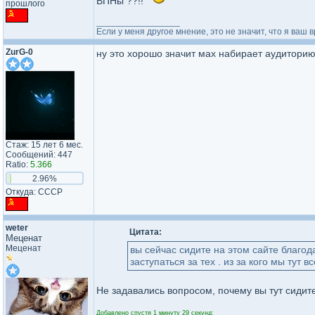
ВПНы ??!!
прошлого
_________________
Если у меня другое мнение, это не значит, что я ваш в
ZurG-0
ну это хорошо значит мах набирает аудиторию 
Стаж: 15 лет 6 мес.
Сообщений: 447
Ratio:
5.366
2.96%
Откуда: СССР
weter
Цитата:
Меценат
Меценат
вы сейчас сидите на этом сайте благод
заступаться за тех . из за кого мы тут 
Не задавались вопросом, почему вы тут сидите
Добавлено спустя 1 минуту 29 секунд: