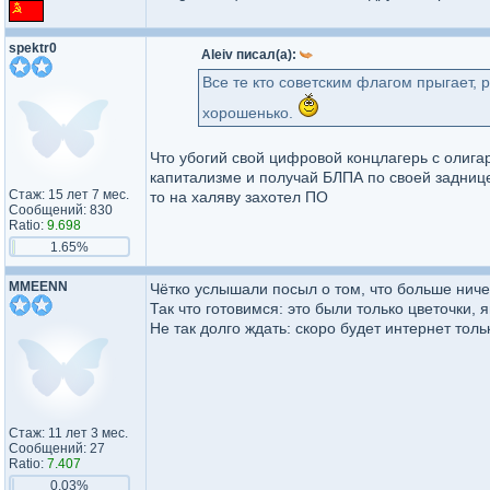
spektr0
Aleiv писал(а):
Все те кто советским флагом прыгает,
хорошенько.
Что убогий свой цифровой концлагерь с олига
капитализме и получай БЛПА по своей заднице,
Стаж: 15 лет 7 мес.
то на халяву захотел ПО
Сообщений: 830
Ratio:
9.698
1.65%
MMEENN
Чётко услышали посыл о том, что больше ничег
Так что готовимся: это были только цветочки, 
Не так долго ждать: скоро будет интернет толь
Стаж: 11 лет 3 мес.
Сообщений: 27
Ratio:
7.407
0.03%