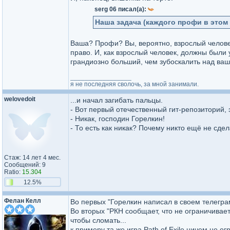
serg 06 писал(а):
Наша задача (каждого профи в этом 
Ваша? Профи? Вы, вероятно, взрослый человек
право. И, как взрослый человек, должны были 
грандиозно больший, чем зубоскалить над в
_________________
я не последняя сволочь, за мной занимали.
welovedoit
...и начал загибать пальцы.
- Вот первый отечественный гит-репозиторий, эт
- Никак, господин Горелкин!
- То есть как никак? Почему никто ещё не сдела
Стаж: 14 лет 4 мес.
Сообщений: 9
Ratio:
15.304
12.5%
Фелан Келл
Во первых "Горелкин написал в своем телегра
Во вторых "РКН сообщает, что не ограничивает
чтобы сломать...
к примеру та же игра Path of Exile ничем не ог