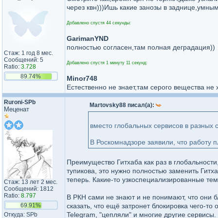
через квн)))Ишь какие занозы в заднице,умны
Добавлено спустя 44 секунды:
GarimanYND
полностью согласен,там полная деградация))
Стаж: 1 год 8 мес.
Сообщений: 5
Добавлено спустя 1 минуту 11 секунд:
Ratio:
3.728
89.74%
Minor748
Естественно не знает,там серого вещества не х
Ruroni-SPb
Martovsky88 писал(а):
Меценат
вместо глобальных сервисов в разных 
В Роскомнадзоре заявили, что работу 
Преимущество Гитхаба как раз в глобальности
тупикова, это нужно полностью заменить Гитх
теперь. Какие-то узкоспециализированные тем
Стаж: 13 лет 2 мес.
Сообщений: 1812
Ratio:
8.797
В РКН сами не знают и не понимают, что они 
69.91%
сказать, что ещё затронет блокировка чего-то 
Telegram, "цепляли" и многие другие сервисы.
Откуда: SPb