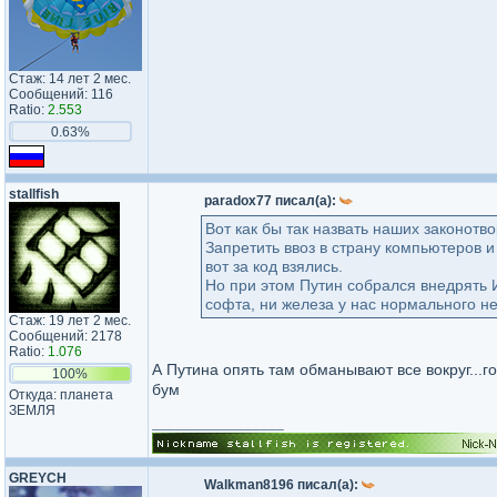
Стаж: 14 лет 2 мес.
Сообщений: 116
Ratio:
2.553
0.63%
stallfish
paradox77 писал(а):
Вот как бы так назвать наших законотво
Запретить ввоз в страну компьютеров и
вот за код взялись.
Но при этом Путин собрался внедрять 
софта, ни железа у нас нормального не
Стаж: 19 лет 2 мес.
Сообщений: 2178
Ratio:
1.076
А Путина опять там обманывают все вокруг...г
100%
бум
Откуда: планета
ЗЕМЛЯ
_________________
GREYCH
Walkman8196 писал(а):