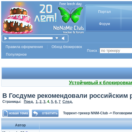
Портал
Форум
Правила оформления
Обход блокировок
Поиск :
Популярное
Устойчивый к блокировка
В Госдуме рекомендовали российским р
Страницы:
Пред.
1
,
2
,
3
,
4
,
5
,
6
,
7
След.
Торрент-трекер NNM-Club
->
Поговорим
Автор