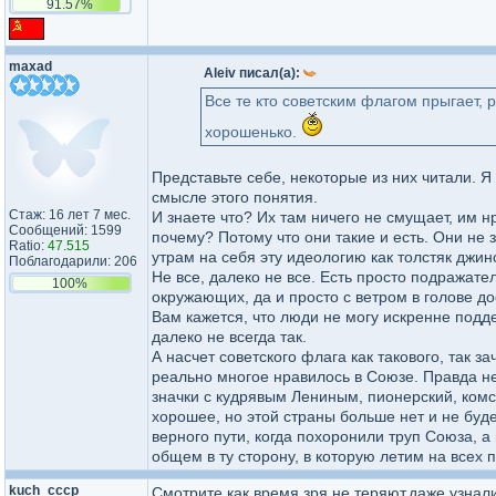
91.57%
maxad
Aleiv писал(а):
Все те кто советским флагом прыгает,
хорошенько.
Представьте себе, некоторые из них читали. 
смысле этого понятия.
Стаж: 16 лет 7 мес.
И знаете что? Их там ничего не смущает, им 
Сообщений: 1599
почему? Потому что они такие и есть. Они не 
Ratio:
47.515
утрам на себя эту идеологию как толстяк джинс
Поблагодарили: 206
Не все, далеко не все. Есть просто подражате
100%
окружающих, да и просто с ветром в голове до
Вам кажется, что люди не могу искренне подде
далеко не всегда так.
А насчет советского флага как такового, так з
реально многое нравилось в Союзе. Правда не
значки с кудрявым Лениным, пионерский, комс
хорошее, но этой страны больше нет и не буде
верного пути, когда похоронили труп Союза, а п
общем в ту сторону, в которую летим на всех 
kuch_cccp
Смотрите как,время зря не теряют,даже узнали,