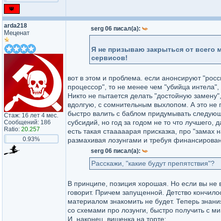
arda218
serg 06 писал(а):
Меценат
Я не призываю закрыться от всего 
сервисов!
вот в этом и проблема. если анонсируют "росс
процессор", то не менее чем "убийца интела", 
Никто не пытается делать "достойную замену", 
вдолгую, с сомнительным выхлопом. А это не 
быстро валить с баблом придумывать следую
Стаж: 16 лет 4 мес.
субсидий, но год за годом не то что лучшего, 
Сообщений: 186
Ratio:
20.257
есть такая стааааарая присказка, про "замах н
0.93%
размахивая лозунгами и требуя финансирования
serg 06 писал(а):
Расскажи, "какие будут препятствия"?
В принципе, позиция хорошая. Но если вы не в
говорит. Причем запущенной. Детство кончилос
материалом знакомить не будет. Теперь знания
со схемами про лозунги, быстро получить с м
И, наконец, вишенка на торте: