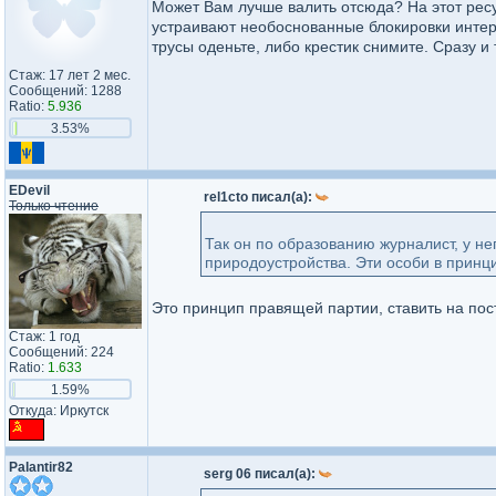
Может Вам лучше валить отсюда? На этот ресу
устраивают необоснованные блокировки интерне
трусы оденьте, либо крестик снимите. Сразу и 
Стаж: 17 лет 2 мес.
Сообщений: 1288
Ratio:
5.936
3.53%
EDevil
rel1cto писал(а):
Только чтение
Так он по образованию журналист, у не
природоустройства. Эти особи в принци
Это принцип правящей партии, ставить на по
Стаж: 1 год
Сообщений: 224
Ratio:
1.633
1.59%
Откуда: Иркутск
Palantir82
serg 06 писал(а):