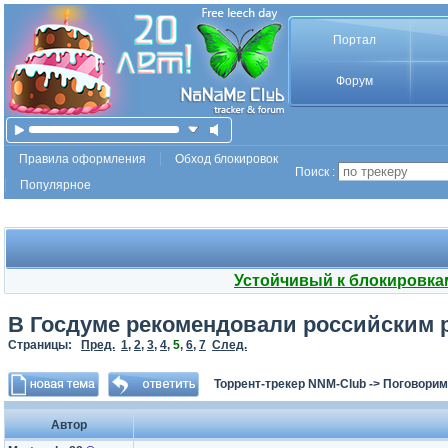
Портал
Форум
Правила оформления
Обход блокировок
Поиск :
Популярное
Устойчивый к блокировка
В Госдуме рекомендовали российским р
Страницы:
Пред.
1
,
2
,
3
,
4
,
5
,
6
,
7
След.
Торрент-трекер NNM-Club
->
Поговорим
Автор