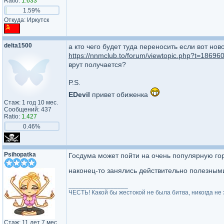
Ratio:
1.633
1.59%
Откуда: Иркутск
delta1500
а кто чего будет туда переносить если вот ново
https://nnmclub.to/forum/viewtopic.php?t=18696
врут получается?
P.S.
EDevil
привет обиженка
Стаж: 1 год 10 мес.
Сообщений: 437
Ratio:
1.427
0.46%
Psihopatka
Госдума может пойти на очень популярную гор
наконец-то занялись действительно полезны
_________________
ЧЕСТЬ! Какой бы жестокой не была битва, никогда не 
Стаж: 11 лет 7 мес.