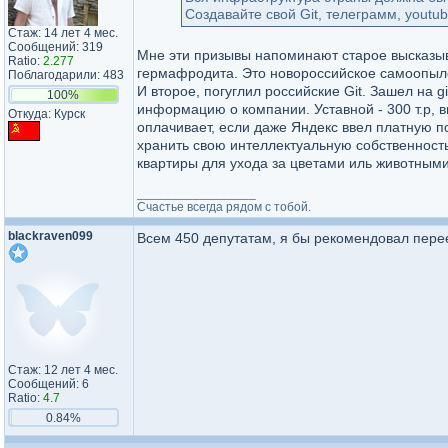
Создавайте свой Git, телеграмм, youtu
Стаж: 14 лет 4 мес.
Сообщений: 319
Мне эти призывы напоминают старое высказыван
Ratio:
2.277
гермафродита. Это новороссийское самоопыле
Поблагодарили: 483
И второе, погуглил российские Git. Зашел на g
100%
информацию о компании. Уставной - 300 т.р, 
Откуда: Курск
оплачивает, если даже Яндекс ввел платную под
хранить свою интеллектуальную собственность 
квартиры для ухода за цветами иль животным
_________________
Счастье всегда рядом с тобой.
blackraven099
Всем 450 депутатам, я бы рекомендовал пере
Стаж: 12 лет 4 мес.
Сообщений: 6
Ratio:
4.7
0.84%