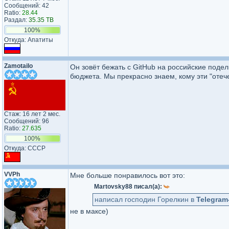
Сообщений: 42
Ratio:
28.44
Раздал:
35.35 TB
100%
Откуда: Апатиты
Zamotailo
Он зовёт бежать с GitHub на российские поде
бюджета. Мы прекрасно знаем, кому эти "отеч
Стаж: 16 лет 2 мес.
Сообщений: 96
Ratio:
27.635
100%
Откуда: СССР
VVPh
Мне больше понравилось вот это:
Martovsky88 писал(а):
написал господин Горелкин в
Telegram
не в максе)