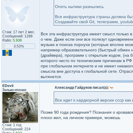
Опять нытики разнылись.
Вся инфраструктура страны должна быт
Создавайте свой Git, телеграмм, youtu
Стаж: 17 лет 2 мес.
Вся эта инфраструктура имеет смысл только в 
Сообщений: 1288
о чем. Даже если они все полезут одновремен
Ratio:
5.936
музыки и поиска порнухи (которые вполне мож
3.53%
например образовательного (быстрый обмен н
(драйвера), программ с открытым кодом, (на ба
которого чисто по техническим причинам в РФ
при глобальном интернете и не имеет никаког
смысла вне доступа к глобальной сети. Отрас
вытянется.
EDevil
Александр Гайдуков писал(а):
Только чтение
Все идет к хардкорной версии ссср как 
Позже 90 года рождения? Познания о кровавом
плохо жил, на личном примере, можешь
Стаж: 1 год
Сообщений: 224