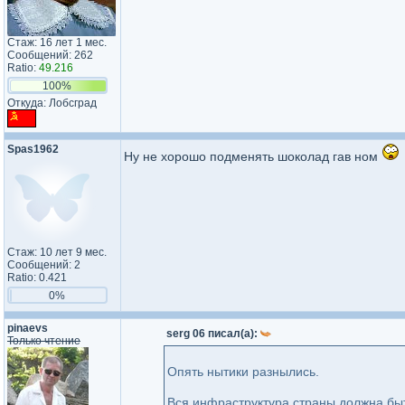
Стаж: 16 лет 1 мес.
Сообщений: 262
Ratio:
49.216
100%
Откуда: Лобсград
Spas1962
Ну не хорошо подменять шоколад гав ном
Стаж: 10 лет 9 мес.
Сообщений: 2
Ratio: 0.421
0%
pinaevs
serg 06 писал(а):
Только чтение
Опять нытики разнылись.
Вся инфраструктура страны должна быт