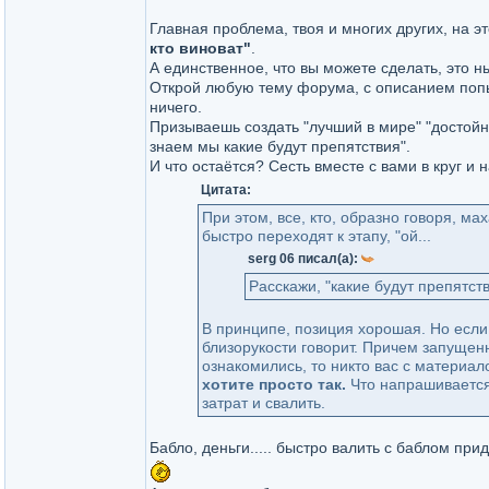
Главная проблема, твоя и многих других, на эт
кто виноват"
.
А единственное, что вы можете сделать, это ныть
Открой любую тему форума, с описанием попы
ничего.
Призываешь создать "лучший в мире" "достойны
знаем мы какие будут препятствия".
И что остаётся? Сесть вместе с вами в круг и 
Цитата:
При этом, все, кто, образно говоря, м
быстро переходят к этапу, "ой...
serg 06 писал(а):
Расскажи, "какие будут препятст
В принципе, позиция хорошая. Но если 
близорукости говорит. Причем запущенн
ознакомились, то никто вас с материал
хотите просто так.
Что напрашивается
затрат и свалить.
Бабло, деньги..... быстро валить с баблом прид