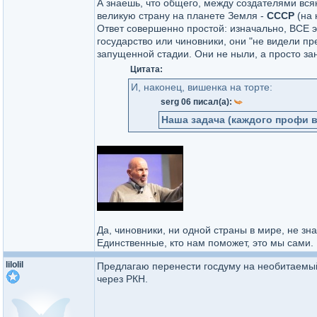
А знаешь, что общего, между создателями вся
великую страну на планете Земля -
СССР
(на 
Ответ совершенно простой: изначально, ВСЕ э
государство или чиновники, они "не видели пр
запущенной стадии. Они не ныли, а просто з
Цитата:
И, наконец, вишенка на торте:
serg 06 писал(а):
Наша задача (каждого профи в
Да, чиновники, ни одной страны в мире, не зна
Единственные, кто нам поможет, это мы сами.
lilolil
Предлагаю перенести госдуму на необитаемый 
через РКН.