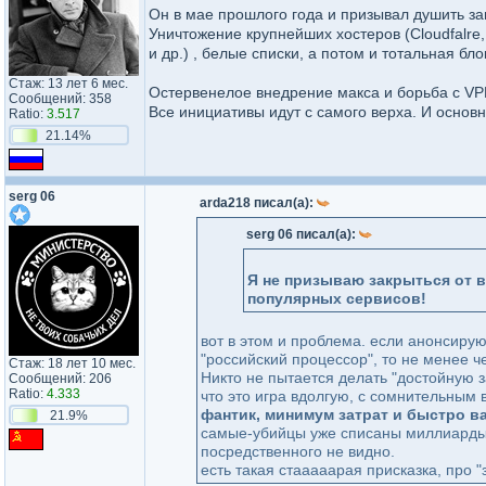
Он в мае прошлого года и призывал душить за
Уничтожение крупнейших хостеров (Cloudfalre, 
и др.) , белые списки, а потом и тотальная б
Стаж: 13 лет 6 мес.
Остервенелое внедрение макса и борьба с VPN
Сообщений: 358
Все инициативы идут с самого верха. И основ
Ratio:
3.517
21.14%
serg 06
arda218 писал(а):
serg 06 писал(а):
Я не призываю закрыться от в
популярных сервисов!
вот в этом и проблема. если анонсирую
"российский процессор", то не менее че
Стаж: 18 лет 10 мес.
Никто не пытается делать "достойную з
Сообщений: 206
Ratio:
4.333
что это игра вдолгую, с сомнительным
фантик, минимум затрат и быстро 
21.9%
самые-убийцы уже списаны миллиарды б
посредственного не видно.
есть такая стааааарая присказка, про "з